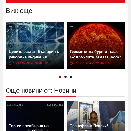
Изпрати
Виж още
Цените растат: България с
Геомагнитна буря от клас
рекордна инфлация
G2 връхлита Земята! Кога?
13:13 02.06.2026
601
11:00 13.04.2022
17570
Още новини от: Новини