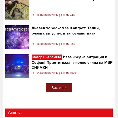
23:32 08.08.2026
0
361
Ловният сезон започна! Има и ограничения
23:16 08.08.2026
0
246
Дневен хороскоп за 9 август: Телци,
очаква ви успех в запознанствата
23:00 08.08.2026
0
833
Извънредна ситуация в
Мотор е на земята
София! Пристигнаха няколко екипа на МВР
СНИМКИ
22:43 08.08.2026
0
10241
Виж още