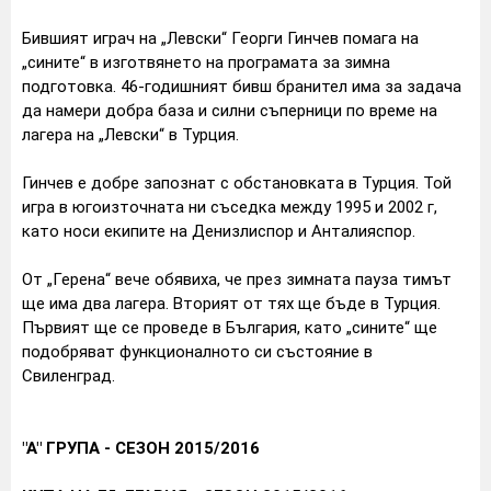
Бившият играч на „Левски“ Георги Гинчев помага на
„сините“ в изготвянето на програмата за зимна
подготовка. 46-годишният бивш бранител има за задача
да намери добра база и силни съперници по време на
лагера на „Левски“ в Турция.
Гинчев е добре запознат с обстановката в Турция. Той
игра в югоизточната ни съседка между 1995 и 2002 г,
като носи екипите на Денизлиспор и Анталияспор.
От „Герена“ вече обявиха, че през зимната пауза тимът
ще има два лагера. Вторият от тях ще бъде в Турция.
Първият ще се проведе в България, като „сините“ ще
подобряват функционалното си състояние в
Свиленград.
"А" ГРУПА - СЕЗОН 2015/2016