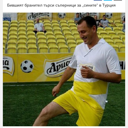
Бившият бранител търси съперници за „сините“ в Турция