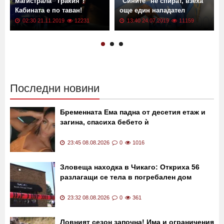
Тир се преобърна на
Трансфер в Левски!
магистрала "Тракия"!
"Сините" не спират, взеха
Кабината е по таван!
още един нападател
02:30 21.11.2019
12231
13:40 24.07.2019
11159
Последни новини
Бременната Ема падна от десетия етаж и
загина, спасиха бебето ѝ
23:45 08.08.2026
0
1016
Зловеща находка в Чикаго: Откриха 56
разлагащи се тела в погребален дом