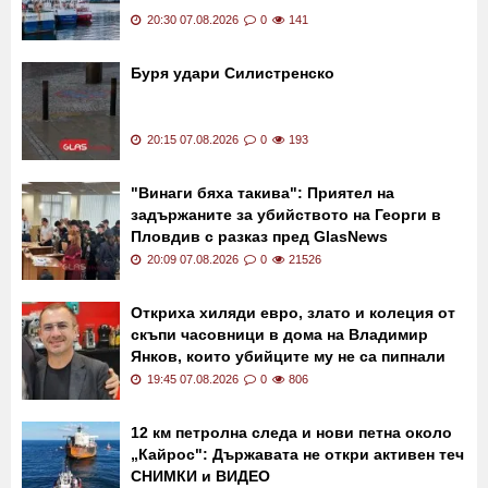
Не Тръмп, а рибата може да реши
европейското бъдеще на Исландия
20:30 07.08.2026
0
141
Буря удари Силистренско
20:15 07.08.2026
0
193
"Винаги бяха такива": Приятел на
задържаните за убийството на Георги в
Пловдив с разказ пред GlasNews
20:09 07.08.2026
0
21526
Откриха хиляди евро, злато и колеция от
скъпи часовници в дома на Владимир
Янков, които убийците му не са пипнали
19:45 07.08.2026
0
806