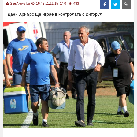
GlasNews.bg
16:49 11.11.15
0
433
Дани Хриърс ще играе в контролата с Виторул