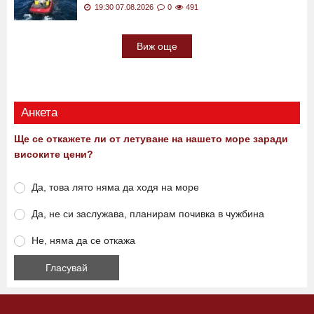
12 км петролна следа и нови петна около
„Кайрос": Държавата не откри активен теч
СНИМКИ и ВИДЕО
19:30 07.08.2026
0
491
Виж още
Анкета
Ще се откажете ли от летуване на нашето море заради
високите цени?
Да, това лято няма да ходя на море
Да, не си заслужава, планирам почивка в чужбина
Не, няма да се откажа