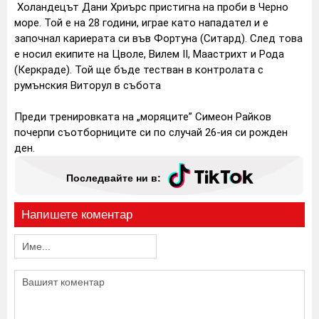
Холандецът Дани Хриърс пристигна на проби в Черно
море. Той е на 28 години, играе като нападател и е
започнал кариерата си във Фортуна (Ситард). След това
е носил екипите на Цволе, Вилем II, Маастрихт и Рода
(Керкраде). Той ще бъде тестван в контролата с
румънския Виторул в събота
Преди тренировката на „моряците” Симеон Райков
почерпи съотборниците си по случай 26-ия си рожден
ден.
Последвайте ни в:
Напишете коментар