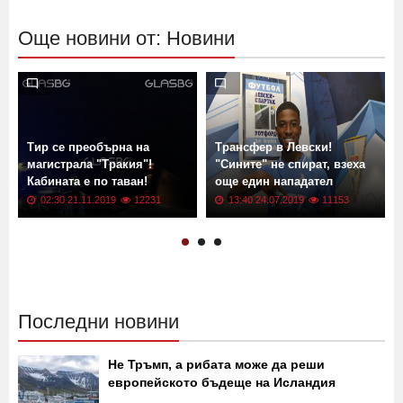
Още новини от: Новини
Тир се преобърна на
Трансфер в Левски!
магистрала "Тракия"!
"Сините" не спират, взеха
Кабината е по таван!
още един нападател
02:30 21.11.2019
12231
13:40 24.07.2019
11153
Последни новини