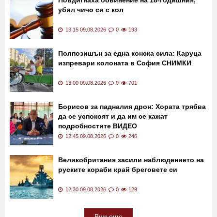
13:29 09.08.2026
0
321
Повдигнаха обвинение на 18-годишния,
убил чичо си с кол
13:15 09.08.2026
0
193
Полпозишън за една конска сила: Каруца
изпревари колоната в София СНИМКИ
13:00 09.08.2026
0
701
Борисов за падналия дрон: Хората трябва
да се успокоят и да им се кажат
подробностите ВИДЕО
12:45 09.08.2026
0
246
Великобритания засили наблюдението на
руските кораби край бреговете си