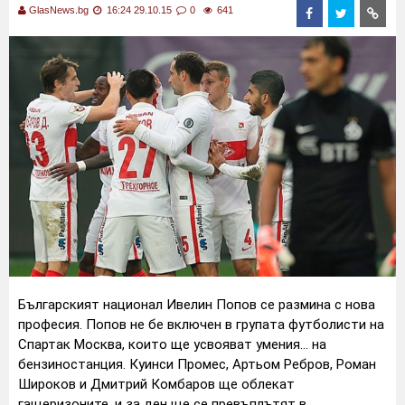
GlasNews.bg
16:24 29.10.15
0
641
Българският национал Ивелин Попов се размина с нова
професия. Попов не бе включен в групата футболисти на
Спартак Москва, които ще усвояват умения... на
бензиностанция. Куинси Промес, Артьом Ребров, Роман
Широков и Дмитрий Комбаров ще облекат
гащеризоните, и за ден ще се превъплътят в