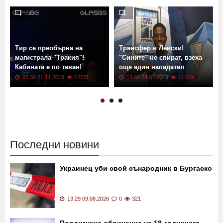
Още новини от: Новини
Тир се преобърна на
Трансфер в Левски!
магистрала "Тракия"!
"Сините" не спират, взеха
Кабината е по таван!
още един нападател
02:30 21.11.2019
12231
13:40 24.07.2019
11159
Последни новини
Украинец уби свой сънародник в Бургаско