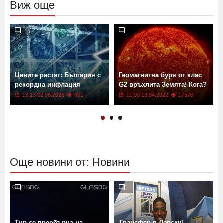
Виж още
Цените растат: България с
Геомагнитна буря от клас
рекордна инфлация
G2 връхлита Земята! Кога?
13:13 02.06.2026
601
11:00 13.04.2022
17570
Още новини от: Новини
Тир се преобърна на
Трансфер в Левски!