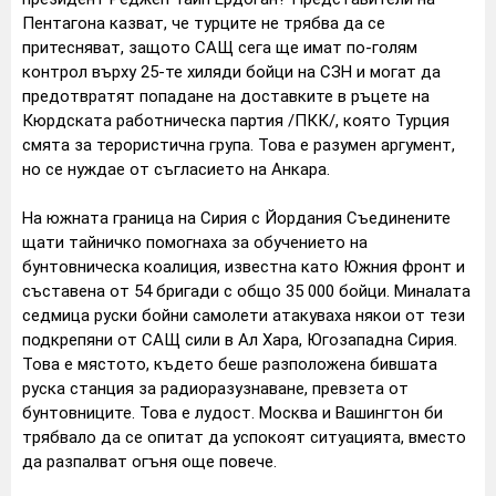
Пентагона казват, че турците не трябва да се
притесняват, защото САЩ сега ще имат по-голям
контрол върху 25-те хиляди бойци на СЗН и могат да
предотвратят попадане на доставките в ръцете на
Кюрдската работническа партия /ПКК/, която Турция
смята за терористична група. Това е разумен аргумент,
но се нуждае от съгласието на Анкара.
На южната граница на Сирия с Йордания Съединените
щати тайничко помогнаха за обучението на
бунтовническа коалиция, известна като Южния фронт и
съставена от 54 бригади с общо 35 000 бойци. Миналата
седмица руски бойни самолети атакуваха някои от тези
подкрепяни от САЩ сили в Ал Хара, Югозападна Сирия.
Това е мястото, където беше разположена бившата
руска станция за радиоразузнаване, превзета от
бунтовниците. Това е лудост. Москва и Вашингтон би
трябвало да се опитат да успокоят ситуацията, вместо
да разпалват огъня още повече.