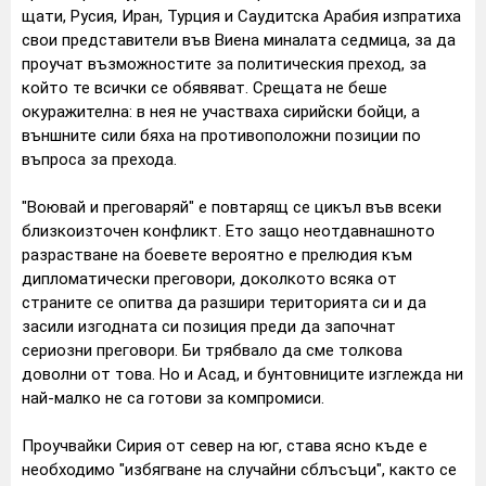
щати, Русия, Иран, Турция и Саудитска Арабия изпратиха
свои представители във Виена миналата седмица, за да
проучат възможностите за политическия преход, за
който те всички се обявяват. Срещата не беше
окуражителна: в нея не участваха сирийски бойци, а
външните сили бяха на противоположни позиции по
въпроса за прехода.
"Воювай и преговаряй" е повтарящ се цикъл във всеки
близкоизточен конфликт. Ето защо неотдавнашното
разрастване на боевете вероятно е прелюдия към
дипломатически преговори, доколкото всяка от
страните се опитва да разшири територията си и да
засили изгодната си позиция преди да започнат
сериозни преговори. Би трябвало да сме толкова
доволни от това. Но и Асад, и бунтовниците изглежда ни
най-малко не са готови за компромиси.
Проучвайки Сирия от север на юг, става ясно къде е
необходимо "избягване на случайни сблъсъци", както се