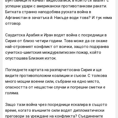
Бунтовниците качват видеозаписи, в които се хвалят с
успешни удари с американски противотанкови ракети.
Битката странно наподобява руската война в
Афганистан в зачатъка й. Накъде води това? И тук няма
отговор.
Саудитска Арабия и Иран водят война с посредници в
Сирия от близо четири години. Това може да се окаже
най-отровният конфликт от всички, защото подхранва
сунитско-шиитския междурелигиозен пожар, който
опустошава Близкия изток.
Погледнете картата на разпарчетосана Сирия и ще
видите противоположни коалиции и съюзи. С толкова
много мощни военни сили, събрани на едно място,
опасността от нещастни случаи и погрешни сметки е
голяма.
Защо тази война чрез посредници ескалира в същото
време, когато външните сили водят дипломатически
преговори за уреждане на конфликта? Съединените