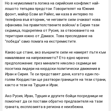
Но в неумолимата логика на сирийския конфликт най-
лошото тепърва предстои. Говорителят на Южния
фронт, майор Есам ал Райес, ми каза в интервю по
телефона във вторник, че неговите сили очакват нова
офанзива /на правителствените войски/ в Сирия тази
седмица, подкрепяна от Русия, за отвоюването на
територия южно от Дамаск. Това преследване на
"победа" само помага на екстремистите.
Какво ще стане, ако външните сили не намерят пътя към
намаляване на напрежението? Ето едно мрачно
предположение: през миналите няколко седмици ме
посетиха лидери на кюрдски политически движения в
Иран и Сирия. Те си представят деня, когато един по-
голям Кюрдистан ще разтвори границите на тези страни,
както и тези на Турция и Ирак.
Ако Русия, Иран, Турция и другите бойци посредници не
помогнат да се постави обратно предпазителя на тази
граната, експлозията в региона е неизбежна.