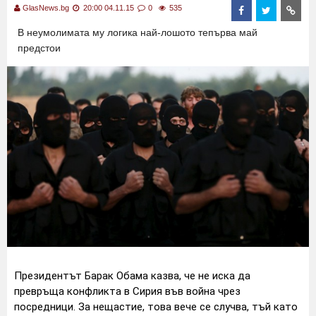
GlasNews.bg
20:00 04.11.15
0
535
В неумолимата му логика най-лошото тепърва май
предстои
Президентът Барак Обама казва, че не иска да
превръща конфликта в Сирия във война чрез
посредници. За нещастие, това вече се случва, тъй като