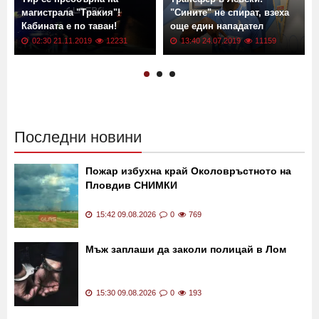
магистрала "Тракия"!
"Сините" не спират, взеха
Кабината е по таван!
още един нападател
02:30 21.11.2019
12231
13:40 24.07.2019
11159
Последни новини
Пожар избухна край Околовръстното на
Пловдив СНИМКИ
15:42 09.08.2026
0
769
Мъж заплаши да заколи полицай в Лом
15:30 09.08.2026
0
193