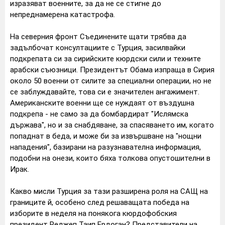
изразяват военните, за да не се стигне до
непреднамерена катастрофа.
На северния фронт Съединените щати трябва да
задълбочат консултациите с Турция, засилвайки
подкрепата си за сирийските кюрдски сили и техните
арабски съюзници. Президентът Обама изпраща в Сирия
около 50 военни от силите за специални операции, но не
се заблуждавайте, това си е значителен ангажимент.
Американските военни ще се нуждаят от въздушна
подкрепа - не само за да бомбардират "Ислямска
държава", но и за снабдяване, за спасяването им, когато
попаднат в беда, и може би за извършване на "нощни
нападения", базирани на разузнавателна информация,
подобни на онези, които бяха толкова опустошителни в
Ирак.
Какво мисли Турция за тази разширена роля на САЩ на
границите й, особено след решаващата победа на
изборите в неделя на понякога кюрдофобския
президент Реджеп Таип Ердоган? Представители на