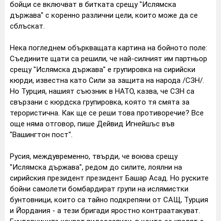
бойци се включват в битката срещу "Ислямска
държава" с коренно различни цели, които може да се
сблъскат.
Нека погледнем объркващата картина на бойното поле:
Съедините щати са решили, че най-силният им партньор
срещу "Ислямска държава" е групировка на сирийски
кюрди, известна като Сили за защита на народа /СЗН/.
Но Турция, нашият съюзник в НАТО, казва, че СЗН са
свързани с кюрдска групировка, която тя смята за
терористична. Как ще се реши това противоречие? Все
още няма отговор, пише Дейвид Игнейшъс във
"Вашингтон пост".
Русия, междувременно, твърди, че воюва срещу
"Ислямска държава", редом до силите, лоялни на
сирийския президент президент Башар Асад. Но руските
бойни самолети бомбардират групи на ислямистки
бунтовници, които са тайно подкрепяни от САЩ, Турция
и Йордания - а тези бригади яростно контраатакуват.