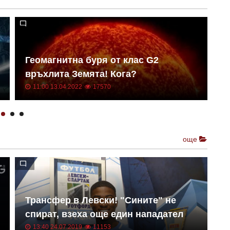
Геомагнитна буря от клас G2
Н
връхлита Земята! Кога?
о
11:00 13.04.2022
17570
още
Трансфер в Левски! "Сините" не
Е
спират, взеха още един нападател
к
13:40 24.07.2019
11153