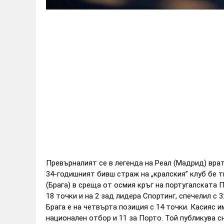
Превърналият се в легенда на Реал (Мадрид) врат
34-годишният бивш страж на „кралския” клуб бе 
(Брага) в среща от осмия кръг на португалската 
18 точки и на 2 зад лидера Спортинг, спечелил с 
Брага е на четвърта позиция с 14 точки. Касияс и
национален отбор и 11 за Порто. Той публикува 