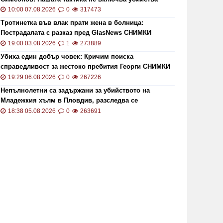
10:00 07.08.2026
0
317473
Тротинетка във влак прати жена в болница:
Пострадалата с разказ пред GlasNews СНИМКИ
19:00 03.08.2026
1
273889
Убиха един добър човек: Кричим поиска
ОИ ще проверява за размера на
Цените 
справедливост за жестоко пребития Георги СНИМКИ
безщетенията при безработица
рекордн
и ВИДЕО
19:29 06.08.2026
0
267226
19:15 20.01.2021
7846
13:13 02.0
Непълнолетни са задържани за убийството на
Младежкия хълм в Пловдив, разследва се
хомофобски мотив
18:38 05.08.2026
0
263691
то кой може да наследи Тотев на
Тир се 
метския пост в Пловдив
"Тракия"
19:24 22.07.2019
6857
02:30 21.1