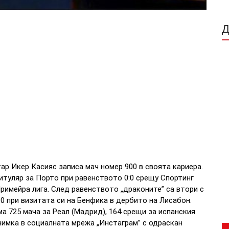
ар Икер Касияс записа мач номер 900 в своята кариера.
титуляр за Порто при равенството 0:0 срещу Спортинг
Примейра лига. След равенството „драконите” са втори с
3:0 при визитата си на Бенфика в дербито на Лисабон.
ма 725 мача за Реал (Мадрид), 164 срещи за испанския
снимка в социалната мрежа „Инстаграм” с одраскан