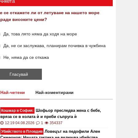
Анкета
е се откажете ли от летуване на нашето море
аради високите цени?
Да, това лято няма да ходя на море
Да, не си заслужава, планирам почивка в чужбина
Не, няма да се откажа
Най-четени
Най-коментирани
Шофьор преследва жена с бебе,
Кошмар в София:
вряза се в колата ѝ и преби съпруга ѝ
12:19 04.08.2026
1
354337
Ловецът на педофили Ален
Убийството в Пловдив
Симеонов: Нашата тактика не включва убийства