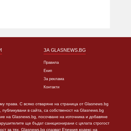
И
ЗА GLASNEWS.BG
Правила
Екип
За реклама
Контакти
 му права. С всяко отваряне на страница от Glasnews.bg
 публикувани в сайта, са собственост на Glasnews.bg
сие на Glasnews.bg, посочване на източника и добавяне
Нарушителите ще бъдат санкционирани с цялата строгост
ст за тях. Glasnews.bg спазват Етичния кодекс на