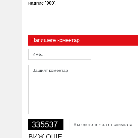
надпис "900".
Напишете коментар
ВИЖ ОЩЕ