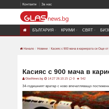
Контакти
За нас
БЪЛГАРИЯ
КРИМИ
СВЯТ
БИЗ
Начало
Новини
Касияс с 900 мача в кариерата си Още от
Касияс с 900 мача в кар
GlasNews.bg
14:27 26.10.15
0
542
34-годишният вратар с ново впечатляващо постижен