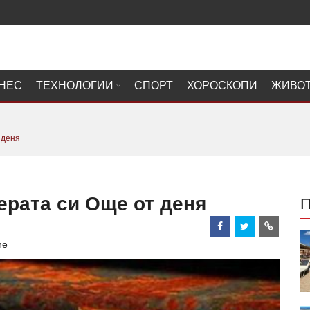
НЕС
ТЕХНОЛОГИИ
СПОРТ
ХОРОСКОПИ
ЖИВО
 деня
иерата си Още от деня
ие