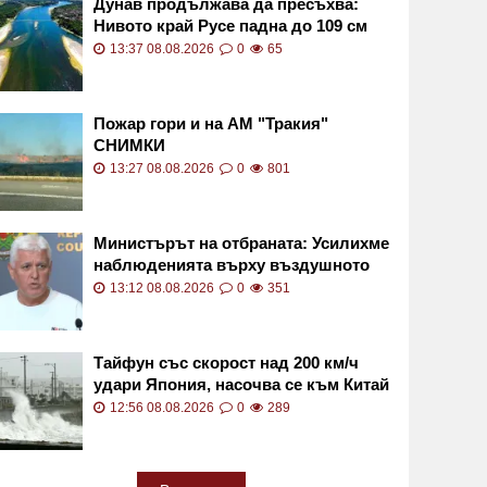
Дунав продължава да пресъхва:
Нивото край Русе падна до 109 см
под нулата
13:37 08.08.2026
0
65
Пожар гори и на АМ "Тракия"
СНИМКИ
13:27 08.08.2026
0
801
Министърът на отбраната: Усилихме
наблюденията върху въздушното
пространство
13:12 08.08.2026
0
351
Тайфун със скорост над 200 км/ч
удари Япония, насочва се към Китай
12:56 08.08.2026
0
289