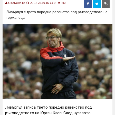
GlasNews.bg
20:15 25.10.15
0
565
Ливърпул с трето поредно равенство под ръководството на
германеца
Ливърпул записа трето поредно равенство под
ръководството на Юрген Клоп. След нулевото