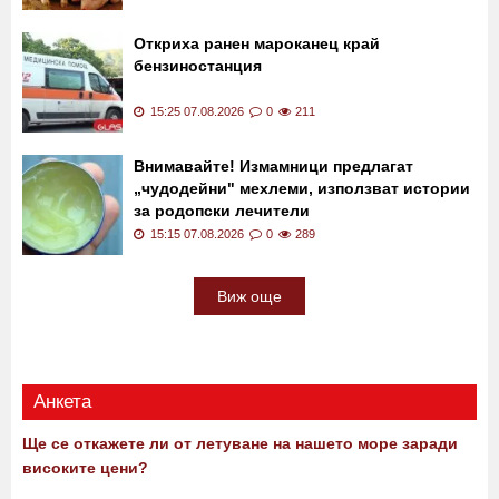
Откриха ранен мароканец край
бензиностанция
15:25 07.08.2026
0
211
Внимавайте! Измамници предлагат
„чудодейни" мехлеми, използват истории
за родопски лечители
15:15 07.08.2026
0
289
Виж още
Анкета
Ще се откажете ли от летуване на нашето море заради
високите цени?