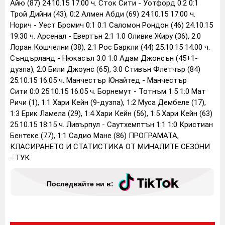
Айю (87) 24.10.15 17:00 ч. Сток Сити - Уотфорд 0:2 0:1
Трой Дийни (43), 0:2 Алмен Абди (69) 24.10.15 17:00 ч.
Норич - Уест Бромич 0:1 0:1 Саломон Рондон (46) 24.10.15
19:30 ч. Арсенал - Евертън 2:1 1:0 Оливие Жиру (36), 2:0
Лоран Кошчелни (38), 2:1 Рос Баркли (44) 25.10.15 14:00 ч.
Съндърланд - Нюкасъл 3:0 1:0 Адам Джонсън (45+1-
дузпа), 2:0 Били Джоунс (65), 3:0 Стивън Флетчър (84)
25.10.15 16:05 ч. Манчестър Юнайтед - Манчестър
Сити 0:0 25.10.15 16:05 ч. Борнемут - Тотнъм 1:5 1:0 Мат
Ричи (1), 1:1 Хари Кейн (9-дузпа), 1:2 Муса Дембеле (17),
1:3 Ерик Ламела (29), 1:4 Хари Кейн (56), 1:5 Хари Кейн (63)
25.10.15 18:15 ч. Ливърпул - Саутхемптън 1:1 1:0 Кристиан
Бентеке (77), 1:1 Садио Мане (86) ПРОГРАМАТА,
КЛАСИРАНЕТО И СТАТИСТИКА ОТ МИНАЛИТЕ СЕЗОНИ
- ТУК
Последвайте ни в: