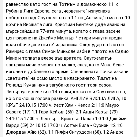
равенство като гост на Тотнъм и домакинско 1:1 с
Рубин в Лига Европа, сега „червените“ изпуснаха
победата над Саутхемтън за 1:1 на „Анфилд“ в мач от 10
кръг на Висшата лига. Кристиан Бентеке даде аванс на
мърсисайдци в 77-ата минута, когато с глава засече
центриране на Джеймс Милнър. Четири минути преди
края обаче „светците“ изравниха. След удар на Гастон
Рамирес с глава Симон Миньоле изби в тялото на Садио
Мане и топката влезе във вратата. Саутхемптън
завърши мача с човек по-малко, след като Мане беше
изгонен в добавеното време. Спечелената точка изкачи
„светците“ на осмо място в класирането. Тимът на
Роналд Куман няма загуба като гост този сезон.
Ливърпул е девети с 14 точки, колкото и Саутхемптън,
но с по-лоша голова разлика. АНГЛИЯ ВИСША ЛИГА, 10
КРЪГ 24.10.15 17:00 ч. Уест Хям - Челси 2:1 1:0 Мауро
Сарате (17) 1:1 Гари Кейхил (56), 2:1 Анди Керъл (79)
24.10.15 17:00 ч. Лестър - Кристъл Палас 1:0 1:0 Джейми
Варди (59) 24.10.15 17:00 ч. Астън Вила - Суонзи 1:2 1:0
Джордан Айю (62), 1:1 Гилфи Сигурдсон (68), 1:2 Андре