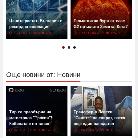
Цените растат: България с
Геомагнитна буря от клас
рекордна инфлация
G2 връхлита Земята! Кога?
13:13 02.06.2026
601
11:00 13.04.2022
17570
Още новини от: Новини
Тир се преобърна на
Трансфер в Левски!
магистрала "Тракия"!
"Сините" не спират, взеха
Кабината е по таван!
още един нападател
02:30 21.11.2019
12231
13:40 24.07.2019
11153