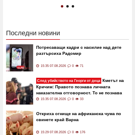
Последни новини
Потресаващи кадри с насилие над дете
разтърсиха Радомир
15:35 07.08.2026
0
71
Кметът на
След убийството на Георги от деца
Кричим: Правото познава личната
наказателна отговорност. То не познава
колективната вина
15:35 07.08.2026
0
33
Откриха огнище на африканска чума по
свинете край Варна
15:29 07.08.2026
0
176