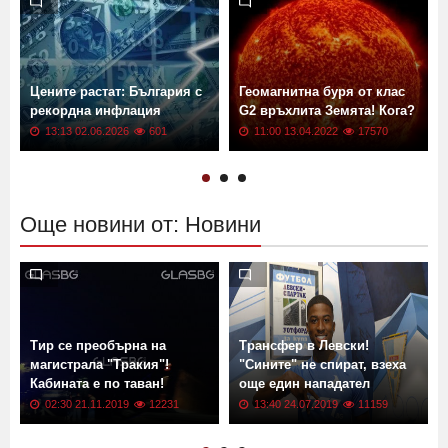
Цените растат: България с
Геомагнитна буря от клас
рекордна инфлация
G2 връхлита Земята! Кога?
13:13 02.06.2026
601
11:00 13.04.2022
17570
Още новини от: Новини
Тир се преобърна на
Трансфер в Левски!