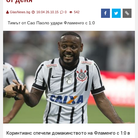
GlasNews.bg
16:04 26.10.15
0
542
Тимът от Сао Паоло удари Фламенго с 1:0
Коринтианс спечели домакинството на Фламенго с 1:0 в