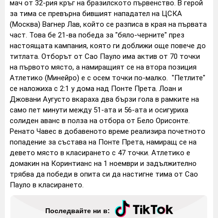
мач от 32-рия кръг на бразилското първенство. В герой
за тима се превърна бившият нападател на ЦСКА
(Москва) Вагнер Лав, който се разписа в края на първата
част. Това бе 21-ва победа за "бяло-черните" през
настоящата кампания, която ги доближи още повече до
титлата. Отборът от Сао Пауло има актив от 70 точки
на първото място, а намиращият се на втора позиция
Атлетико (Минейро) е с осем точки по-малко. "Петлите"
се наложиха с 2:1 у дома над Понте Прета. Лоан и
Джовани Аугусто вкараха два бързи гола в рамките на
само пет минути между 51-ата и 56-ата и осигуриха
солиден аванс в полза на отбора от Бело Орисонте.
Ренато Чавес в добавеното време реализира почетното
попадение за състава на Понте Прета, намиращ се на
девето място в класирането с 47 точки. Атлетико е
домакин на Коринтианс на 1 ноември и задължително
трябва да победи в опита си да настигне тима от Сао
Пауло в класирането.
Последвайте ни в: