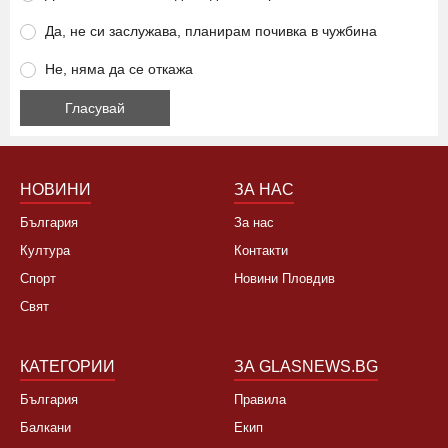
Ще се откажете ли от летуване на нашето море заради
високите цени?
Да, това лято няма да ходя на море
Да, не си заслужава, планирам почивка в чужбина
Не, няма да се откажа
НОВИНИ
ЗА НАС
България
За нас
Култура
Контакти
Спорт
Новини Пловдив
Свят