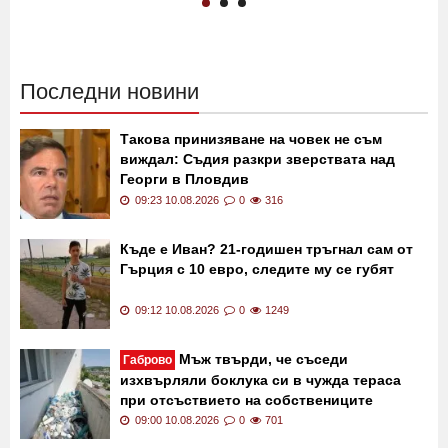
магистрала "Тракия"!
"Сините" не спират, взеха
Кабината е по таван!
още един нападател
02:30 21.11.2019
12231
13:40 24.07.2019
11159
Последни новини
Такова принизяване на човек не съм
виждал: Съдия разкри зверствата над
Георги в Пловдив
09:23 10.08.2026
0
316
Къде е Иван? 21-годишен тръгнал сам от
Гърция с 10 евро, следите му се губят
09:12 10.08.2026
0
1249
Мъж твърди, че съседи
Габрово