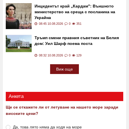
изхвърляли боклука си в чужда тераса
при отсъствието на собствениците
09:00 10.08.2026
0
701
Инцидентът край „Кардам": Външното
министерство на среща с посланика на
Украйна
08:45 10.08.2026
0
351
Тръмп смени правния съветник на Белия
дом: Уил Шарф поема поста
08:32 10.08.2026
0
129
Виж още
Анкета