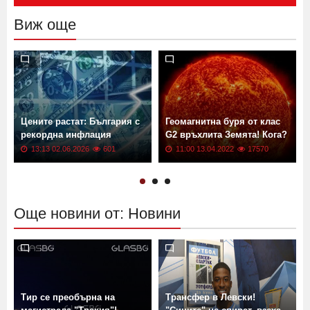
Изпрати
Виж още
Цените растат: България с
Геомагнитна буря от клас
рекордна инфлация
G2 връхлита Земята! Кога?
13:13 02.06.2026
601
11:00 13.04.2022
17570
Още новини от: Новини