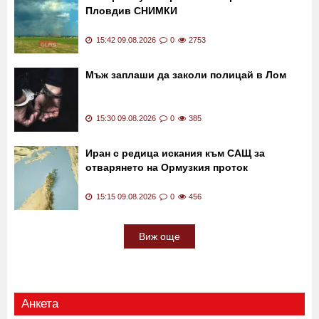
16:00 09.08.2026
0
1156
Пожар избухна край Околовръстното на
Пловдив СНИМКИ
15:42 09.08.2026
0
2753
Мъж заплаши да заколи полицай в Лом
15:30 09.08.2026
0
385
Иран с редица искания към САЩ за
отварянето на Ормузкия проток
15:15 09.08.2026
0
456
Виж още