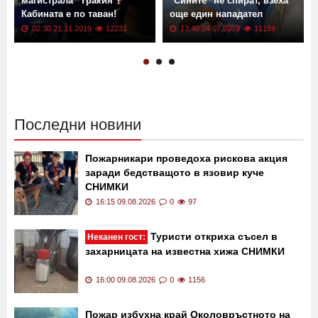
Тир се преобърна на
Трансфер в Левски!
магистрала "Тракия"!
"Сините" не спират, взеха
Кабината е по таван!
още един нападател
02:30 21.11.2019
12231
13:40 24.07.2019
11159
Последни новини
Пожарникари проведоха рискова акция
заради бедстващото в язовир куче
СНИМКИ
16:15 09.08.2026
0
97
Туристи откриха съсел в
Неканен гост:
захарницата на известна хижа СНИМКИ