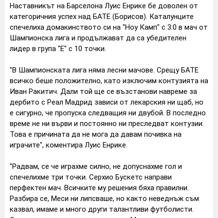
Наставникът на Барселона Луис Енрике бе доволен от
категоричния успех над БАТЕ (Борисов). Каталунците
спечелиха домакинството си на "Ноу Камп" с 3:0 в мач от
Шампионска лига и продължават да сa убедителен
лидер в група "Е" с 10 точки.
"В Шампионската лига няма лесни мачове. Срещу БАТЕ
всичко беше положително, като изключим контузията на
Иван Ракитич. Дали той ще се възстанови навреме за
дербито с Реал Мадрид зависи от лекарския ни щаб, но
е сигурно, че пропуска следващия ни двубой. В последно
време не ни върви и постоянно ни преследват контузии.
Това е причината да не мога да давам почивка на
играчите", коментира Луис Енрике.
"Радвам, се че играхме силно, не допуснахме гол и
спечелихме три точки. Серхио Бускетс направи
перфектен мач. Всичките му решения бяха правилни.
Разбира се, Меси ни липсваше, но както неведнъж съм
казвал, имаме и много други талантливи футболисти.