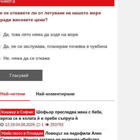
Анкета
е се откажете ли от летуване на нашето море
аради високите цени?
Да, това лято няма да ходя на море
Да, не си заслужава, планирам почивка в чужбина
Не, няма да се откажа
Най-четени
Най-коментирани
Шофьор преследва жена с бебе,
Кошмар в София:
вряза се в колата ѝ и преби съпруга ѝ
12:19 04.08.2026
1
353793
Ловецът на педофили Ален
Убийството в Пловдив
Симеонов: Нашата тактика не включва убийства