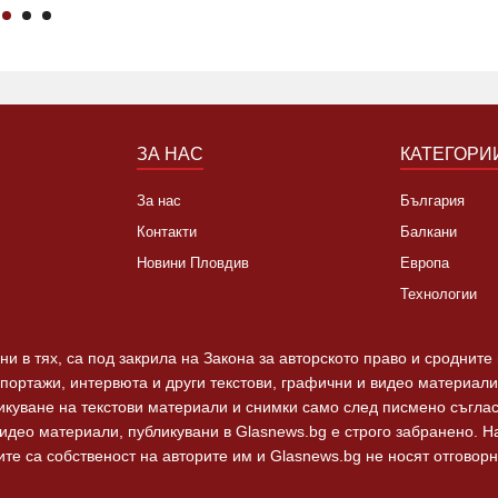
ЗА НАС
КАТЕГОРИ
За нас
България
Контакти
Балкани
Новини Пловдив
Европа
Технологии
и в тях, са под закрила на Закона за авторското право и сродните
епортажи, интервюта и други текстови, графични и видео материали,
ликуване на текстови материали и снимки само след писмено съгла
видео материали, публикувани в Glasnews.bg е строго забранено. 
те са собственост на авторите им и Glasnews.bg не носят отговорно