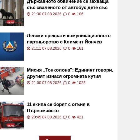
Държавното обвинение се захваща
със сваленото от автобус дете със
специални потребности
21:30 07.08.2026
0
106
Левски прекрати комуникационното
партньорство с Климент Йончев
21:11 07.08.2026
0
161
Мисия „Тонколона": Единият говори,
другият изнася огромната кутия
ВИДЕО
21:00 07.08.2026
0
1025
11 екипа се борят с огъня в
Първомайско
20:45 07.08.2026
0
421