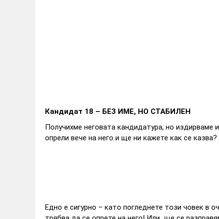
Кандидат 18 – БЕЗ ИМЕ, НО СТАБИЛЕН
Получихме неговата кандидатура, но издирваме и
опрели вече на него и ще ни кажете как се казва?
Едно е сигурно – като погледнете този човек в оч
трябва да се опрете на него! Или...ще се разправя