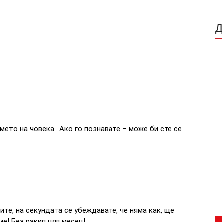
мето на човека. Ако го познавате – може би сте се
ите, на секундата се убеждавате, че няма как, ще
ме! Без ракия цял месец!