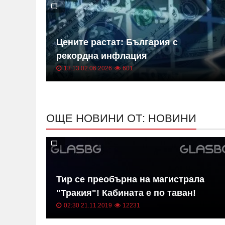
 на
Цените растат: България с
ица
рекордна инфлация
13:13 02.06.2026
601
ОЩЕ НОВИНИ ОТ: НОВИНИ
в на
Тир се преобърна на магистрала
"Тракия"! Кабината е по таван!
02:30 21.11.2019
12231