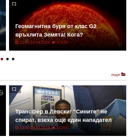
Геомагнитна буря от клас G2
Н
връхлита Земята! Кога?
о
11:00 13.04.2022
17570
още
Трансфер в Левски! "Сините" не
Е
спират, взеха още един нападател
к
13:40 24.07.2019
11153