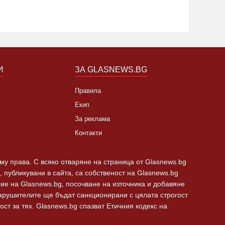
И
ЗА GLASNEWS.BG
Правила
Екип
За реклама
Контакти
 му права. С всяко отваряне на страница от Glasnews.bg
 публикувани в сайта, са собственост на Glasnews.bg
сие на Glasnews.bg, посочване на източника и добавяне
Нарушителите ще бъдат санкционирани с цялата строгост
ст за тях. Glasnews.bg спазват Етичния кодекс на