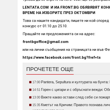
LENTATA
.
COM
И ИА
FRONT
.
BG
ОБЯВЯВЯТ КОНК
ВРЕМЕ НА ИЗБОРИТЕ ПРЕЗ ОКТОМВРИ
Това са нашите кандидати, пишете ни кой според 
конкурс от 01.10 до 25.10.
Пращайте ни предложенията си на адрес:
frontbgoffice@gmail.com
или на лични съобщения на страницата ни във Фе
https://www.facebook.com/front.bg?fref=ts
ПРОЧЕТЕТЕ ОЩЕ
Pantera, Sepultura и културата на бунт
17:00
Горен с цигари и с обръснати вежди: О
14:51
Вижте какво остави след себе си пожа
13:00
Кметът на Кричим: Правото познава личн
15:35