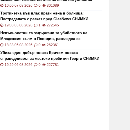
10:00 07.08.2026
0
301089
Тротинетка във влак прати жена в болница:
Пострадалата с разказ пред GlasNews СНИМКИ
19:00 03.08.2026
1
272545
Непълнолетни са задържани за убийството на
Младежкия хълм в Пловдив, разследва се
хомофобски мотив
18:38 05.08.2026
0
262361
Убиха един добър човек: Кричим поиска
справедливост за жестоко пребития Георги СНИМКИ
и ВИДЕО
19:29 06.08.2026
0
227781