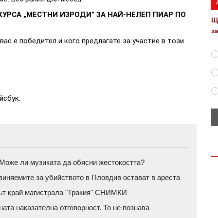
УРСА „МЕСТНИ ИЗРОДИ” ЗА НАЙ-НЕЛЕП ПИАР ПО
Щ
з
вас е победител и кого предлагате за участие в този
йсбук:
а: Може ли музиката да обясни жестокостта?
бвиняемите за убийството в Пловдив остават в ареста
рът край магистрала "Тракия" СНИМКИ
ата наказателна отговорност. То не познава