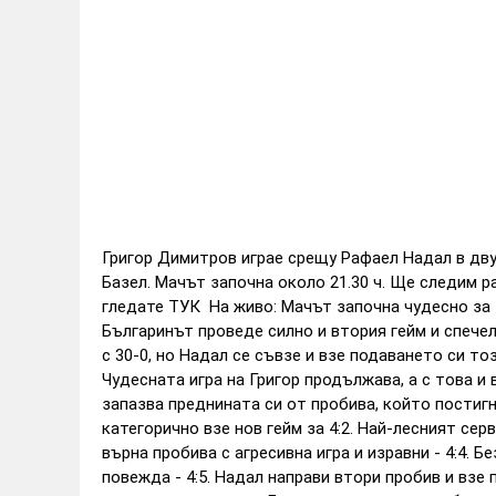
Григор Димитров играе срещу Рафаел Надал в двуб
Базел. Мачът започна около 21.30 ч. Ще следим р
гледате ТУК На живо: Мачът започна чудесно за Г
Българинът проведе силно и втория гейм и спечел
с 30-0, но Надал се съвзе и взе подаването си то
Чудесната игра на Григор продължава, а с това и
запазва преднината си от пробива, който постигна
категорично взе нов гейм за 4:2. Най-лесният серв
върна пробива с агресивна игра и изравни - 4:4. Б
повежда - 4:5. Надал направи втори пробив и взе 