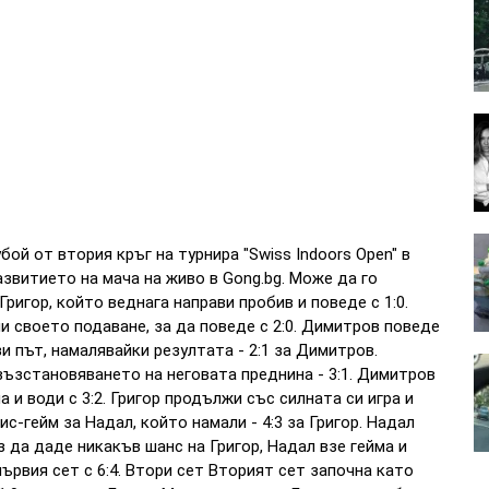
ой от втория кръг на турнира "Swiss Indoors Open" в
азвитието на мача на живо в Gong.bg. Може да го
ригор, който веднага направи пробив и поведе с 1:0.
и своето подаване, за да поведе с 2:0. Димитров поведе
зи път, намалявайки резултата - 2:1 за Димитров.
 възстановяването на неговата преднина - 3:1. Димитров
 и води с 3:2. Григор продължи със силната си игра и
ис-гейм за Надал, който намали - 4:3 за Григор. Надал
ез да даде никакъв шанс на Григор, Надал взе гейма и
първия сет с 6:4. Втори сет Вторият сет започна като