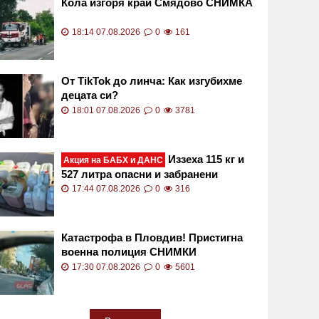
Кола изгоря край Смядово СНИМКА
18:14 07.08.2026
0
161
От TikTok до линча: Как изгубихме
децата си?
18:01 07.08.2026
0
3781
Иззеха 115 кг и
Акция на БАБХ и ДАНС
527 литра опасни и забранени
продукти за растителна защита в
17:44 07.08.2026
0
316
Пловдивско
Катастрофа в Пловдив! Пристигна
военна полиция СНИМКИ
17:30 07.08.2026
0
5601