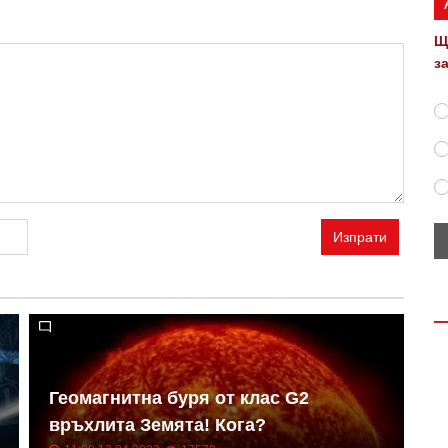
Щ
з
Изпрати
Геомагнитна буря от клас G2
Н
връхлита Земята! Кога?
о