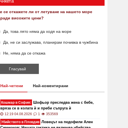
Анкета
е се откажете ли от летуване на нашето море
аради високите цени?
Да, това лято няма да ходя на море
Да, не си заслужава, планирам почивка в чужбина
Не, няма да се откажа
Най-четени
Най-коментирани
Шофьор преследва жена с бебе,
Кошмар в София:
вряза се в колата ѝ и преби съпруга ѝ
ОИ ще проверява за размера на
Цените 
12:19 04.08.2026
1
353569
безщетенията при безработица
рекордн
Ловецът на педофили Ален
Убийството в Пловдив
Симеонов: Нашата тактика не включва убийства