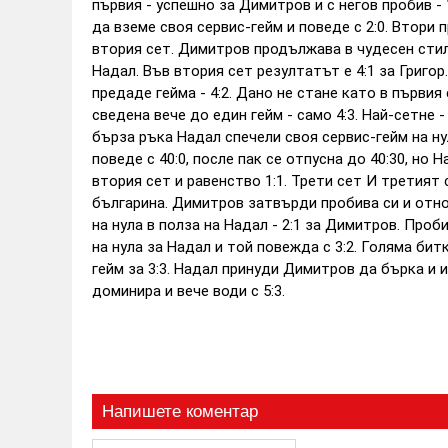
първия - успешно за Димитров и с негов пробив - 
да вземе своя сервис-гейм и поведе с 2:0. Втори 
втория сет. Димитров продължава в чудесен стил 
Надал. Във втория сет резултатът е 4:1 за Григор
предаде гейма - 4:2. Дано не стане като в първия 
сведена вече до един гейм - само 4:3. Най-сетне - 
бърза ръка Надал спечели своя сервис-гейм на нул
поведе с 40:0, после пак се отпусна до 40:30, но 
втория сет и равенство 1:1. Трети сет И третият с
българина. Димитров затвърди пробива си и отно
на нула в полза на Надал - 2:1 за Димитров. Проби
на нула за Надал и той повежда с 3:2. Голяма битк
гейм за 3:3. Надал принуди Димитров да бърка и 
доминира и вече води с 5:3.
Напишете коментар