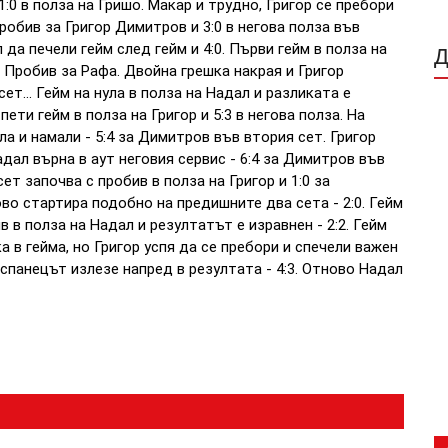
1:0 в полза на Гришо. Макар и трудно, Григор се пребори
пробив за Григор Димитров и 3:0 в негова полза във
да печели гейм след гейм и 4:0. Първи гейм в полза на
. Пробив за Рафа. Двойна грешка накрая и Григор
сет... Гейм на нула в полза на Надал и разликата е
пети гейм в полза на Григор и 5:3 в негова полза. На
а и намали - 5:4 за Димитров във втория сет. Григор
Надал върна в аут неговия сервис - 6:4 за Димитров във
ет започва с пробив в полза на Григор и 1:0 за
во стартира подобно на предишните два сета - 2:0. Гейм
в в полза на Надал и резултатът е изравнен - 2:2. Гейм
а в гейма, но Григор успя да се пребори и спечели важен
испанецът излезе напред в резултата - 4:3. Отново Надал