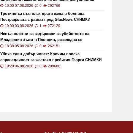
19:15 20.01.2021
7846
13:13 02.0
10:00 07.08.2026
0
292769
Тротинетка във влак прати жена в болница:
Пострадалата с разказ пред GlasNews СНИМКИ
19:00 03.08.2026
1
272129
Непълнолетни са задържани за убийството на
Младежкия хълм в Пловдив, разследва се
хомофобски мотив
18:38 05.08.2026
0
262151
Убиха един добър човек: Кричим поиска
справедливост за жестоко пребития Георги СНИМКИ
то кой може да наследи Тотев на
Тир се 
и ВИДЕО
19:29 06.08.2026
0
209686
метския пост в Пловдив
"Тракия"
19:24 22.07.2019
6857
02:30 21.1