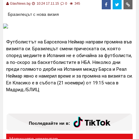
GlasNews.bg
10:24 17.11.15
0
345
Бразилецът с нова визия
Футболистът на Барселона Неймар направи промяна във
визията си. Бразилецът смени прическата си, която
според медиите в Испания не е обичайна за футболисти,
а по-скоро за баскетболистите в НБА. Няколко дни
преди голямото дерби на Испания между Барса и Реал
Неймар явно е намерил време и за промяна на визията си.
Ел Класико е в събота (21 ноември) от 19:15 часа в
Мадрид./БЛИЦ
Последвайте ни в: