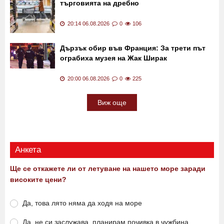
20:31 06.08.2026
0
417
България е в топ 3 на ЕС по ръст на
търговията на дребно
20:14 06.08.2026
0
106
Дързък обир във Франция: За трети път
ограбиха музея на Жак Ширак
20:00 06.08.2026
0
225
Виж още
Анкета
Ще се откажете ли от летуване на нашето море заради
високите цени?