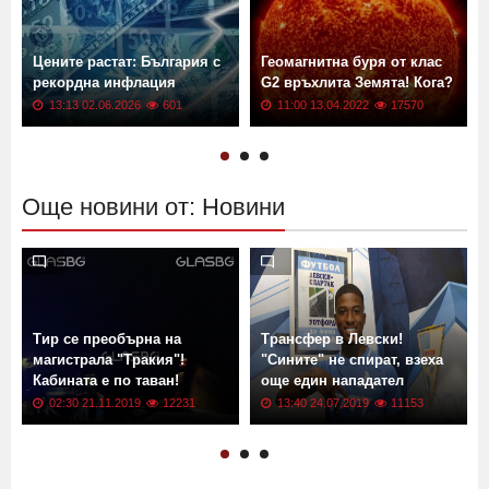
Цените растат: България с
Геомагнитна буря от клас
рекордна инфлация
G2 връхлита Земята! Кога?
13:13 02.06.2026
601
11:00 13.04.2022
17570
Още новини от: Новини
Тир се преобърна на
Трансфер в Левски!
магистрала "Тракия"!
"Сините" не спират, взеха
Кабината е по таван!
още един нападател