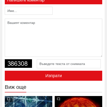
Напишете коментар
Изпрати
Виж още