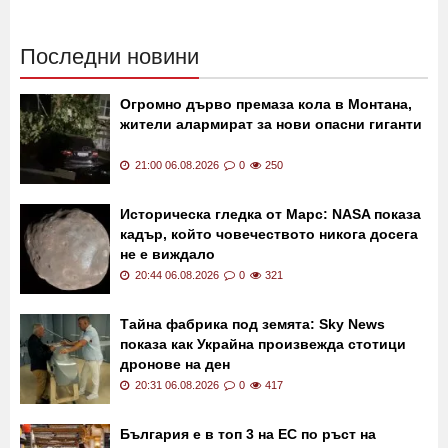
02:30 21.11.2019
12231
13:40 24.07.2019
11153
Последни новини
Огромно дърво премаза кола в Монтана,
жители алармират за нови опасни гиганти
21:00 06.08.2026
0
250
Историческа гледка от Марс: NASA показа
кадър, който човечеството никога досега
не е виждало
20:44 06.08.2026
0
321
Тайна фабрика под земята: Sky News
показа как Украйна произвежда стотици
дронове на ден