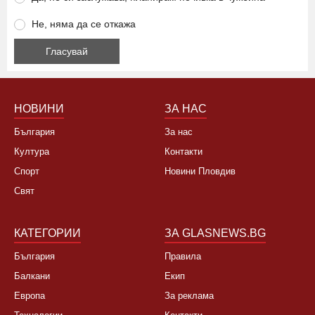
Да, това лято няма да ходя на море
Да, не си заслужава, планирам почивка в чужбина
Не, няма да се откажа
НОВИНИ
ЗА НАС
България
За нас
Култура
Контакти
Спорт
Новини Пловдив
Свят
КАТЕГОРИИ
ЗА GLASNEWS.BG