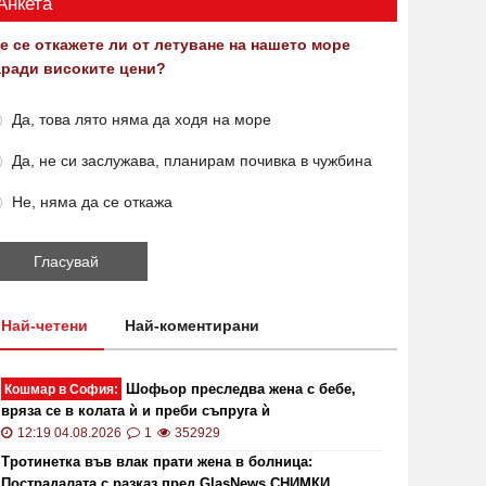
Анкета
е се откажете ли от летуване на нашето море
аради високите цени?
Да, това лято няма да ходя на море
Да, не си заслужава, планирам почивка в чужбина
Не, няма да се откажа
Най-четени
Най-коментирани
Шофьор преследва жена с бебе,
Кошмар в София:
вряза се в колата ѝ и преби съпруга ѝ
12:19 04.08.2026
1
352929
Тротинетка във влак прати жена в болница:
Пострадалата с разказ пред GlasNews СНИМКИ