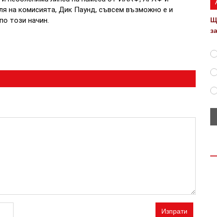
я на комисията, Дик Паунд, съвсем възможно е и
по този начин.
Щ
з
Изпрати