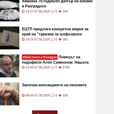
Хванаха 75-годишен дилър на кокаин
в Разградско
10:27 07.08.2026
0
166
ЕЦТП предлага конкретни мерки за
край на "туризма за шофьорски
книжки"
10:14 07.08.2026
0
281
Ловецът на
Убийството в Пловдив
педофили Ален Симеонов: Нашата
тактика не включва убийства
10:00 07.08.2026
0
6785
Започва изплащането на пенсиите
09:44 07.08.2026
0
106