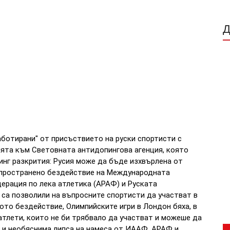
аботирани" от присъствието на руски спортисти с
ията към Световната антидопингова агенция, която
нг разкрития: Русия може да бъде изхвърлена от
зпространено бездействие на Международната
ерация по лека атлетика (АРАФ) и Руската
 са позволили на въпросните спортисти да участват в
то бездействие, Олимпийските игри в Лондон бяха, в
атлети, които не би трябвало да участват и можеше да
а и необяснима липса на намеса от ИААФ, АРАФ и