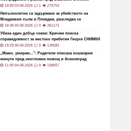
19:00 03.08.2026
1
270753
Непълнолетни са задържани за убийството на
Младежкия хълм в Пловдив, разследва се
хомофобски мотив
18:38 05.08.2026
0
261171
Убиха един добър човек: Кричим поиска
справедливост за жестоко пребития Георги СНИМКИ
ОИ ще проверява за размера на
Цените 
и ВИДЕО
19:29 06.08.2026
0
139581
безщетенията при безработица
рекордн
„Мамо, умирам...": Родители описаха кошмарни
19:15 20.01.2021
7846
13:13 02.0
минути пред неотложна помощ в Асеновград
11:00 04.08.2026
0
138657
то кой може да наследи Тотев на
Тир се 