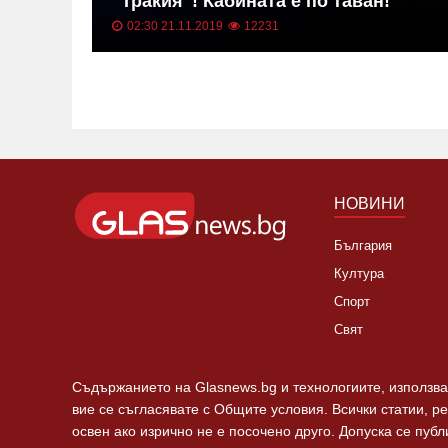
"Тракия"! Кабината е по таван!
02:30 21.11.2019
12231
НОВИНИ
България
Култура
Спорт
Свят
Съдържанието на Glasnews.bg и технологиите, използван
вие се съгласявате с Общите условия. Всички статии, р
освен ако изрично не е посочено друго. Допуска се пуб