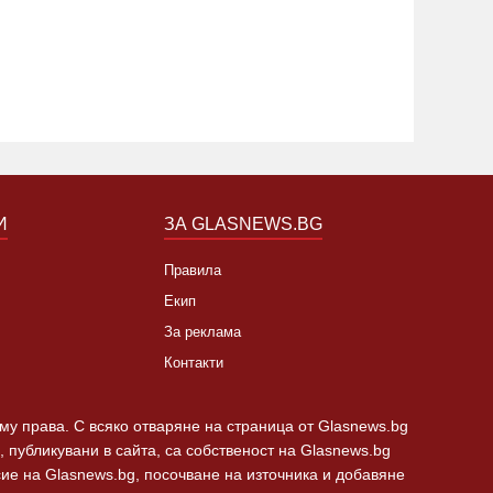
метския пост в Пловдив
"Тракия"
19:24 22.07.2019
6857
02:30 21.1
И
ЗА GLASNEWS.BG
Правила
Екип
За реклама
Контакти
 му права. С всяко отваряне на страница от Glasnews.bg
 публикувани в сайта, са собственост на Glasnews.bg
сие на Glasnews.bg, посочване на източника и добавяне