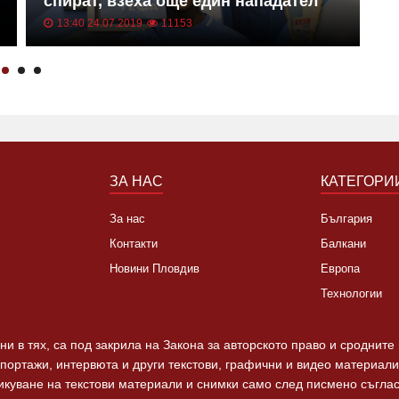
спират, взеха още един нападател
к
13:40 24.07.2019
11153
ЗА НАС
КАТЕГОРИ
За нас
България
Контакти
Балкани
Новини Пловдив
Европа
Технологии
и в тях, са под закрила на Закона за авторското право и сродните
епортажи, интервюта и други текстови, графични и видео материали,
ликуване на текстови материали и снимки само след писмено съгла