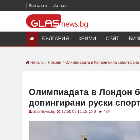
Контакти
За нас
БЪЛГАРИЯ
КРИМИ
СВЯТ
БИЗ
Начало
Новини
Олимпиадата в Лондон била саботирани о
Олимпиадата в Лондон б
допингирани руски спор
GlasNews.bg
17:50 09.11.15
0
434