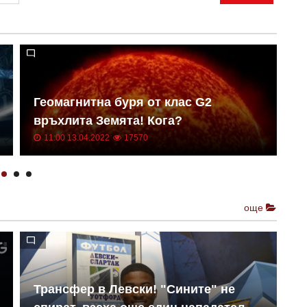
Геомагнитна буря от клас G2
Н
връхлита Земята! Кога?
о
11:00 13.04.2022
17570
още
Трансфер в Левски! "Сините" не
Е