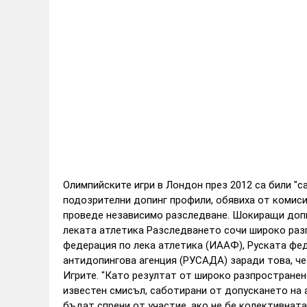
Олимпийските игри в Лондон през 2012 са били "с
подозрителни допинг профили, обявиха от комис
проведе независимо разследване.
Шокиращи допи
леката атлетика
Разследването сочи широко ра
федерация по лека атлетика (ИААФ), Руската фед
антидопингова агенция (РУСАДА) заради това, че
Игрите.
"Като резултат от широко разпространено
известен смисъл, саботирани от допускането на 
бъдат спрени от участие, ако не бе колективнат