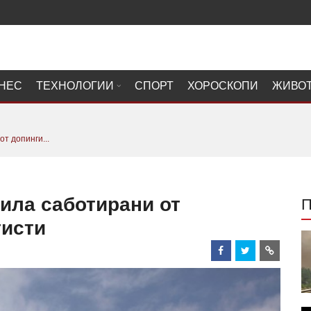
НЕС
ТЕХНОЛОГИИ
СПОРТ
ХОРОСКОПИ
ЖИВО
т допинги...
ила саботирани от
тисти