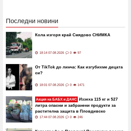
02:30 21.11.2019
12231
13:40 24.07.2019
11153
Последни новини
Кола изгоря край Смядово СНИМКА
18:14 07.08.2026
0
97
От TikTok до линча: Как изгубихме децата
си?
18:01 07.08.2026
0
1471
Иззеха 115 кг и 527
Акция на БАБХ и ДАНС
литра опасни и забранени продукти за