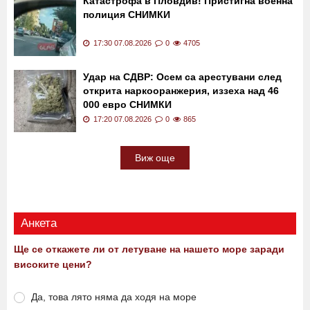
растителна защита в Пловдивско
17:44 07.08.2026
0
246
Катастрофа в Пловдив! Пристигна военна
полиция СНИМКИ
17:30 07.08.2026
0
4705
Удар на СДВР: Осем са арестувани след
открита наркооранжерия, иззеха над 46
000 евро СНИМКИ
17:20 07.08.2026
0
865
Виж още
Анкета
Ще се откажете ли от летуване на нашето море заради