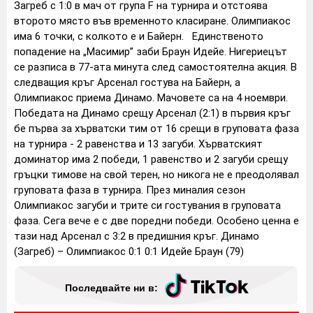
Загреб с 1:0 в мач от група F на турнира и отстоява
второто място във временното класиране. Олимпиакос
има 6 точки, с колкото е и Байерн. Единственото
попадение на „Масимир” заби Браун Идейе. Нигериецът
се разписа в 77-ата минута след самостоятелна акция. В
следващия кръг Арсенал гостува на Байерн, а
Олимпиакос приема Динамо. Мачовете са на 4 ноември.
Победата на Динамо срещу Арсенал (2:1) в първия кръг
бе първа за хърватски тим от 16 срещи в груповата фаза
на турнира - 2 равенства и 13 загуби. Хърватският
доминатор има 2 победи, 1 равенство и 2 загуби срещу
гръцки тимове на свой терен, но никога не е преодолявал
груповата фаза в турнира. През миналия сезон
Олимпиакос загуби и трите си гостувания в груповата
фаза. Сега вече е с две поредни победи. Особено ценна е
тази над Арсенал с 3:2 в предишния кръг. Динамо
(Загреб) – Олимпиакос 0:1 0:1 Идейе Браун (79)
Последвайте ни в: