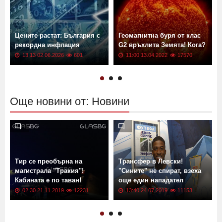
Цените растат: България с
Геомагнитна буря от клас
рекордна инфлация
G2 връхлита Земята! Кога?
13:13 02.06.2026
601
11:00 13.04.2022
17570
Още новини от: Новини
Тир се преобърна на
Трансфер в Левски!
магистрала "Тракия"!
"Сините" не спират, взеха
Кабината е по таван!
още един нападател