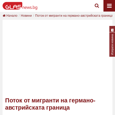
Начало
Новини
Поток от мигранти на германо-австрийската граница
Изпрати новина
Поток от мигранти на германо-
австрийската граница