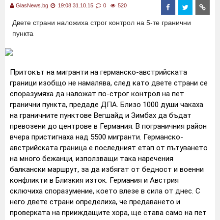
GlasNews.bg
19:08 31.10.15
0
520
Двете страни наложиха строг контрол на 5-те гранични
пункта
Притокът на мигранти на германско-австрийската
граници изобщо не намалява, след като двете страни се
споразумяха да наложат по-строг контрол на пет
гранични пункта, предаде ДПА. Близо 1000 души чакаха
на граничните пунктове Вегшайд и Зимбах да бъдат
превозени до центрове в Германия. В пограничния район
вчера пристигнаха над 5500 мигранти. Германско-
австрийската граница е последният етап от пътуването
на много бежанци, използващи така наречения
балкански маршрут, за да избягат от бедност и военни
конфликти в Близкия изток. Германия и Австрия
сключиха споразумение, което влезе в сила от днес. С
него двете страни определиха, че предаването и
проверката на прииждащите хора, ще става само на пет