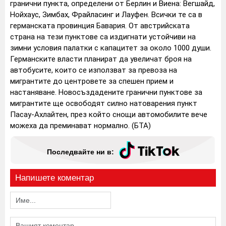
гранични пункта, определени от Берлин и Виена: Вегшайд,
Нойхаус, Зимбах, Фрайласинг и Лауфен. Всички те са в
германската провинция Бавария. От австрийската
страна на тези пунктове са издигнати устойчиви на
зимни условия палатки с капацитет за около 1000 души.
Германските власти планират да увеличат броя на
автобусите, които се използват за превоза на
мигрантите до центровете за спешен прием и
настаняване. Новосъздадените гранични пунктове за
мигрантите ще освободят силно натоварения пункт
Пасау-Ахлайтен, през който снощи автомобилите вече
можеха да преминават нормално. (БТА)
Последвайте ни в:
Напишете коментар