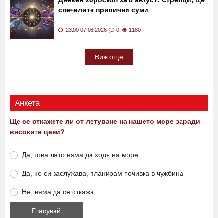
23:11 07.08.2026
0
2953
Дневен хороскоп за 8 август: Стрелци, ще
спечелите прилични суми
23:00 07.08.2026
0
1180
Виж още
Анкета
Ще се откажете ли от летуване на нашето море заради
високите цени?
Да, това лято няма да ходя на море
Да, не си заслужава, планирам почивка в чужбина