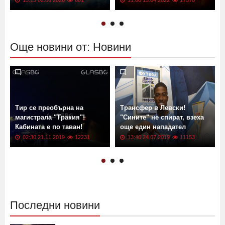
Цените растат: България с
Геомагнитна буря от клас
рекордна инфлация
G2 връхлита Земята! Кога?
13:13 02.06.2026
601
11:00 13.04.2022
17570
Още новини от: Новини
Тир се преобърна на
Трансфер в Левски!
магистрала "Тракия"!
"Сините" не спират, взеха
Кабината е по таван!
още един нападател
02:30 21.11.2019
12231
13:40 24.07.2019
11153