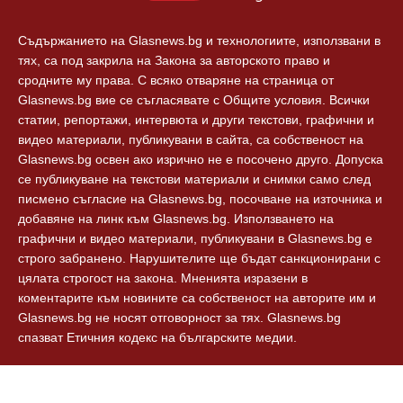
Съдържанието на Glasnews.bg и технологиите, използвани в
тях, са под закрила на Закона за авторското право и
сродните му права. С всяко отваряне на страница от
Glasnews.bg вие се съгласявате с Общите условия. Всички
статии, репортажи, интервюта и други текстови, графични и
видео материали, публикувани в сайта, са собственост на
Glasnews.bg освен ако изрично не е посочено друго. Допуска
се публикуване на текстови материали и снимки само след
писмено съгласие на Glasnews.bg, посочване на източника и
добавяне на линк към Glasnews.bg. Използването на
графични и видео материали, публикувани в Glasnews.bg е
строго забранено. Нарушителите ще бъдат санкционирани с
цялата строгост на закона. Мненията изразени в
коментарите към новините са собственост на авторите им и
Glasnews.bg не носят отговорност за тях. Glasnews.bg