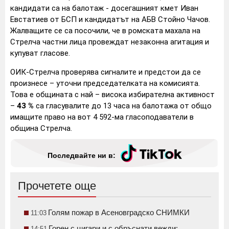
кандидати са на балотаж - досегашният кмет Иван
Евстатиев от БСП и кандидатът на АБВ Стойно Чачов.
Жалващите се са посочили, че в ромската махала на
Стрелча частни лица провеждат незаконна агитация и
купуват гласове.
ОИК-Стрелча проверява сигналите и предстои да се
произнесе – уточни председателката на комисията.
Това е общината с най – висока избирателна активност
–
43 %
са гласувалите до 13 часа на балотажа от общо
имащите право на вот 4 592-ма гласоподаватели в
община Стрелча.
Последвайте ни в:
Прочетете още
Голям пожар в Асеновградско СНИМКИ
11:03
Горен с цигари и с обръснати вежди:
14:51