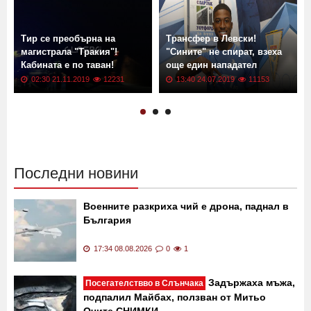
Още новини от: Новини
Тир се преобърна на
Трансфер в Левски!
магистрала "Тракия"!
"Сините" не спират, взеха
Кабината е по таван!
още един нападател
02:30 21.11.2019
12231
13:40 24.07.2019
11153
Последни новини
Военните разкриха чий е дрона, паднал в
България
17:34 08.08.2026
0
1