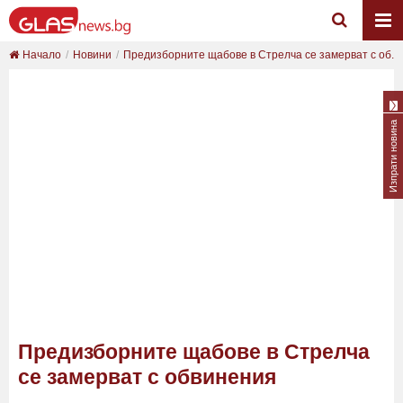
Начало
Новини
Предизборните щабове в Стрелча се замерват с об...
Изпрати новина
Предизборните щабове в Стрелча
се замерват с обвинения