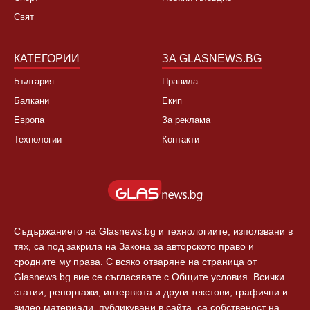
България
За нас
Култура
Контакти
Спорт
Новини Пловдив
Свят
КАТЕГОРИИ
ЗА GLASNEWS.BG
България
Правила
Балкани
Екип
Европа
За реклама
Технологии
Контакти
Съдържанието на Glasnews.bg и технологиите, използвани в
тях, са под закрила на Закона за авторското право и