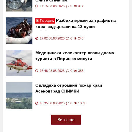
Задържаха мъжа,
Посегателствво в Слънчака
подпалил Майбах, ползван от Митьо
Очите СНИМКИ
17:15 08.08.2026
0
417
Разбиха мрежи за трафик на
В Гърция:
хора, задържани са 13 души
17:02 08.08.2026
0
246
Медицински хеликоптер спаси двама
туристи в Пирин за минути
16:46 08.08.2026
0
385
Овладяха огромния пожар край
Асеновград СНИМКИ
16:35 08.08.2026
0
1339