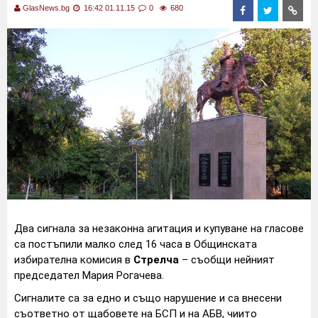
GlasNews.bg
16:42 01.11.15
0
680
Два сигнала за незаконна агитация и купуване на гласове
са постъпили малко след 16 часа в Общинската
избирателна комисия в
Стрелча
– съобщи нейният
председател Мария Рогачева.
Сигналите са за едно и също нарушение и са внесени
съответно от щабовете на БСП и на АБВ, чиито