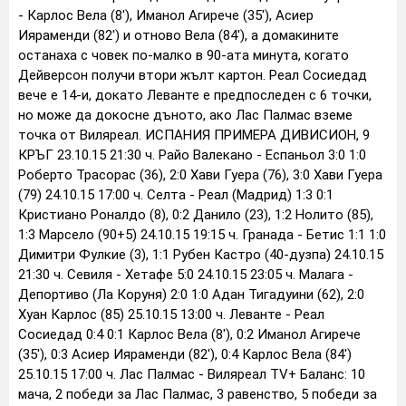
- Карлос Вела (8'), Иманол Агирече (35'), Асиер
Ияраменди (82') и отново Вела (84'), а домакините
останаха с човек по-малко в 90-ата минута, когато
Дейверсон получи втори жълт картон. Реал Сосиедад
вече е 14-и, докато Леванте е предпоследен с 6 точки,
но може да докосне дъното, ако Лас Палмас вземе
точка от Виляреал. ИСПАНИЯ ПРИМЕРА ДИВИСИОН, 9
КРЪГ 23.10.15 21:30 ч. Райо Валекано - Еспаньол 3:0 1:0
Роберто Трасорас (36), 2:0 Хави Гуера (76), 3:0 Хави Гуера
(79) 24.10.15 17:00 ч. Селта - Реал (Мадрид) 1:3 0:1
Кристиано Роналдо (8), 0:2 Данило (23), 1:2 Нолито (85),
1:3 Марсело (90+5) 24.10.15 19:15 ч. Гранада - Бетис 1:1 1:0
Димитри Фулкие (3), 1:1 Рубен Кастро (40-дузпа) 24.10.15
21:30 ч. Севиля - Хетафе 5:0 24.10.15 23:05 ч. Малага -
Депортиво (Ла Коруня) 2:0 1:0 Адан Тигадуини (62), 2:0
Хуан Карлос (85) 25.10.15 13:00 ч. Леванте - Реал
Сосиедад 0:4 0:1 Карлос Вела (8'), 0:2 Иманол Агирече
(35'), 0:3 Асиер Ияраменди (82'), 0:4 Карлос Вела (84')
25.10.15 17:00 ч. Лас Палмас - Виляреал TV+ Баланс: 10
мача, 2 победи за Лас Палмас, 3 равенство, 5 победи за