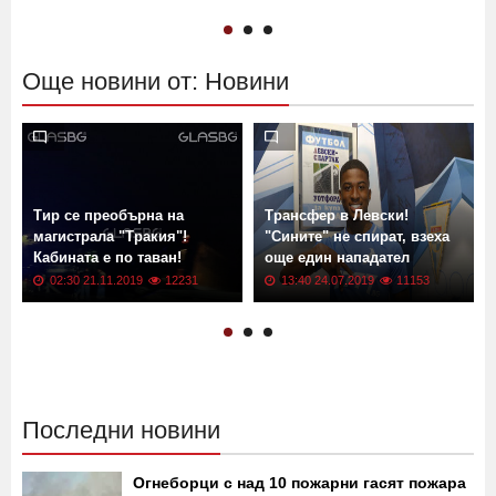
рекордна инфлация
G2 връхлита Земята! Кога?
13:13 02.06.2026
601
11:00 13.04.2022
17570
Още новини от: Новини
Тир се преобърна на
Трансфер в Левски!
магистрала "Тракия"!
"Сините" не спират, взеха
Кабината е по таван!
още един нападател
02:30 21.11.2019
12231
13:40 24.07.2019
11153