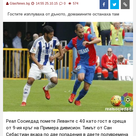
GlasNews.bg
14:55 25.10.15
0
574
Гостите изплуваха от дъното, домакините останаха там
Реал Сосиедад помете Леванте с 4:0 като гост в среща
от 9-ия кръг на Примера дивисион. Тимът от Сан
Себастиан вкара по две попадения в двете полувремена