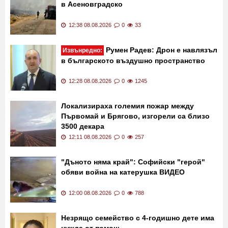
Последни новини
Огнеборци с над 10 пожарни гасят пожара
в Асеновградско
12:38 08.08.2026
0
33
Румен Радев: Дрон е навлязъл
Извънредно:
в българското въздушно пространство
12:28 08.08.2026
0
1245
Локализираха големия пожар между
Първомай и Брягово, изгорели са близо
3500 декара
12:11 08.08.2026
0
257
"Дъното няма край": Софийски "герой"
обяви война на катерушка ВИДЕО