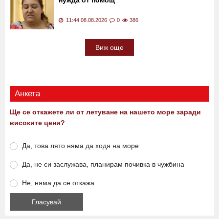
12:00 08.08.2026
0
788
Незрящо семейство с 4-годишно дете има
нужда от помощ
11:44 08.08.2026
0
386
Виж още
Анкета
Ще се откажете ли от летуване на нашето море заради
високите цени?
Да, това лято няма да ходя на море
Да, не си заслужава, планирам почивка в чужбина