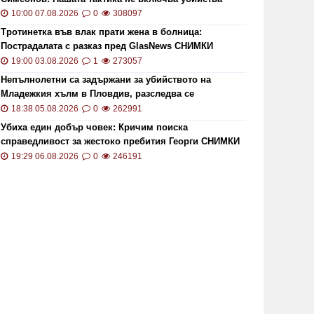
10:00 07.08.2026
0
308097
Тротинетка във влак прати жена в болница:
Пострадалата с разказ пред GlasNews СНИМКИ
19:00 03.08.2026
1
273057
Непълнолетни са задържани за убийството на
Младежкия хълм в Пловдив, разследва се
хомофобски мотив
18:38 05.08.2026
0
262991
Убиха един добър човек: Кричим поиска
справедливост за жестоко пребития Георги СНИМКИ
и ВИДЕО
ОИ ще проверява за размера на
Цените 
19:29 06.08.2026
0
246191
безщетенията при безработица
рекордн
19:15 20.01.2021
7846
13:13 02.0