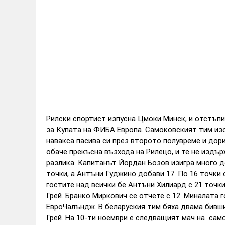
Рилски спортист изпусна Цмоки Минск, и отстъпи 
за Купата на ФИБА Европа.
Самоковският тим изо
навакса пасива си през второто полувреме и дори
обаче прекъсна възхода на Рилецо, и те не издър
разлика.
Капитанът Йордан Бозов изигра много до
точки, а Антъни Гуджино добави 17. По 16 точки
гостите над всички бе Антъни Хилиард с 21 точк
Грей. Бранко Миркович се отчете с 12.
Миналата г
ЕвроЧалъндж. В беларуския тим бяха двама бивш
Грей. На 10-ти ноември е следващият мач на сам