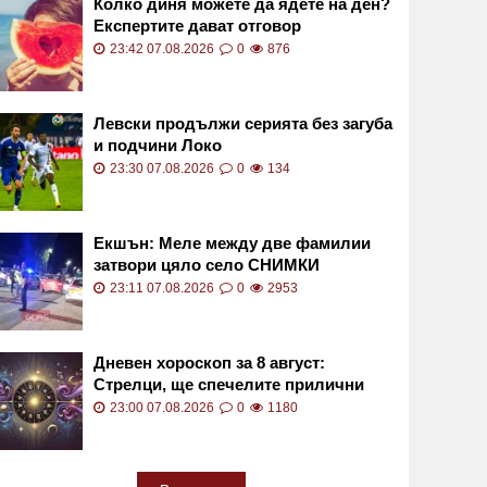
Колко диня можете да ядете на ден?
Експертите дават отговор
23:42 07.08.2026
0
876
Левски продължи серията без загуба
и подчини Локо
23:30 07.08.2026
0
134
Екшън: Меле между две фамилии
затвори цяло село СНИМКИ
23:11 07.08.2026
0
2953
Дневен хороскоп за 8 август:
Стрелци, ще спечелите прилични
суми
23:00 07.08.2026
0
1180