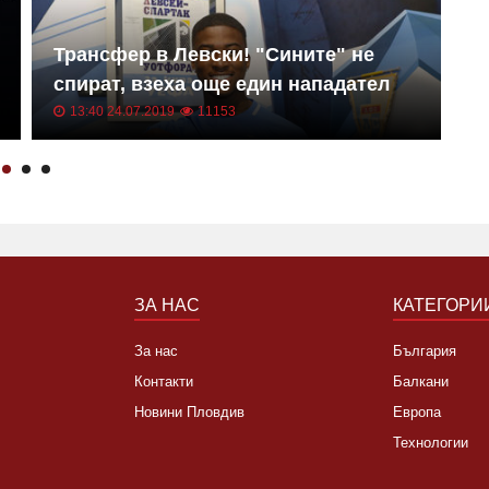
Трансфер в Левски! "Сините" не
Е
спират, взеха още един нападател
к
13:40 24.07.2019
11153
ЗА НАС
КАТЕГОРИ
За нас
България
Контакти
Балкани
Новини Пловдив
Европа
Технологии