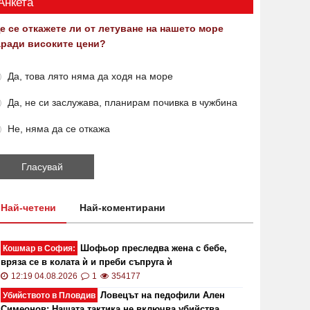
Анкета
е се откажете ли от летуване на нашето море
аради високите цени?
Да, това лято няма да ходя на море
Да, не си заслужава, планирам почивка в чужбина
Не, няма да се откажа
Най-четени
Най-коментирани
Шофьор преследва жена с бебе,
Кошмар в София:
вряза се в колата ѝ и преби съпруга ѝ
12:19 04.08.2026
1
354177
Ловецът на педофили Ален
Убийството в Пловдив
Симеонов: Нашата тактика не включва убийства