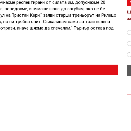
очнахме респектирани от силата им, допуснахме 20
, поведохме, и нямаше шанс да загубим, ако не бе
Щ
ул на Тристан Кери," заяви старши треньорът на Рилецо
з
а, но ни трябва опит. Съжалявам само за тази нелепа
отрази, иначе щяхме да спечелим."
Търнър остава под