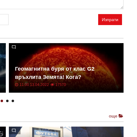
Изпрати
Геомагнитна буря от клас G2
Н
връхлита Земята! Кога?
о
11:00 13.04.2022
17570
още