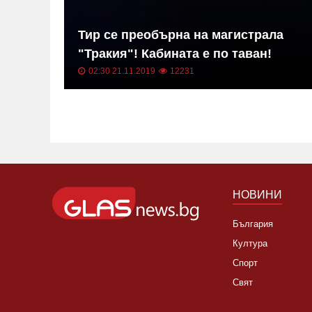
в на
Тир се преобърна на магистрала
"Тракия"! Кабината е по таван!
02:30 21.11.2019
12231
НОВИНИ
България
Култура
Спорт
Свят