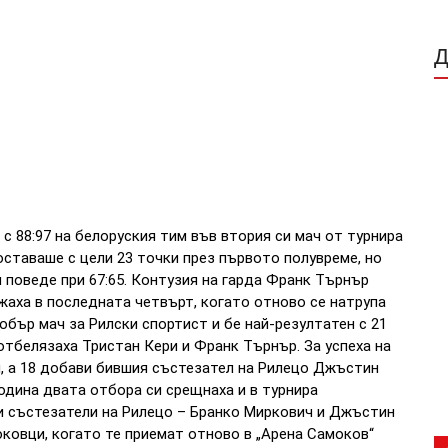
с 88:97 на белоруския тим във втория си мач от турнира
ставаше с цели 23 точки през първото полувреме, но
 поведе при 67:65.
Контузия на гарда Франк Търнър
жаха в последната четвърт, когато отново се натрупа
бър мач за Рилски спортист и бе най-резултатен с 21
 отбелязаха Тристан Кери и Франк Търнър.
За успеха на
и, а 18 добави бившия състезател на Рилецо Джъстин
одина двата отбора си срещнаха и в турнира
и състезатели на Рилецо – Бранко Миркович и Джъстин
оковци, когато те приемат отново в „Арена Самоков“