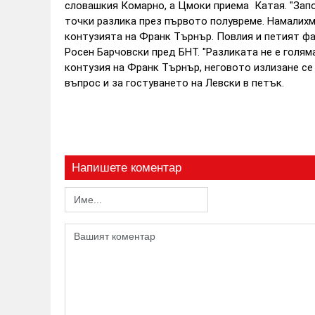
словашкия Комарно, а Цмоки приема Катая.
"Зап
точки разлика през първото полувреме. Намалихме
контузията на Франк Търнър. Повлия и петият фа
Росен Барчовски пред БНТ. "Разликата не е голям
контузия на Франк Търнър, неговото излизане се 
въпрос и за гостуването на Левски в петък.
Напишете коментар