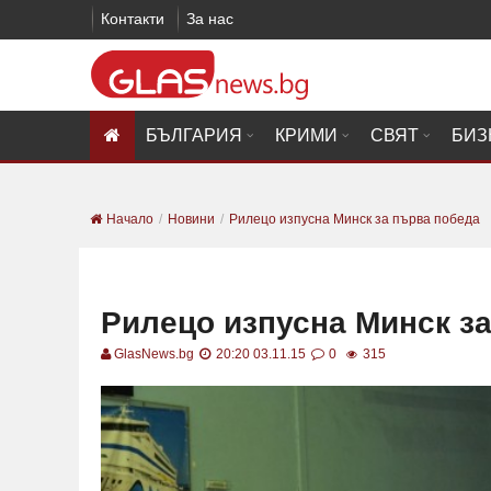
Контакти
За нас
БЪЛГАРИЯ
КРИМИ
СВЯТ
БИЗ
Начало
Новини
Рилецо изпусна Минск за първа победа
Рилецо изпусна Минск з
GlasNews.bg
20:20 03.11.15
0
315