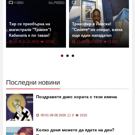
Още новини от: Новини
Тир се преобърна на
Трансфер в Левски!
магистрала "Тракия"!
"Сините" не спират, взеха
Кабината е по таван!
още един нападател
02:30 21.11.2019
12231
13:40 24.07.2019
11153
Последни новини
Поздравете днес хората с тези имена