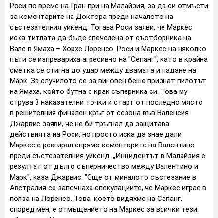
Роси по време на Гран при на Малайзия, за да си отмъсти
за коментарите на Доктора преди началото на
състезателния уикенд. Тогава Роси заяви, че Маркес
иска титлата да бъде спечелена от съотборника на
Вале в Ямаха – Хорхе Лоренсо. Роси и Маркес на няколко
пъти се изпревариха агресивно на "Сепанг", като в крайна
сметка се стигна до удар между двамата и падане на
Марк. За случилото се за виновен беше признат пилотът
на Ямаха, който бутна с крак съперника си. Това му
струва 3 наказателни точки и старт от последно място
в решителния финален кръг от сезона във Валенсия.
Джарвис заяви, че не би тръгнал да защитава
действията на Роси, но просто иска да знае дали
Маркес е реагирал спрямо коментарите на Валентино
преди състезателния уикенд. „Инцидентът в Малайзия е
резултат от дълго съперничество между Валентино и
Марк", каза Джарвис. "Още от миналото състезание в
Австралия се започнаха спекулациите, че Маркес играе в
полза на Лоренсо. Това, което видяхме на Сепанг,
според мен, е отмъщението на Маркес за всички тези