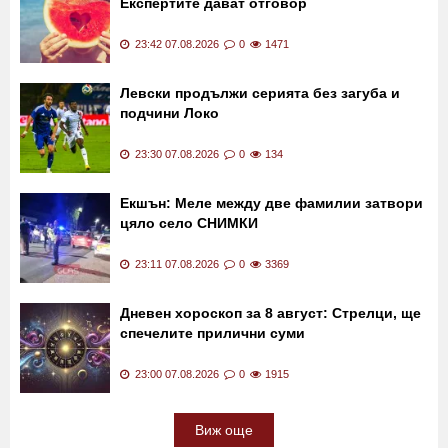
00:01 08.08.2026
0
1015
Колко диня можете да ядете на ден?
Експертите дават отговор
23:42 07.08.2026
0
1471
Левски продължи серията без загуба и
подчини Локо
23:30 07.08.2026
0
134
Екшън: Меле между две фамилии затвори
цяло село СНИМКИ
23:11 07.08.2026
0
3369
Дневен хороскоп за 8 август: Стрелци, ще
спечелите прилични суми