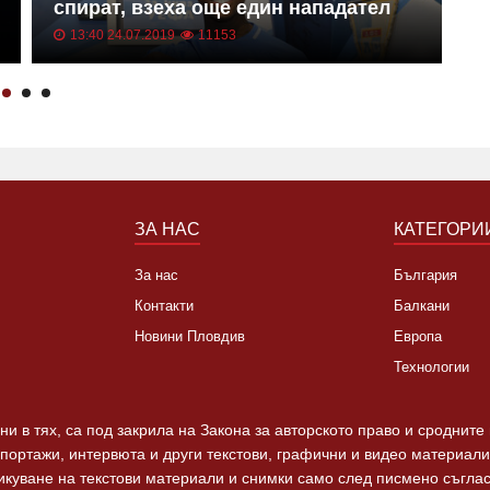
спират, взеха още един нападател
к
13:40 24.07.2019
11153
ЗА НАС
КАТЕГОРИ
За нас
България
Контакти
Балкани
Новини Пловдив
Европа
Технологии
и в тях, са под закрила на Закона за авторското право и сродните
епортажи, интервюта и други текстови, графични и видео материали,
ликуване на текстови материали и снимки само след писмено съгла