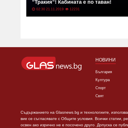
"Тракия"! Кабината е по таван!
02:30 21.11.2019
12231
НОВИНИ
България
Култура
Спорт
Свят
Съдържанието на Glasnews.bg и технологиите, използван
вие се съгласявате с Общите условия. Всички статии, р
освен ако изрично не е посочено друго. Допуска се пуб