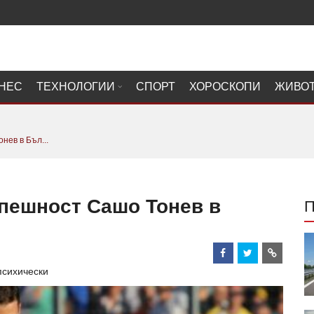
НЕС
ТЕХНОЛОГИИ
СПОРТ
ХОРОСКОПИ
ЖИВО
нев в Бъл...
спешност Сашо Тонев в
психически