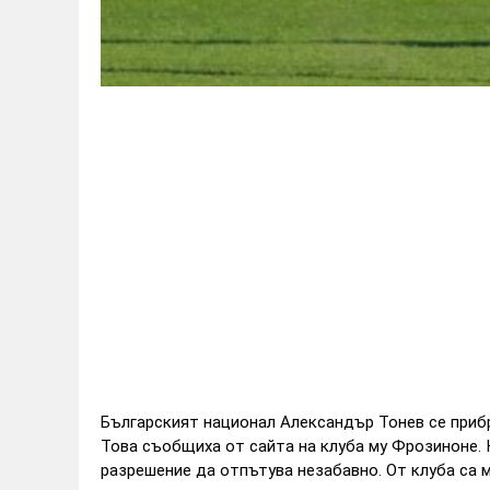
Българският национал Александър Тонев се прибр
Това съобщиха от сайта на клуба му Фрозиноне. К
разрешение да отпътува незабавно. От клуба са м