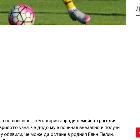
а по спешност в България заради семейна трагедия.
рилото узна, че дядо му е починал внезапно и получи
у обявили, че може да остане в родния Елин Пелин,