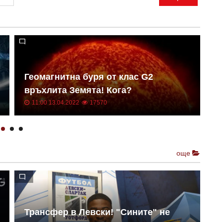
Геомагнитна буря от клас G2
Н
връхлита Земята! Кога?
о
11:00 13.04.2022
17570
още
Трансфер в Левски! "Сините" не
Е