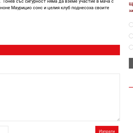
. Тонев със сигурност няма да вземе участие в мача с
Щ
иноне Маурицио сонс и целия клуб поднесоха своите
з
Изпрати