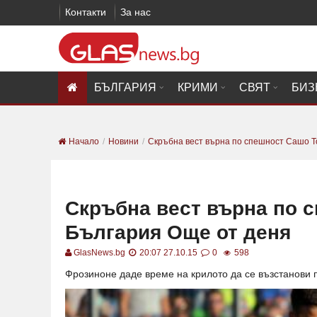
Контакти
За нас
БЪЛГАРИЯ
КРИМИ
СВЯТ
БИЗ
Начало
Новини
Скръбна вест върна по спешност Сашо То
Скръбна вест върна по 
България Още от деня
GlasNews.bg
20:07 27.10.15
0
598
Фрозиноне даде време на крилото да се възстанови 