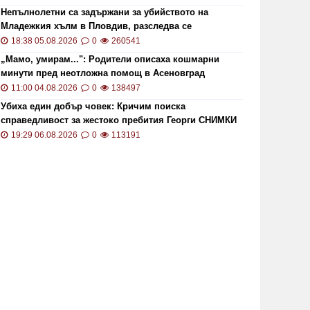
Непълнолетни са задържани за убийството на
Младежкия хълм в Пловдив, разследва се
хомофобски мотив
18:38 05.08.2026
0
260541
„Мамо, умирам...": Родители описаха кошмарни
минути пред неотложна помощ в Асеновград
11:00 04.08.2026
0
138497
ОИ ще проверява за размера на
Цените 
Убиха един добър човек: Кричим поиска
справедливост за жестоко пребития Георги СНИМКИ
безщетенията при безработица
рекордн
и ВИДЕО
19:29 06.08.2026
0
113191
19:15 20.01.2021
7846
13:13 02.0
то кой може да наследи Тотев на
Тир се 