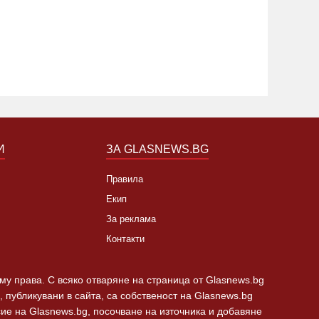
метския пост в Пловдив
"Тракия"
19:24 22.07.2019
6857
02:30 21.1
И
ЗА GLASNEWS.BG
Правила
Екип
За реклама
Контакти
 му права. С всяко отваряне на страница от Glasnews.bg
 публикувани в сайта, са собственост на Glasnews.bg
сие на Glasnews.bg, посочване на източника и добавяне