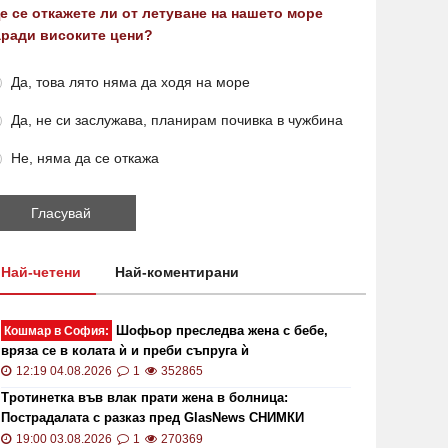
е се откажете ли от летуване на нашето море
аради високите цени?
Да, това лято няма да ходя на море
Да, не си заслужава, планирам почивка в чужбина
Не, няма да се откажа
Най-четени
Най-коментирани
Шофьор преследва жена с бебе,
Кошмар в София:
вряза се в колата ѝ и преби съпруга ѝ
12:19 04.08.2026
1
352865
Тротинетка във влак прати жена в болница:
Пострадалата с разказ пред GlasNews СНИМКИ
19:00 03.08.2026
1
270369