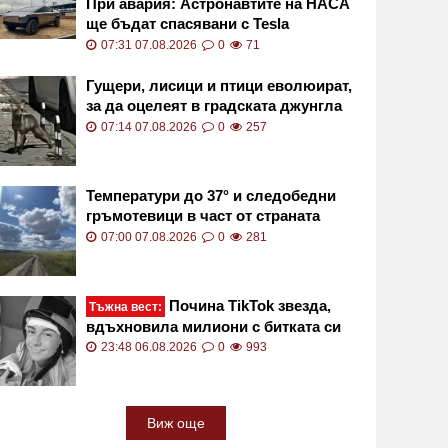
При авария: Астронавтите на НАСА
ще бъдат спасявани с Tesla
Cybertruck
07:31 07.08.2026
0
71
Гущери, лисици и птици еволюират,
за да оцелеят в градската джунгла
07:14 07.08.2026
0
257
Температури до 37° и следобедни
гръмотевици в част от страната
07:00 07.08.2026
0
281
Почина TikTok звезда,
Тъжна вест:
вдъхновила милиони с битката си
срещу рядък рак
23:48 06.08.2026
0
993
Виж още