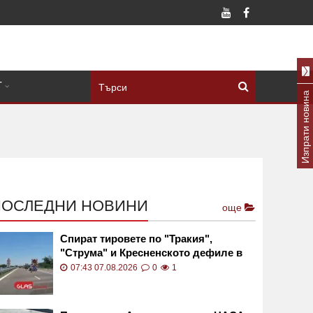
Т
Изпрати новина
ПОСЛЕДНИ НОВИНИ
още
Спират тировете по "Тракия",
"Струма" и Кресненското дефиле в
петък и неделя
07:43 07.08.2026
0
1