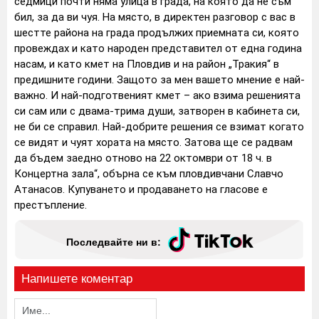
седмици почти няма улица в града, на която да не съм
бил, за да ви чуя. На място, в директен разговор с вас в
шестте района на града продължих приемната си, която
провеждах и като народен представител от една година
насам, и като кмет на Пловдив и на район „Тракия“ в
предишните години. Защото за мен вашето мнение е най-
важно. И най-подготвеният кмет – ако взима решенията
си сам или с двама-трима души, затворен в кабинета си,
не би се справил. Най-добрите решения се взимат когато
се видят и чуят хората на място. Затова ще се радвам
да бъдем заедно отново на 22 октомври от 18 ч. в
Концертна зала“, обърна се към пловдивчани Славчо
Атанасов. Купуването и продаването на гласове е
престъпление.
Последвайте ни в:
Напишете коментар