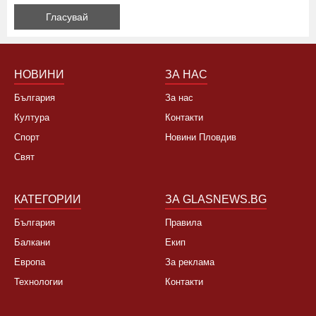
Да, не си заслужава, планирам почивка в чужбина
Не, няма да се откажа
НОВИНИ
ЗА НАС
България
За нас
Култура
Контакти
Спорт
Новини Пловдив
Свят
КАТЕГОРИИ
ЗА GLASNEWS.BG
България
Правила
Балкани
Екип