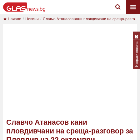
Начало
Новини
Славчо Атанасов кани пловдивчани на среща-разго...
Изпрати новина
Славчо Атанасов кани
пловдивчани на среща-разговор за
Пловдив на 22 октомври