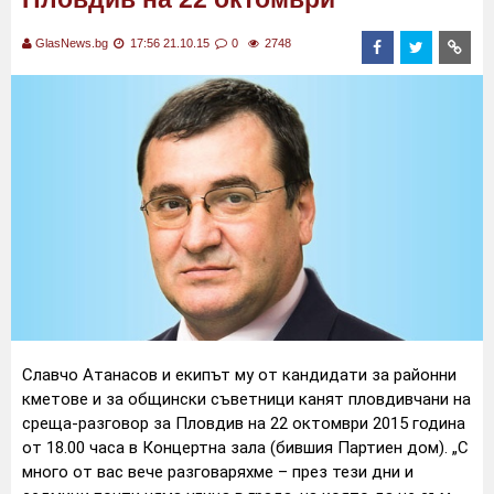
GlasNews.bg
17:56 21.10.15
0
2748
Славчо Атанасов и екипът му от кандидати за районни
кметове и за общински съветници канят пловдивчани на
среща-разговор за Пловдив на 22 октомври 2015 година
от 18.00 часа в Концертна зала (бившия Партиен дом). „С
много от вас вече разговаряхме – през тези дни и