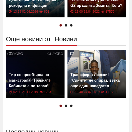
Цените растат: България с
Геомагнитна буря от клас
рекордна инфлация
G2 връхлита Земята! Кога?
13:13 02.06.2026
601
11:00 13.04.2022
17570
Още новини от: Новини
Тир се преобърна на
Трансфер в Левски!
магистрала "Тракия"!
"Сините" не спират, взеха
Кабината е по таван!
още един нападател
02:30 21.11.2019
12231
13:40 24.07.2019
11153