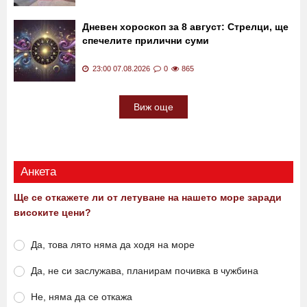
Екшън: Меле между две фамилии затвори
цяло село СНИМКИ
23:11 07.08.2026
0
2281
Дневен хороскоп за 8 август: Стрелци, ще
спечелите прилични суми
23:00 07.08.2026
0
865
Виж още
Анкета
Ще се откажете ли от летуване на нашето море заради
високите цени?
Да, това лято няма да ходя на море