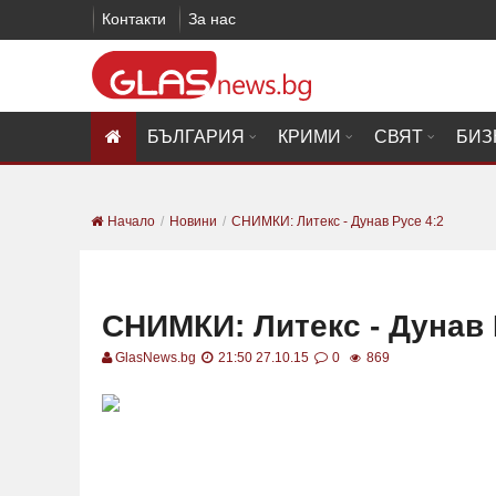
Контакти
За нас
БЪЛГАРИЯ
КРИМИ
СВЯТ
БИЗ
Начало
Новини
СНИМКИ: Литекс - Дунав Русе 4:2
СНИМКИ: Литекс - Дунав 
GlasNews.bg
21:50 27.10.15
0
869