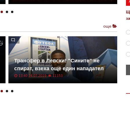
Щ
з
още
Трансфер в Левски! "Сините" не
Е
спират, взеха още един нападател
к
13:40 24.07.2019
11153