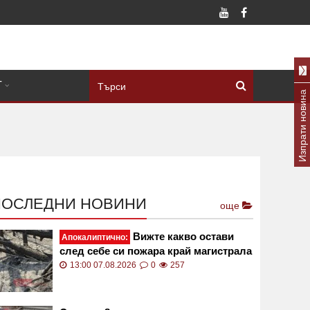
Т
Изпрати новина
ПОСЛЕДНИ НОВИНИ
още
Вижте какво остави
Апокалиптично:
след себе си пожара край магистрала
"Тракия" СНИМКИ
13:00 07.08.2026
0
257