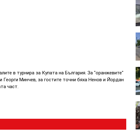
алите в турнира за Купата на България. За "оранжевите"
и Георги Минчев, за гостите точни бяха Ненов и Йордан
та част.