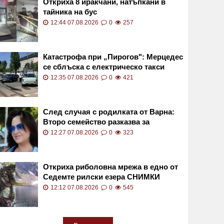
Откриха 8 иракчани, натъпкани в
тайника на бус
12:44 07.08.2026
0
257
Катастрофа при „Пирогов": Мерцедес
се сблъска с електрическо такси
СНИМКИ
12:35 07.08.2026
0
421
След случая с родилката от Варна:
Второ семейство разказва за
бременност с трагичен край
12:27 07.08.2026
0
323
Откриха риболовна мрежа в едно от
Седемте рилски езера СНИМКИ
12:12 07.08.2026
0
545