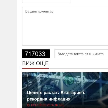
ВИЖ ОЩЕ
 на
Цените растат: България с
ица
рекордна инфлация
13:13 02.06.2026
601