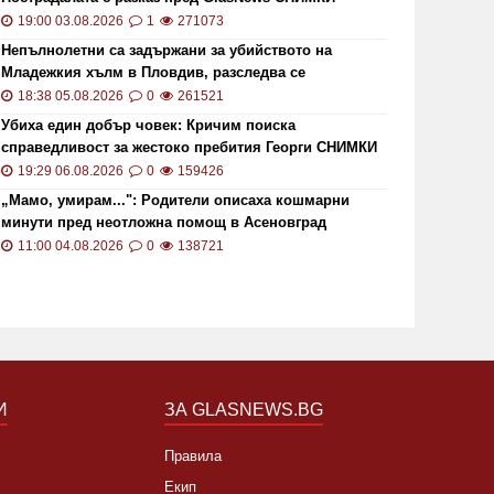
19:00 03.08.2026
1
271073
Непълнолетни са задържани за убийството на
Младежкия хълм в Пловдив, разследва се
хомофобски мотив
18:38 05.08.2026
0
261521
Убиха един добър човек: Кричим поиска
справедливост за жестоко пребития Георги СНИМКИ
и ВИДЕО
19:29 06.08.2026
0
159426
„Мамо, умирам...": Родители описаха кошмарни
минути пред неотложна помощ в Асеновград
11:00 04.08.2026
0
138721
И
ЗА GLASNEWS.BG
Правила
Екип