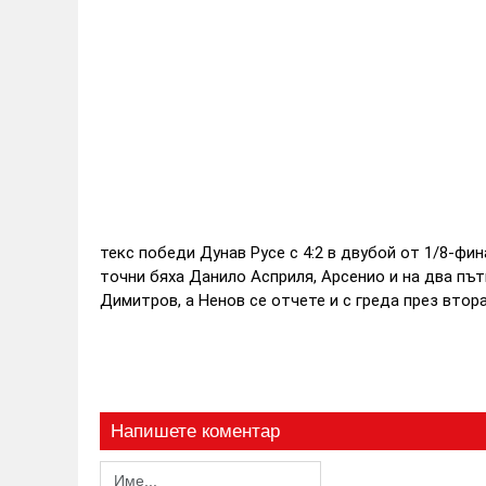
текс победи Дунав Русе с 4:2 в двубой от 1/8-фин
точни бяха Данило Асприля, Арсенио и на два път
Димитров, а Ненов се отчете и с греда през втора
Напишете коментар