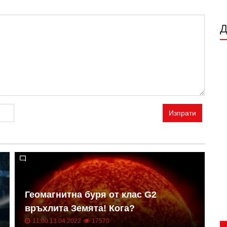
Изпрати
Геомагнитна буря от клас G2
Н
връхлита Земята! Кога?
о
11:00 13.04.2022
17570