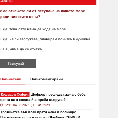
Анкета
е се откажете ли от летуване на нашето море
аради високите цени?
Да, това лято няма да ходя на море
Да, не си заслужава, планирам почивка в чужбина
Не, няма да се откажа
то кой може да наследи Тотев на
Тир се 
метския пост в Пловдив
"Тракия"
19:24 22.07.2019
6857
02:30 21.1
Най-четени
Най-коментирани
Шофьор преследва жена с бебе,
Кошмар в София:
вряза се в колата ѝ и преби съпруга ѝ
12:19 04.08.2026
1
352993
Тротинетка във влак прати жена в болница:
Пострадалата с разказ пред GlasNews СНИМКИ