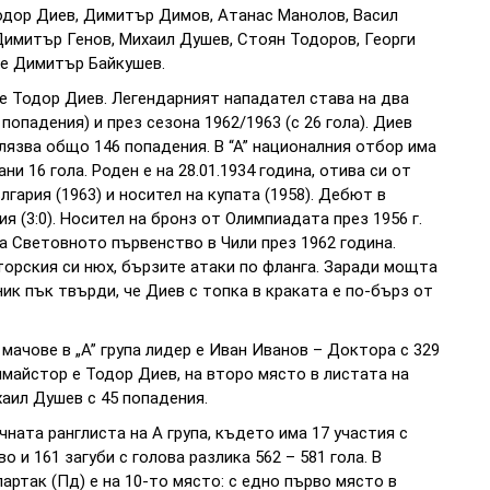
Тодор Диев, Димитър Димов, Атанас Манолов, Васил
Димитър Генов, Михаил Душев, Стоян Тодоров, Георги
 е Димитър Байкушев.
 е Тодор Диев. Легендарният нападател става на два
попадения) и през сезона 1962/1963 (с 26 гола). Диев
елязва общо 146 попадения. В “А” националния отбор има
ни 16 гола. Роден е на 28.01.1934 година, отива си от
лгария (1963) и носител на купата (1958). Дебют в
ия (3:0). Носител на бронз от Олимпиадата през 1956 г.
на Световното първенство в Чили през 1962 година.
торския си нюх, бързите атаки по фланга. Заради мощта
ик пък твърди, че Диев с топка в краката е по-бърз от
 мачове в „А” група лидер е Иван Иванов – Доктора с 329
лмайстор е Тодор Диев, на второ място в листата на
хаил Душев с 45 попадения.
ечната ранглиста на А група, където има 17 участия с
о и 161 загуби с голова разлика 562 – 581 гола. В
ртак (Пд) е на 10-то място: с едно първо място в