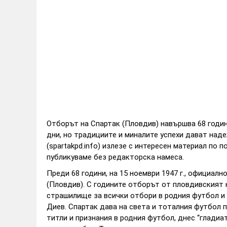
Отборът на Спартак (Пловдив) навършва 68 годин
дни, но традициите и миналите успехи дават над
(spartakpd.info) излезе с интересен материал по 
публикуваме без редакторска намеса.
Преди 68 години, на 15 ноември 1947 г., официал
(Пловдив). С годините отборът от пловдивският 
страшилище за всички отбори в родния футбол и н
Диев. Спартак дава на света и тоталния футбол пр
титли и признания в родния футбол, днес “гладиа