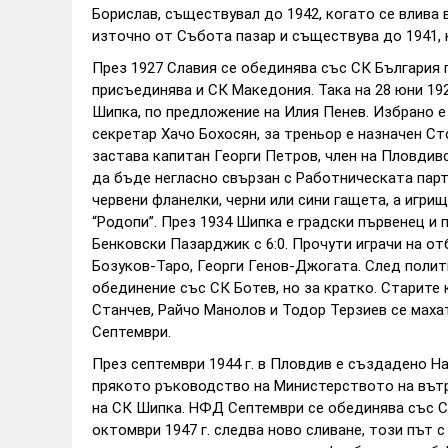
Борислав, съществувал до 1942, когато се влива 
източно от Събота пазар и съществува до 1941, к
През 1927 Славия се обединява със СК България 
присъединява и СК Македония. Така на 28 юни 19
Шипка, по предложение на Илия Пенев. Избрано 
секретар Хачо Бохосян, за треньор е назначен Ст
застава капитан Георги Петров, член на Пловдив
да бъде негласно свързан с Работническата парт
червени фланелки, черни или сини гащета, а игри
“Родопи”. През 1934 Шипка е градски първенец и
Бенковски Пазарджик с 6:0. Прочути играчи на о
Бозуков-Таро, Георги Генов-Джогата. След полит
обединение със СК Ботев, но за кратко. Старите
Станчев, Райчо Манолов и Тодор Терзиев се мах
Септември.
През септември 1944 г. в Пловдив е създадено Н
прякото ръководство на Министерството на вътр
на СК Шипка. НФД Септември се обединява със С
октомври 1947 г. следва ново сливане, този път