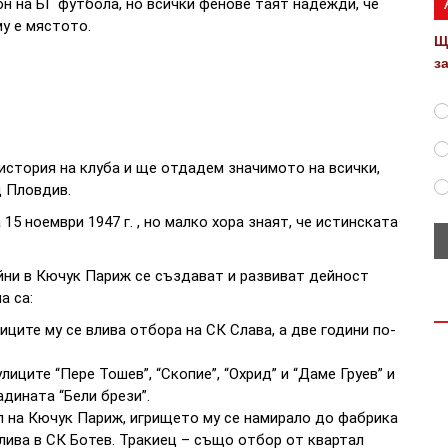
он на БГ футбола, но всички фенове таят надежди, че
му е мястото.
Щ
з
история на клуба и ще отдадем значимото на всички,
д Пловдив.
5 ноември 1947 г. , но малко хора знаят, че истинската
йни в Кючук Париж се създават и развиват дейност
а са:
иците му се влива отбора на СК Слава, а две години по-
иците “Пере Тошев”, “Скопие”, “Охрид” и “Даме Груев” и
адината “Бели брези”.
л на Кючук Париж, игрището му се намирало до фабрика
влива в СК Ботев. Тракиец – също отбор от квартал