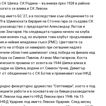
в СК Шипка. СК Родина – възниква през 1928 в района
огато се влива в СК Левски.
под името БС`27, а в последствие към обединението се
29 в Шуменската бирария на Сточна гара се създава СК
е ръководство с председател Александър Лютов и
оян Златарев. На следващата година начело на клуба
ския военен съд, но въпреки това клубът продължавал
ия и нейния младежки съюз (РМС). Цветовете са
щето на отбора се намирало при сегашния надлез
 печели областния шампионат след победа на финала над
тбора са Симеон Павлов, Атанас Мастагарков, Коста
ическите промени от есента на 1944 Шипка влиза в
 кадри на Шипка, водени от Симеон Чучев, Димитър
ат от обединението с СК Ботев и преминават към НФД
ародно физкултурно дружество “Септември”, което е под
ешните работи и в основата му са бивши ръководители
К Левски под името НФД Левски през 1946. На 15
 с НФД Ударник под името Левски-Ударник. След месец