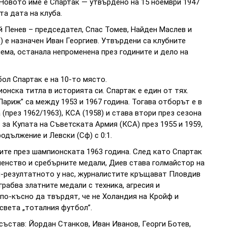
 Новото име е Спартак — утвърдено на 15 ноември 1947
та дата на клуба.
й Пенев – председател, Спас Томев, Найден Маслев и
) е назначен Иван Георгиев. Утвърдени са клубните
лема, останала непроменена през годините и дело на
ол Спартак е на 10-то място.
онска титла в историята си. Спартак е един от тях.
Париж” са между 1953 и 1967 година. Тогава отборът е в
 (през 1962/1963), КСА (1958) и става втори през сезона
 за Купата на Съветската Армия (КСА) през 1955 и 1959,
одължение и Левски (Сф) с 0:1.
ите през шампионската 1963 година. След като Спартак
менство и сребърните медали, Диев става голмайстор на
й-резултатното у нас, журналистите кръщават Пловдив
грабва златните медали с техника, агресия и
 по-късно да твърдят, че не Холандия на Кройф и
 света „тоталния футбол”.
 състав: Йордан Станков, Иван Иванов, Георги Ботев,