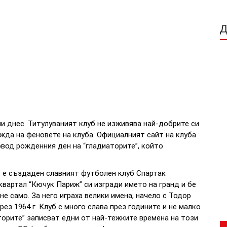
и днес. Титулуваният клуб не изживява най-добрите си
ежда на феновете на клуба. Официалният сайт на клуба
повод рожденния ден на “гладиаторите”, който
но е създаден славният футболен клуб Спартак
квартал “Кючук Париж” си изгради името на гранд и бе
е само. За него играха велики имена, начело с Тодор
ез 1964 г. Клуб с много слава през годините и не малко
торите” записват едни от най-тежките времена на този