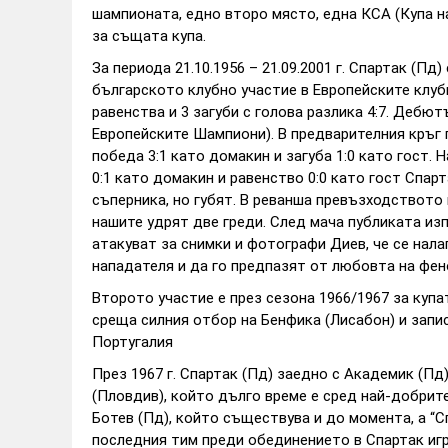
шампионата, едно второ място, една КСА (Купа на
за същата купа.
За периода 21.10.1956 – 21.09.2001 г. Спартак (Пд
българското клубно участие в Европейските клубн
равенства и 3 загуби с голова разлика 4:7. Дебют
Европейските Шампиони). В предварителния кръг
победа 3:1 като домакин и загуба 1:0 като гост. 
0:1 като домакин и равенство 0:0 като гост Спар
съперника, но губят. В реванша превъзходството 
нашите удрят две греди. След мача публиката из
атакуват за снимки и фотографи Диев, че се нал
нападателя и да го предпазят от любовта на фен
Второто участие е през сезона 1966/1967 за купа
среща силния отбор на Бенфика (Лисабон) и записв
Португалия
През 1967 г. Спартак (Пд) заедно с Академик (Пд
(Пловдив), който дълго време е сред най-добрите
Ботев (Пд), който съществува и до момента, а “С
последния тим преди обединението в Спартак игр