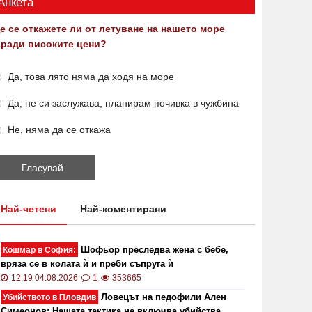
Анкета
е се откажете ли от летуване на нашето море
аради високите цени?
Да, това лято няма да ходя на море
Да, не си заслужава, планирам почивка в чужбина
Не, няма да се откажа
Най-четени
Най-коментирани
Шофьор преследва жена с бебе,
Кошмар в София:
вряза се в колата ѝ и преби съпруга ѝ
12:19 04.08.2026
1
353665
Ловецът на педофили Ален
Убийството в Пловдив
Симеонов: Нашата тактика не включва убийства