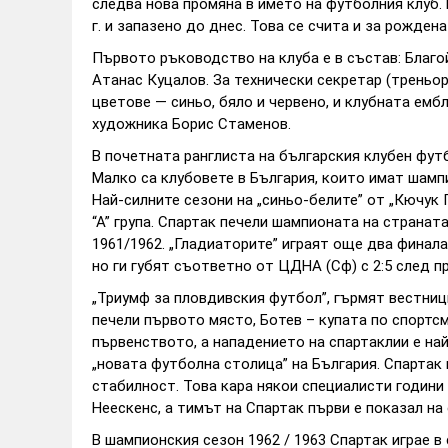
следва нова промяна в името на футболния клуб.
г. и запазено до днес. Това се счита и за рождена
Първото ръководство на клуба е в състав: Благо
Атанас Куцалов. За технически секретар (треньор
цветове — синьо, бяло и червено, и клубната емб
художника Борис Стаменов.
В почетната ранглиста на българския клубен футб
Малко са клубовете в България, които имат шампи
Най-силните сезони на „синьо-белите” от „Кючук 
“А” група. Спартак печели шампионата на страната
1961/1962. „Гладиаторите” играят още два финала
но ги губят съответно от ЦДНА (Сф) с 2:5 след пр
„Триумф за пловдивския футбол”, гърмят вестниц
печели първото място, Ботев – купата по спортс
първенството, а нападението на спартаклии е на
„новата футболна столица” на България. Спартак 
стабилност. Това кара някои специалисти години
Неескенс, а тимът на Спартак първи е показал на
В шампионския сезон 1962 / 1963 Спартак играе в