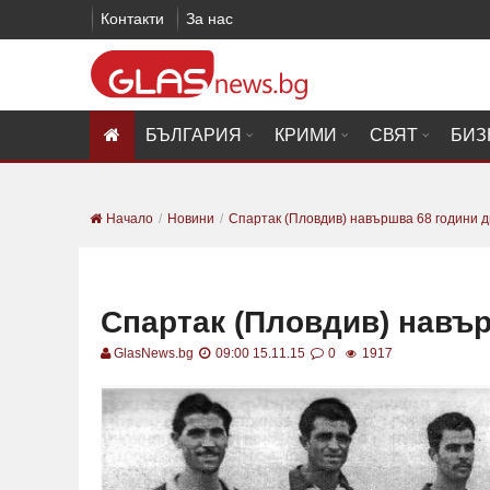
Контакти
За нас
БЪЛГАРИЯ
КРИМИ
СВЯТ
БИЗ
Начало
Новини
Спартак (Пловдив) навършва 68 години 
Спартак (Пловдив) навъ
GlasNews.bg
09:00 15.11.15
0
1917