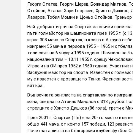
Георги Статев, Георги Шерев, Божидар Митков, 
Стойнов, Атанас Хари Георгиев, Христо Дишков, 
Лазаров, Тобия Момин и Цоньо Стойнов. Треньор
Най-добрият играч на Спартак за всички времена
пъти голмайстор на шампионата през 1955 г. (с 13 
играе 308 мача за Спартак, в които в А група отб
изиграни 55 мача в периода 1955 – 1965 и отбеляза
този свят на 6 януари 1995 година. Шампион на Бъ
националния тим – 13.11.1955 г. срещу Чехословак
Играе и на ОИ през 1952 и 1960 година. Участник 
Заслужил майстор на спорта. Известен с голмайс
му е известен с прозвището Танка. Френски вестн
вятъра.
Във вечната ранглиста на спартаклии по изиграни
мача, следва го Атанас Манолов с 313 двубоя. Го
стрелците е Христо Дишков (86 гола), трети е Ми
През 2001 г. Спартак (Пд) е на 20-то място във в
общо 441 мача, от които 157 победи, 123 равенств
Почетната листа на българския клубен футбол Спа