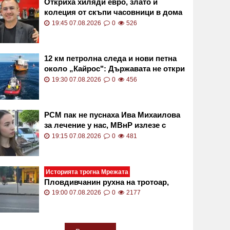
Откриха хиляди евро, злато и
колеция от скъпи часовници в дома
на Владимир Янков, които убийците
19:45 07.08.2026
0
526
му не са пипнали
12 км петролна следа и нови петна
около „Кайрос": Държавата не откри
активен теч СНИМКИ и ВИДЕО
19:30 07.08.2026
0
456
РСМ пак не пуснаха Ива Михаилова
за лечение у нас, МВнР излезе с
остра позиция
19:15 07.08.2026
0
481
Историята трогна Мрежата
Пловдивчанин рухна на тротоар,
получи незаменима помощ
19:00 07.08.2026
0
2177