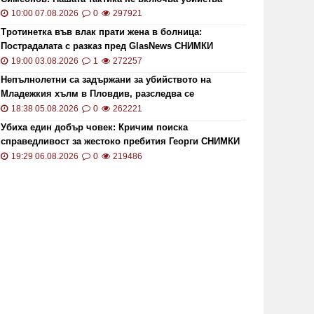
10:00 07.08.2026
0
297921
Тротинетка във влак прати жена в болница:
Пострадалата с разказ пред GlasNews СНИМКИ
19:00 03.08.2026
1
272257
Непълнолетни са задържани за убийството на
Младежкия хълм в Пловдив, разследва се
хомофобски мотив
18:38 05.08.2026
0
262221
Убиха един добър човек: Кричим поиска
справедливост за жестоко пребития Георги СНИМКИ
и ВИДЕО
19:29 06.08.2026
0
219486