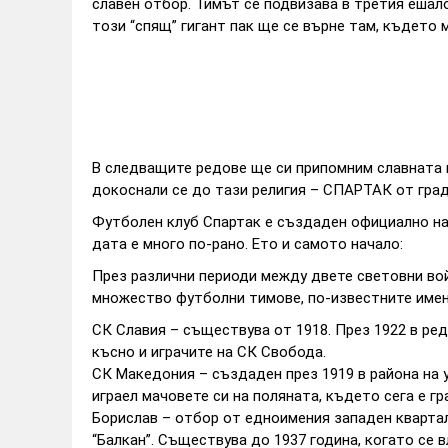
славен отбор. Тимът се подвизава в третия ешал
този “спящ” гигант пак ще се върне там, където 
В следващите редове ще си припомним славната 
докоснали се до тази религия – СПАРТАК от гра
Футболен клуб Спартак е създаден официално на 1
дата е много по-рано. Ето и самото начало:
През различни периоди между двете световни во
множество футболни тимове, по-известните имен
СК Славия – съществува от 1918. През 1922 в ред
късно и играчите на СК Свобода.
СК Македония – създаден през 1919 в района на ул
играел мачовете си на поляната, където сега е гр
Борислав – отбор от едноимения западен кварта
“Балкан”. Съществува до 1937 година, когато се 