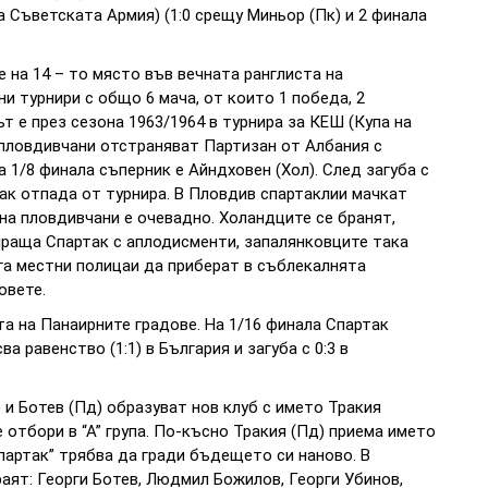
 Съветската Армия) (1:0 срещу Миньор (Пк) и 2 финала
) е на 14 – то място във вечната ранглиста на
и турнири с общо 6 мача, от които 1 победа, 2
ът е през сезона 1963/1964 в турнира за КЕШ (Купа на
 пловдивчани отстраняват Партизан от Албания с
На 1/8 финала съперник е Айндховен (Хол). След загуба с
так отпада от турнира. В Пловдив спартаклии мачкат
на пловдивчани е очевадно. Холандците се бранят,
праща Спартак с аплодисменти, запалянковците така
ага местни полицаи да приберат в съблекалнята
овете.
та на Панаирните градове. На 1/16 финала Спартак
а равенство (1:1) в България и загуба с 0:3 в
) и Ботев (Пд) образуват нов клуб с името Тракия
 отбори в “А” група. По-късно Тракия (Пд) приема името
партак” трябва да гради бъдещето си наново. В
аят: Георги Ботев, Людмил Божилов, Георги Убинов,