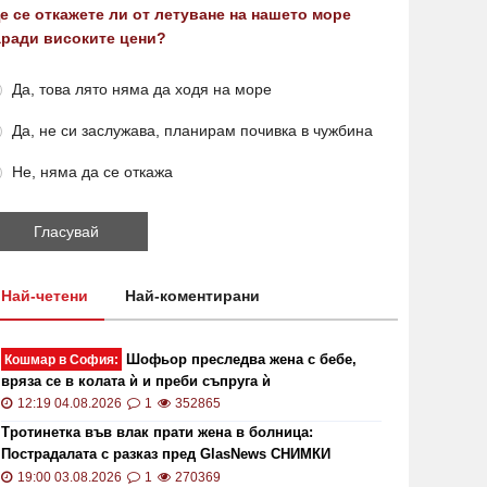
е се откажете ли от летуване на нашето море
аради високите цени?
Да, това лято няма да ходя на море
ОИ ще проверява за размера на
Цените 
Да, не си заслужава, планирам почивка в чужбина
безщетенията при безработица
рекордн
19:15 20.01.2021
7846
13:13 02.0
Не, няма да се откажа
Най-четени
Най-коментирани
Шофьор преследва жена с бебе,
Кошмар в София:
вряза се в колата ѝ и преби съпруга ѝ
12:19 04.08.2026
1
352865
то кой може да наследи Тотев на
Тир се 
Тротинетка във влак прати жена в болница:
метския пост в Пловдив
"Тракия"
Пострадалата с разказ пред GlasNews СНИМКИ
19:24 22.07.2019
6857
02:30 21.1
19:00 03.08.2026
1
270369