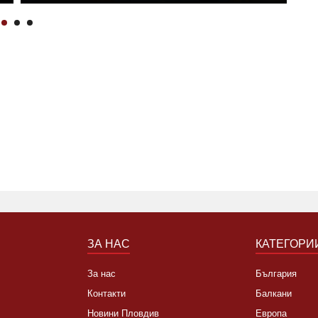
ЗА НАС
КАТЕГОРИ
За нас
България
Контакти
Балкани
Новини Пловдив
Европа