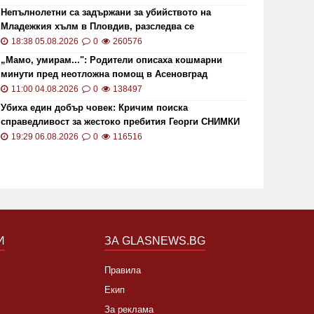
Непълнолетни са задържани за убийството на
Младежкия хълм в Пловдив, разследва се
хомофобски мотив
18:38 05.08.2026
0
260576
„Мамо, умирам...": Родители описаха кошмарни
минути пред неотложна помощ в Асеновград
11:00 04.08.2026
0
138497
Убиха един добър човек: Кричим поиска
справедливост за жестоко пребития Георги СНИМКИ
и ВИДЕО
19:29 06.08.2026
0
116516
И
ЗА GLASNEWS.BG
Правила
Екип
За реклама