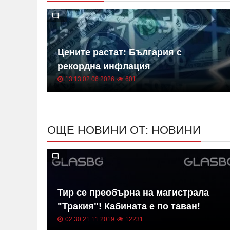
 на
Цените растат: България с
ица
рекордна инфлация
13:13 02.06.2026
601
ОЩЕ НОВИНИ ОТ: НОВИНИ
в на
Тир се преобърна на магистрала
"Тракия"! Кабината е по таван!
02:30 21.11.2019
12231