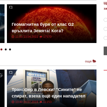
Щ
з
Геомагнитна буря от клас G2
Н
връхлита Земята! Кога?
о
11:00 13.04.2022
17570
още
Трансфер в Левски! "Сините" не
Е
спират, взеха още един нападател
к
13:40 24.07.2019
11153