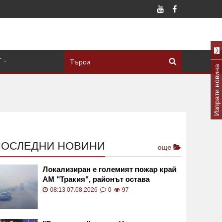
Т
Изпрати новина
ПОСЛЕДНИ НОВИНИ
още
Локализиран е големият пожар край
АМ "Тракия", районът остава
задимен
08:13 07.08.2026
0
97