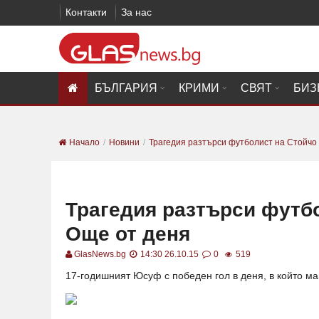
Контакти
За нас
БЪЛГАРИЯ
КРИМИ
СВЯТ
БИЗ
Начало
Новини
Трагедия разтърси футболист на Стойчо 
Трагедия разтърси футб
Още от деня
GlasNews.bg
14:30 26.10.15
0
519
17-годишният Юсуф с победен гол в деня, в който м