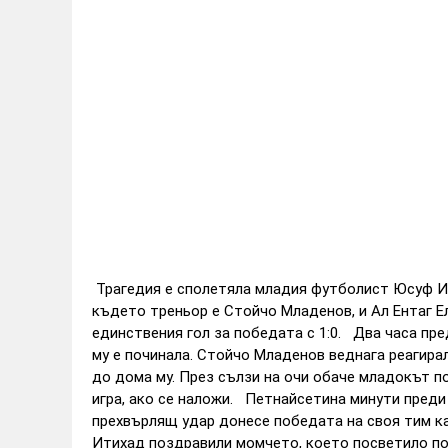
Трагедия е сполетяла младия футболист Юсуф И
където треньор е Стойчо Младенов, и Ал Ентаг Е
единствения гол за победата с 1:0. Два часа пр
му е починала. Стойчо Младенов веднага реагира
до дома му. През сълзи на очи обаче младокът п
игра, ако се наложи. Петнайсетина минути преди
прехвърлящ удар донесе победата на своя тим ка
Итихад поздравили момчето, което посветило по