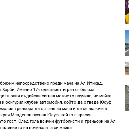
брахим непосредствено преди мача на Ал Итихад,
л Харби. Именно 17-годищният играч отбеляза
еди първия съдийски сигнал момчето научило, че майка
л и осигурил клубен автомобил, който да отведе Юсуф
омолил треньора да остане за мача и да се включи в
 края Младенов пуснал Юсуф, който с красив
то гост. След гола всички футболисти и треньори на Ал
падението на починалата си майка.