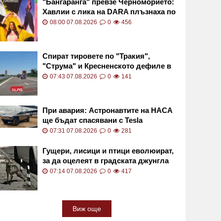
"Бангаранга" превзе Черноморието:
Хавлии с лика на DARA плъзнаха по
сергиите СНИМКА
08:00 07.08.2026
0
456
Спират тировете по "Тракия",
"Струма" и Кресненското дефиле в
петък и неделя
07:43 07.08.2026
0
141
При авария: Астронавтите на НАСА
ще бъдат спасявани с Tesla
Cybertruck
07:31 07.08.2026
0
281
Гущери, лисици и птици еволюират,
за да оцелеят в градската джунгла
07:14 07.08.2026
0
417
Виж още