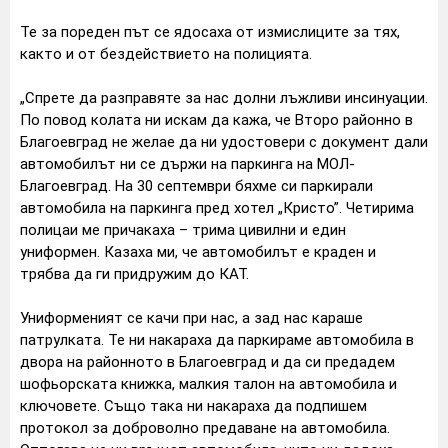
Те за пореден път се ядосаха от измислиците за тях,
както и от бездействието на полицията.
„Спрете да разправяте за нас долни лъжливи инсинуации.
По повод колата ни искам да кажа, че Второ районно в
Благоевград не желае да ни удостовери с документ дали
автомобилът ни се държи на паркинга на МОЛ-
Благоевград. На 30 септември бяхме си паркирали
автомобила на паркинга пред хотел „Кристо”. Четирима
полицаи ме причакаха – трима цивилни и един
униформен. Казаха ми, че автомобилът е краден и
трябва да ги придружим до КАТ.
Униформеният се качи при нас, а зад нас караше
патрулката. Те ни накараха да паркираме автомобила в
двора на районното в Благоевград и да си предадем
шофьорската книжка, малкия талон на автомобила и
ключовете. Също така ни накараха да подпишем
протокол за доброволно предаване на автомобила.