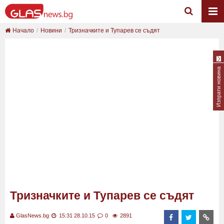
Начало
Новини
Тризначките и Тупарев се съдят
Изпрати новина
Тризначките и Тупарев се съдят
GlasNews.bg
15:31 28.10.15
0
2891