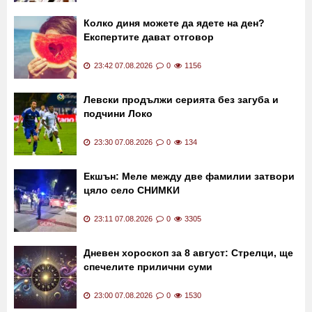
Колко диня можете да ядете на ден?
Експертите дават отговор
23:42 07.08.2026
0
1156
Левски продължи серията без загуба и
подчини Локо
23:30 07.08.2026
0
134
Екшън: Меле между две фамилии затвори
цяло село СНИМКИ
23:11 07.08.2026
0
3305
Дневен хороскоп за 8 август: Стрелци, ще
спечелите прилични суми
23:00 07.08.2026
0
1530