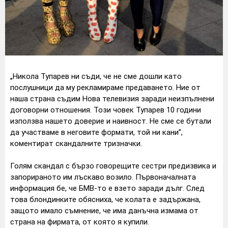
„Никола Тупарев ни съди, че не сме дошли като
послушници да му рекламираме предаването. Ние от
наша страна съдим Нова телевизия заради неизпълнени
договорни отношения. Този човек Тупарев 10 години
използва нашето доверие и наивност. Не сме се бутали
да участваме в неговите формати, той ни кани”,
коментират скандалните тризначки.
Голям скандал с бързо говорещите сестри предизвика и
запорираното им лъскаво возило. Първоначалната
информация бе, че БМВ-то е взето заради дълг. След
това блондинките обясниха, че колата е задържана,
защото имало съмнение, че има данъчна измама от
страна на фирмата, от която я купили.