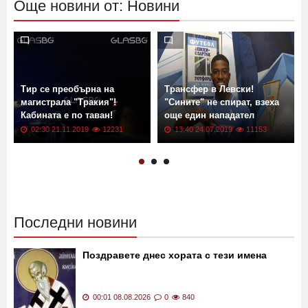
Още новини от: Новини
Тир се преобърна на
Трансфер в Левски!
магистрала "Тракия"!
"Сините" не спират, взеха
Кабината е по таван!
още един нападател
02:30 21.11.2019
12231
13:40 24.07.2019
11153
Последни новини
Поздравете днес хората с тези имена
00:01 08.08.2026
0
840