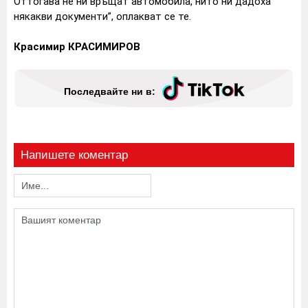
Оттогава не ни връщат автомобила, нито ни дадоха
някакви документи”, оплакват се те.
Красимир КРАСИМИРОВ
Последвайте ни в:
Напишете коментар