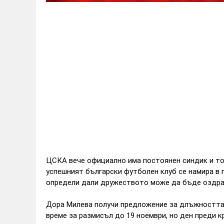
ЦСКА вече официално има постоянен синдик и тов
успешният български футболен клуб се намира в 
определи дали дружеството може да бъде оздра
Дора Милева получи предложение за длъжността 
време за размисъл до 19 ноември, но ден преди к