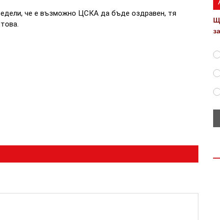
едели, че е възможно ЦСКА да бъде оздравен, тя
Щ
 това.
з