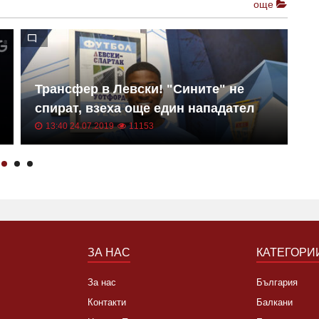
още
Трансфер в Левски! "Сините" не
Е
спират, взеха още един нападател
к
13:40 24.07.2019
11153
ЗА НАС
КАТЕГОРИ
За нас
България
Контакти
Балкани