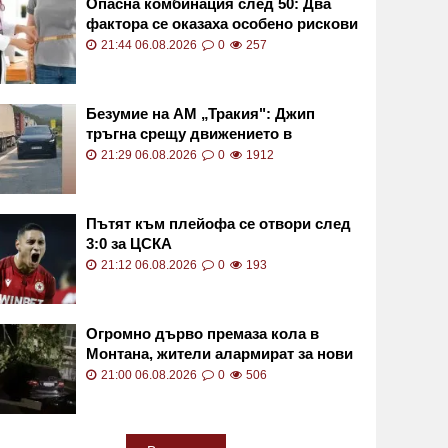
Опасна комбинация след 50: Два
фактора се оказаха особено рискови
21:44 06.08.2026
0
257
Безумие на АМ „Тракия": Джип
тръгна срещу движението в
аварийната лента ВИДЕО
21:29 06.08.2026
0
1912
Пътят към плейофа се отвори след
3:0 за ЦСКА
21:12 06.08.2026
0
193
Огромно дърво премаза кола в
Монтана, жители алармират за нови
опасни гиганти
21:00 06.08.2026
0
506