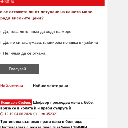
Анкета
е се откажете ли от летуване на нашето море
аради високите цени?
Да, това лято няма да ходя на море
Да, не си заслужава, планирам почивка в чужбина
Не, няма да се откажа
Най-четени
Най-коментирани
Шофьор преследва жена с бебе,
Кошмар в София:
вряза се в колата ѝ и преби съпруга ѝ
12:19 04.08.2026
1
352321
Тротинетка във влак прати жена в болница:
Пострадалата с разказ пред GlasNews СНИМКИ