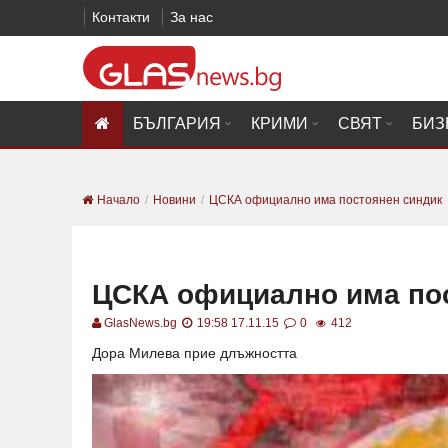
Контакти
За нас
БЪЛГАРИЯ
КРИМИ
СВЯТ
БИЗ
Начало
Новини
ЦСКА официално има постоянен синдик
ЦСКА официално има по
GlasNews.bg
19:58 17.11.15
0
412
Дора Милева прие длъжността