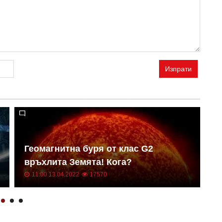
Изпрати
Геомагнитна буря от клас G2
Н
връхлита Земята! Кога?
о
11:00 13.04.2022
17570