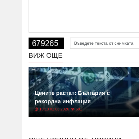
ВИЖ ОЩЕ
 на
Цените растат: България с
ица
рекордна инфлация
13:13 02.06.2026
601