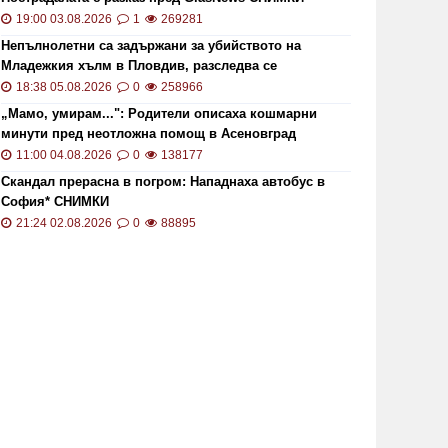
19:00 03.08.2026
1
269281
Непълнолетни са задържани за убийството на
Младежкия хълм в Пловдив, разследва се
хомофобски мотив
18:38 05.08.2026
0
258966
„Мамо, умирам...": Родители описаха кошмарни
минути пред неотложна помощ в Асеновград
11:00 04.08.2026
0
138177
Скандал прерасна в погром: Нападнаха автобус в
София* СНИМКИ
21:24 02.08.2026
0
88895
ОИ ще проверява за размера на
Цените 
безщетенията при безработица
рекордн
19:15 20.01.2021
7840
13:13 02.0