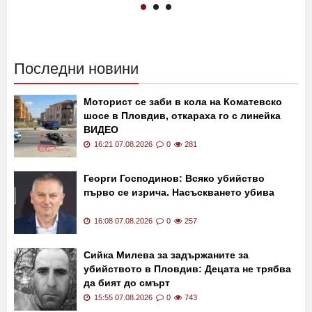
магистрала "Тракия"!
"Сините" не спират, взеха
Кабината е по таван!
още един нападател
02:30 21.11.2019
12231
13:40 24.07.2019
11153
Последни новини
Моторист се заби в кола на Коматевско
шосе в Пловдив, откараха го с линейка
ВИДЕО
16:21 07.08.2026
0
281
Георги Господинов: Всяко убийство
първо се изрича. Насъскването убива
16:08 07.08.2026
0
257