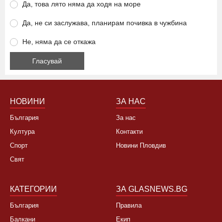
Ще се откажете ли от летуване на нашето море заради
високите цени?
Да, това лято няма да ходя на море
Да, не си заслужава, планирам почивка в чужбина
Не, няма да се откажа
НОВИНИ
ЗА НАС
България
За нас
Култура
Контакти
Спорт
Новини Пловдив
Свят