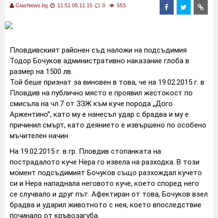
GlasNews.bg
11:51 05.11.15
0
553
Пловдивският районен съд наложи на подсъдимия
Тодор Бочуков административно наказание глоба в
размер на 1500 лв.
Той беше признат за виновен в това, че на 19.02.2015 г. в
Пловдив на публично място е проявил жестокост по
смисъла на чл.7 от ЗЗЖ към куче порода „Дого
Аржентино”, като му е нанесъл удар с брадва и му е
причинил смърт, като деянието е извършено по особено
мъчителен начин.
На 19.02.2015 г. в гр. Пловдив стопанката на
пострадалото куче Нера го извела на разходка. В този
момент подсъдимият Бочуков също разхождал кучето
си и Нера нападнала неговото куче, което според него
се случвало и друг път. Афектиран от това, Бочуков взел
брадва и ударил животното с нея, което впоследствие
починало от кръвозагуба.