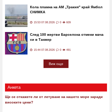
Сийка Милева за задържаните за
убийството в Пловдив: Децата не трябва
да бият до смърт
15:55 07.08.2026
0
743
Кола пламна на АМ „Тракия" край Ямбол
СНИМКА
15:53 07.08.2026
0
609
След 100 жертви Барселона отмени мача
си в Танжер
15:44 07.08.2026
0
491
Виж още
Анкета