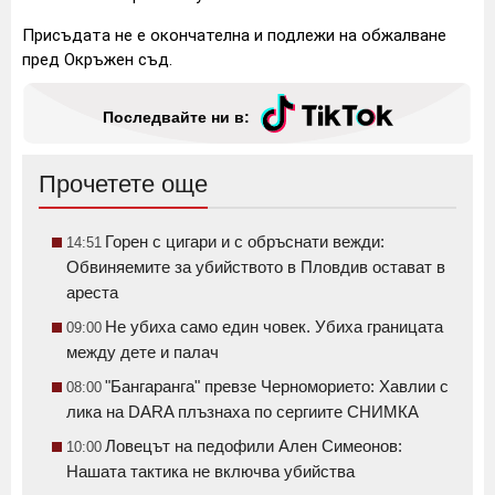
Присъдата не е окончателна и подлежи на обжалване
пред Окръжен съд.
Последвайте ни в:
Прочетете още
Горен с цигари и с обръснати вежди:
14:51
Обвиняемите за убийството в Пловдив остават в
ареста
Не убиха само един човек. Убиха границата
09:00
между дете и палач
"Бангаранга" превзе Черноморието: Хавлии с
08:00
лика на DARA плъзнаха по сергиите СНИМКА
Ловецът на педофили Ален Симеонов:
10:00
Нашата тактика не включва убийства