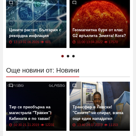
Виж още
Цените растат: България с
Геомагнитна буря от клас
рекордна инфлация
G2 връхлита Земята! Кога?
13:13 02.06.2026
601
11:00 13.04.2022
17570
Още новини от: Новини
Тир се преобърна на
Трансфер в Левски!