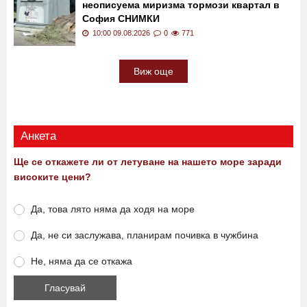
изключваме
10:15 09.08.2026
0
449
След камионите за смет: Гъста течност с
неописуема миризма тормози квартал в
София СНИМКИ
10:00 09.08.2026
0
771
Виж още
Анкета
Ще се откажете ли от летуване на нашето море заради
високите цени?
Да, това лято няма да ходя на море
Да, не си заслужава, планирам почивка в чужбина