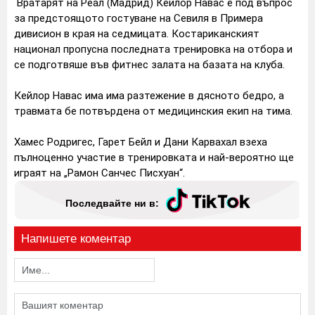
Вратарят на Реал (Мадрид) Кейлор Навас е под въпрос
за предстоящото гостуване на Севиля в Примера
дивисион в края на седмицата. Костариканският
национал пропусна последната тренировка на отбора и
се подготвяше във фитнес залата на базата на клуба.
Кейлор Навас има има разтежение в дясното бедро, а
травмата бе потвърдена от медицинския екип на тима.
Хамес Родригес, Гарет Бейл и Дани Карвахал взеха
пълноценно участие в тренировката и най-вероятно ще
играят на „Рамон Санчес Писхуан“.
Последвайте ни в:
Напишете коментар