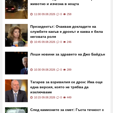
Последни новини
120 км/ч между блоковете: Кола прегази
животно и изчезна в нощта
11:00 09.08.2026
0
258
Президентът: Очаквам докладите на
службите какъв е дронът и каква е била
неговата роля
10:45 09.08.2026
0
246
Лоши новини за здравето на Джо Байдън
10:30 09.08.2026
0
289
Тагарев за взривилия се дрон: Има още
една версия, която не трябва да