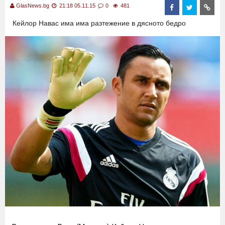
GlasNews.bg
21:18 05.11.15
0
481
Кейлор Навас има има разтежение в дясното бедро