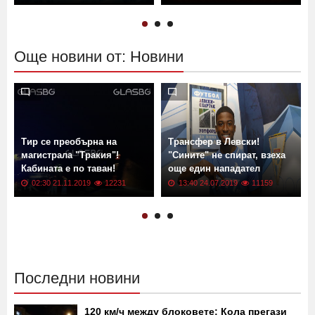
рекордна инфлация
G2 връхлита Земята! Кога?
13:13 02.06.2026
601
11:00 13.04.2022
17570
Още новини от: Новини
Тир се преобърна на
Трансфер в Левски!
магистрала "Тракия"!
"Сините" не спират, взеха
Кабината е по таван!
още един нападател
02:30 21.11.2019
12231
13:40 24.07.2019
11159