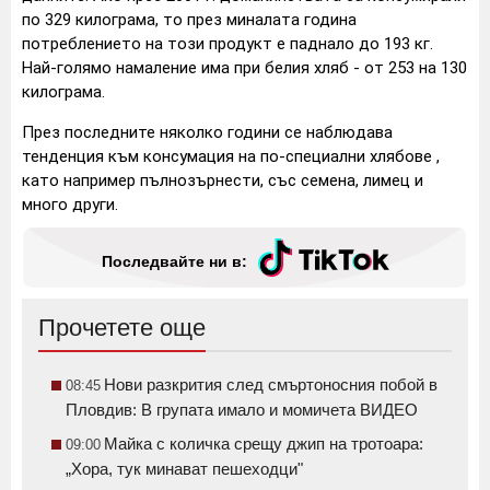
по 329 килограма, то през миналата година
потреблението на този продукт е паднало до 193 кг.
Най-голямо намаление има при белия хляб - от 253 на 130
килограма.
През последните няколко години се наблюдава
тенденция към консумация на по-специални хлябове ,
като например пълнозърнести, със семена, лимец и
много други.
Последвайте ни в:
Прочетете още
Нови разкрития след смъртоносния побой в
08:45
Пловдив: В групата имало и момичета ВИДЕО
Майка с количка срещу джип на тротоара:
09:00
„Хора, тук минават пешеходци"