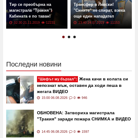
Тир се преобърна на
Трансфер в Левски!
магистрала "Тракия"!
"Сините" не спират, взеха
Кабината е по таван!
още един нападател
02:30 21.11.2019
12231
13:40 24.07.2019
11153
Последни новини
Жена качи в колата си
"Шефът му бързал":
непознат мъж, оставен да ходи пеша в
жегата ВИДЕО
15:00 06.08.2026
0
946