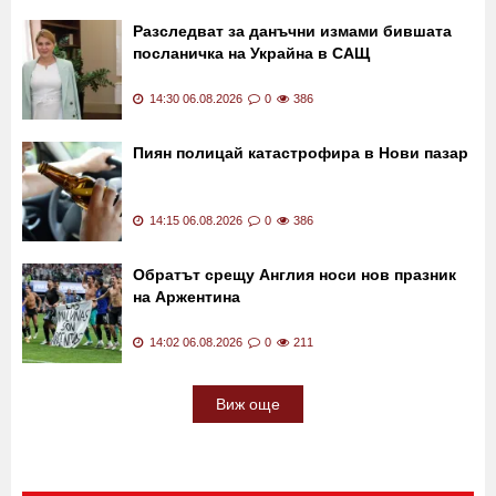
ОБНОВЕНА: Затвориха магистрала
"Тракия" заради пожара СНИМКА и ВИДЕО
14:45 06.08.2026
0
1597
Разследват за данъчни измами бившата
посланичка на Украйна в САЩ
14:30 06.08.2026
0
386
Пиян полицай катастрофира в Нови пазар
14:15 06.08.2026
0
386
Обратът срещу Англия носи нов празник
на Аржентина
14:02 06.08.2026
0
211