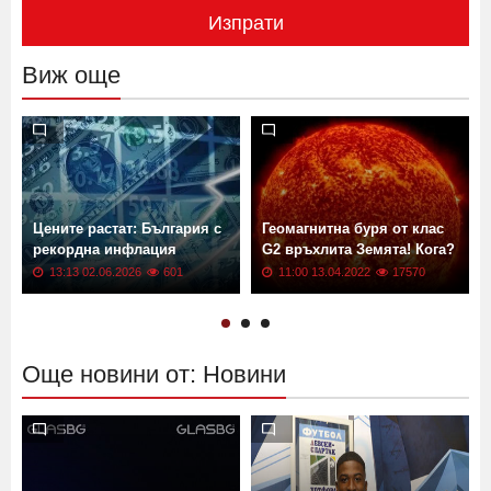
Изпрати
Виж още
Цените растат: България с
Геомагнитна буря от клас
рекордна инфлация
G2 връхлита Земята! Кога?
13:13 02.06.2026
601
11:00 13.04.2022
17570
Още новини от: Новини