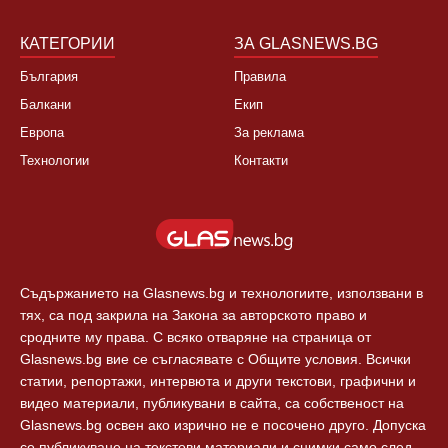
Култура
Контакти
Спорт
Новини Пловдив
Свят
КАТЕГОРИИ
ЗА GLASNEWS.BG
България
Правила
Балкани
Екип
Европа
За реклама
Технологии
Контакти
Съдържанието на Glasnews.bg и технологиите, използвани в
тях, са под закрила на Закона за авторското право и
сродните му права. С всяко отваряне на страница от
Glasnews.bg вие се съгласявате с Общите условия. Всички