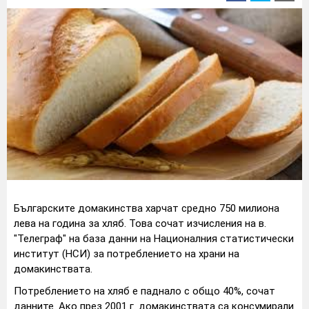
Българските домакинства харчат средно 750 милиона
лева на година за хляб. Това сочат изчисления на в.
"Телеграф" на база данни на Националния статистически
институт (НСИ) за потреблението на храни на
домакинствата.
Потреблението на хляб е паднало с общо 40%, сочат
данните. Ако през 2001 г. домакинствата са консумирали