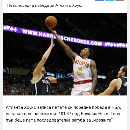
Пета поредна победа за Атланта Хоукс
Атланта Хоукс записа петата си поредна победа в НБА,
след като се наложи със 101:87 над Бруклин Нетс. Това
пък беше пета последователна загуба за „мрежите“.