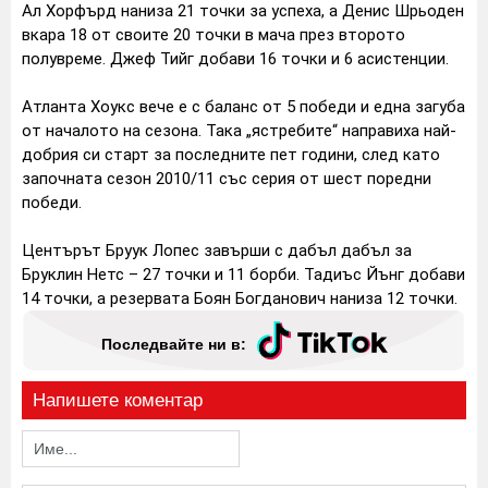
Ал Хорфърд наниза 21 точки за успеха, а Денис Шрьоден
вкара 18 от своите 20 точки в мача през второто
полувреме. Джеф Тийг добави 16 точки и 6 асистенции.
Атланта Хоукс вече е с баланс от 5 победи и една загуба
от началото на сезона. Така „ястребите“ направиха най-
добрия си старт за последните пет години, след като
започната сезон 2010/11 със серия от шест поредни
победи.
Центърът Бруук Лопес завърши с дабъл дабъл за
Бруклин Нетс – 27 точки и 11 борби. Тадиъс Йънг добави
14 точки, а резервата Боян Богданович наниза 12 точки.
Последвайте ни в:
Напишете коментар