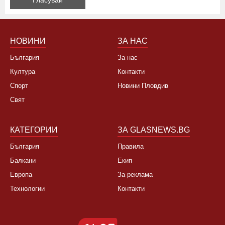
Да, не си заслужава, планирам почивка в чужбина
Не, няма да се откажа
НОВИНИ
ЗА НАС
България
За нас
Култура
Контакти
Спорт
Новини Пловдив
Свят
КАТЕГОРИИ
ЗА GLASNEWS.BG
България
Правила
Балкани
Екип
Европа
За реклама