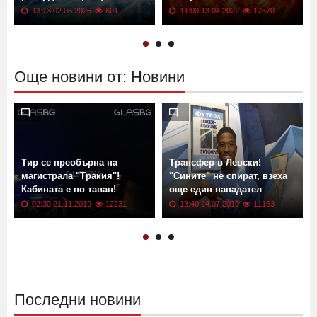
Цените растат: България с
Геомагнитна буря от клас
рекордна инфлация
G2 връхлита Земята! Кога?
13:13 02.06.2026
601
11:00 13.04.2022
17570
Още новини от: Новини
Тир се преобърна на
Трансфер в Левски!
магистрала "Тракия"!
"Сините" не спират, взеха
Кабината е по таван!
още един нападател
02:30 21.11.2019
12231
13:40 24.07.2019
11153