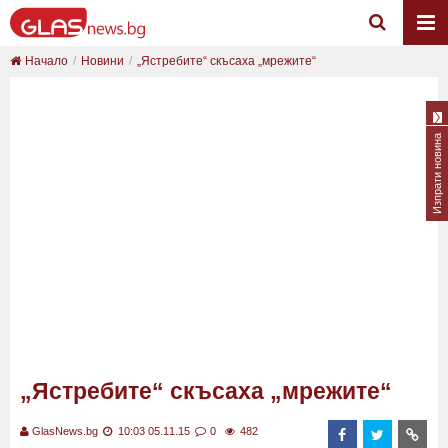
Начало
Новини
„Ястребите“ скъсаха „мрежите“
Изпрати новина
„Ястребите“ скъсаха „мрежите“
GlasNews.bg
10:03 05.11.15
0
482