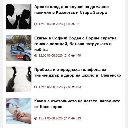
Последни новини
Арести след два случая на домашно
насилие в Казанлък и Стара Загора
12:15 06.08.2026
0
97
Екшън в София! Водач с Порше спретна
гонка с полицай, блъсна патрулката и
избяга
12:00 06.08.2026
0
449
Пребиха и откраднаха телефона на
тийнейджър в двор на школо в Плевенско
11:45 06.08.2026
0
193
Какво е състоянието на детето, нападнато