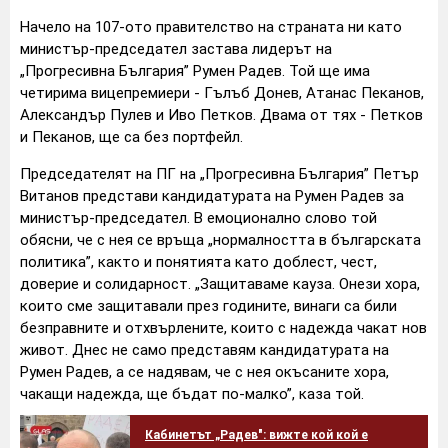
Начело на 107-ото правителство на страната ни като
министър-председател застава лидерът на
„Прогресивна България” Румен Радев. Той ще има
четирима вицепремиери - Гълъб Донев, Атанас Пеканов,
Александър Пулев и Иво Петков. Двама от тях - Петков
и Пеканов, ще са без портфейл.
Председателят на ПГ на „Прогресивна България” Петър
Витанов представи кандидатурата на Румен Радев за
министър-председател. В емоционално слово той
обясни, че с нея се връща „нормалността в българската
политика”, както и понятията като доблест, чест,
доверие и солидарност. „Защитаваме кауза. Онези хора,
които сме защитавали през годините, винаги са били
безправните и отхвърлените, които с надежда чакат нов
живот. Днес не само представям кандидатурата на
Румен Радев, а се надявам, че с нея окъсаните хора,
чакащи надежда, ще бъдат по-малко”, каза той.
Кабинетът „Радев": вижте кой кой е