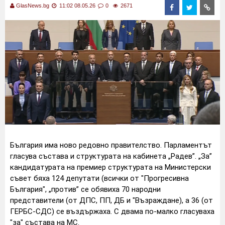
GlasNews.bg
11:02 08.05.26
0
2671
България има ново редовно правителство. Парламентът
гласува състава и структурата на кабинета „Радев”. „За”
кандидатурата на премиер структурата на Министерски
съвет бяха 124 депутати (всички от "Прогресивна
България", „против” се обявиха 70 народни
представители (от ДПС, ПП, ДБ и "Възраждане), а 36 (от
ГЕРБС-СДС) се въздържаха. С двама по-малко гласуваха
"за" състава на МС.