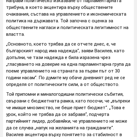
направи политическо изказване от парламентарната
трибуна, в което акцентира върху обществените
очаквания, състава на управлението и икономическата
политика на държавата. Той започна с оценка за
обществените нагласи и политическата легитимност на
властта.
„Основното, което трябва да се отчете днес, е, че
българският народ има надежда“, заяви Василев, като
допълни, че тази надежда е била изразена чрез
„гласуването на доверие на една парламентарна група да
поеме управлението на страната за първи път от 30
години насам“. По думите му обаче дневният ред не се
определя от политическите сили, а от обществото.
Той припомни и миналогодишни политически събития,
свързани с бюджетната рамка, като посочи, че „въпреки
че имаше мнозинство, не беше приет бюджет“. „Това е
урок, който не трябва да се забравя“, подчерта
партийният лидер, добавяйки, че управлението не може
да се случва „напук на желанията на гражданите“.
Василев акцентира върху понятието за стабилност в