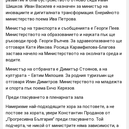
развитие и благоустройството отново сяда Иван
Шишков. Иван Василев е назначен за министър на
иновациите и дигиталната трансформация. Енерийното
министерство поема Ива Петрова.
Министър на транспорта и съобщенията е Георги Пеев.
Министерството на образованието и науката пък ще
ръководи проф. Георги Вълчев. За здравеопазването ще
отговаря Катя Ивкова. Росица Карамфилова-Благова
застава начело на Министерството на околната среда и
водите.
Министър на отбраната е Димитър Стоянов, а на
културата – Евтим Милошев. За родния туризъмн ще
отговаря Илин Димитров. Министерството на младежта
и спорта пък поема Енчо Керязов.
Преди гласуването в пленарната зала
Намерихме най-подходящите хора за постовете, а не
постове за хората, увери Константин Проданов от
„Прогресивна България” преди гласуването. Той
подчерта, че никой от министрите няма зависимости, а