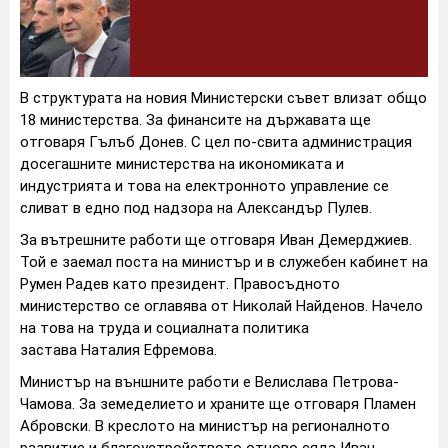
В структурата на новия Министерски съвет влизат общо
18 министерства. За финансите на държавата ще
отговаря Гълъб Донев. С цел по-свита администрация
досегашните министерства на икономиката и
индустрията и това на електронното управление се
сливат в едно под надзора на Александър Пулев.
За вътрешните работи ще отговаря Иван Демерджиев.
Той е заемал поста на министър и в служебен кабинет на
Румен Радев като президент. Правосъдното
министерство се оглавява от Николай Найденов. Начело
на това на труда и социалната политика
застава Наталия Ефремова.
Министър на външните работи е Велислава Петрова-
Чамова. За земеделието и храните ще отговаря Пламен
Абровски. В креслото на министър на регионалното