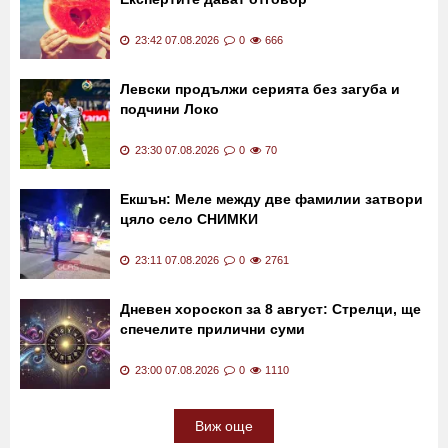
23:42 07.08.2026
0
666
Левски продължи серията без загуба и
подчини Локо
23:30 07.08.2026
0
70
Екшън: Меле между две фамилии затвори
цяло село СНИМКИ
23:11 07.08.2026
0
2761
Дневен хороскоп за 8 август: Стрелци, ще
спечелите прилични суми
23:00 07.08.2026
0
1110
Виж още