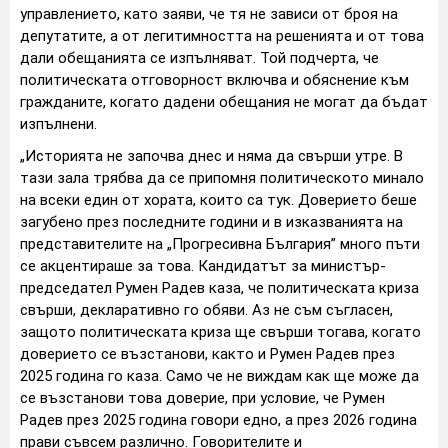
управлението, като заяви, че тя не зависи от броя на
депутатите, а от легитимността на решенията и от това
дали обещанията се изпълняват. Той подчерта, че
политическата отговорност включва и обяснение към
гражданите, когато дадени обещания не могат да бъдат
изпълнени.
„Историята не започва днес и няма да свърши утре. В
тази зала трябва да се припомня политическото минало
на всеки един от хората, които са тук. Доверието беше
загубено през последните години и в изказванията на
представителите на „Прогресивна България” много пъти
се акцентираше за това. Кандидатът за министър-
председател Румен Радев каза, че политическата криза
свърши, декларативно го обяви. Аз не съм съгласен,
защото политическата криза ще свърши тогава, когато
доверието се възстанови, както и Румен Радев през
2025 година го каза. Само че не виждам как ще може да
се възстанови това доверие, при условие, че Румен
Радев през 2025 година говори едно, а през 2026 година
прави съвсем различно. Говорителите и