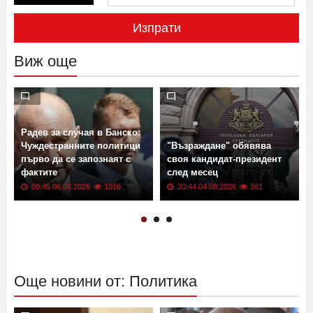
Изпрати
Виж още
Радев за случая в Банско:
Чуждестранните политици
"Възраждане" обявява
първо да се запознаят с
своя кандидат-президент
фактите
след месец
09:45 06.08.2026
1016
20:44 04.08.2026
361
Още новини от: Политика