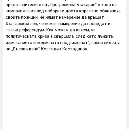
представителите на „Прогресивна България” в хода на
кампанията и след изборите доста коректно обявяваха
своите позиции, че нямат намерение да връщат
българския лев, че нямат намерение да проведат и
такъв референдум. Как можем да кажем, че
политическата криза е свършила, след като лъжите,
измятанията и подмяната продължават”, заяви лидерът
на „Възраждане” Костадин Костадинов.