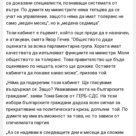
са доказани специалисти, познаващи системата от
вътре. По думите му министрите няма тепърва да се
учат на управление, защото няма да имат толеранс не
само „меден месец”, но и „медена седмица”.
Този кабинет е първият, който още преди да е назначен,
е атакуван, смята Явор Гечев. "Обществото даде
оценката за всяка парламентарна група. Хората имат
качествата да изпълняват функциите на министри. Моля
обществото за толеранс. Това правителство ще бъде
оценявано по нещата, които ще докаже. Оставете
кабинета да покаже какво може", призова той.
„Няма да подкрепим този кабинет. Ще гласуваме
въздържал се. Защо? Уважаваме вота на българските
граждани”, заяви Тома Биков от ГЕРБ-СДС. На тези
избори българските граждани дадоха ясен сигнал за
прекратяване на политическата криза, допълни той. По
думите му има възможност за това, но то зависи от
спечелилата партия.
„Аз се надявам в следващите дни и месеци да сложим