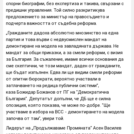
спорни биографии, без експертиза и такива, свързани с
предишни управления. Той силно разкритикува
предложението за министър на правосъдието и
подчерта важността от съдебна реформа.
„Гражданите дадоха абсолютно мнозинство на една
партия и това върви с недвусмислен мандат на
демонтиране на модела на завладяната държава. Не
мандат за общи приказки, а за смели реформи, с визия
за България. За съжаление, имаме всички основания да
сме скептични, че този мандат, даден от гражданите,
ще бъдат изпълнен. Едва ли ще видим смели реформи
от опитни бюрократи, вероятно участвали в
затлачването на редица публични системи”,
каза Божидар Божанов от ПГ на "Демократична
България". Депутатът допълни, че ДБ ще е силна
опозиция, която показва, че може по-добре. "Ще
участваме в избора на ВСС - демонтирането на модела
започва от там", увери той.
Лидерът на „Продължаваме Промяната“ Асен Василев