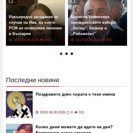
Извънредно заседание за
Борисов коментира
случая на Ива, на която
президентските избори,
РСМ не позволява лечение
„Боташ", Безмер и
в България
„Райнметал"
10:21 04.08.2026
2561
12:27 02.08.2026
902
Последни новини
Поздравете днес хората с тези имена
00:01 08.08.2026
0
315
Колко диня можете да ядете на ден?
Експертите дават отговор