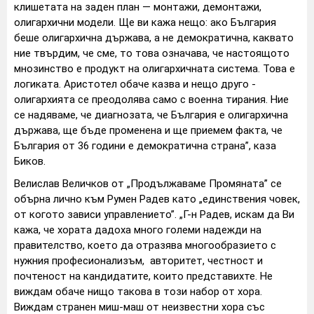
клишетата на заден план — монтажи, демонтажи,
олигархични модели. Ще ви кажа нещо: ако България
беше олигархична държава, а не демократична, каквато
ние твърдим, че сме, то това означава, че настоящото
мнозинство е продукт на олигархичната система. Това е
логиката. Аристотел обаче казва и нещо друго -
олигархията се преодолява само с военна тирания. Ние
се надяваме, че диагнозата, че България е олигархична
държава, ще бъде променена и ще приемем факта, че
България от 36 години е демократична страна”, каза
Биков.
Велислав Величков от „Продължаваме Промяната” се
обърна лично към Румен Радев като „единствения човек,
от когото зависи управлението”. „Г-н Радев, искам да Ви
кажа, че хората дадоха много големи надежди на
правителство, което да отразява многообразието с
нужния професионализъм, авторитет, честност и
почтеност на кандидатите, които представихте. Не
виждам обаче нищо такова в този набор от хора.
Виждам странен миш-маш от неизвестни хора със