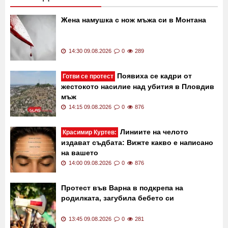
Жена намушка с нож мъжа си в Монтана
14:30 09.08.2026
0
289
Появиха се кадри от
Готви се протест
жестокото насилие над убития в Пловдив
мъж
14:15 09.08.2026
0
876
Линиите на челото
Красимир Куртев:
издават съдбата: Вижте какво е написано
на вашето
14:00 09.08.2026
0
876
Протест във Варна в подкрепа на
родилката, загубила бебето си
13:45 09.08.2026
0
281