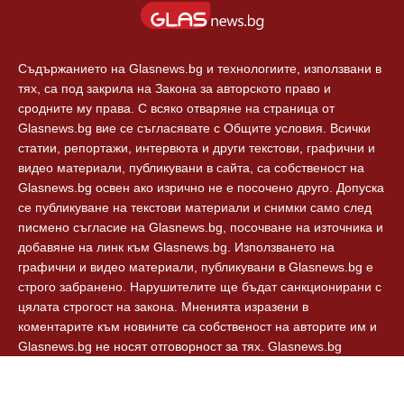
Съдържанието на Glasnews.bg и технологиите, използвани в
тях, са под закрила на Закона за авторското право и
сродните му права. С всяко отваряне на страница от
Glasnews.bg вие се съгласявате с Общите условия. Всички
статии, репортажи, интервюта и други текстови, графични и
видео материали, публикувани в сайта, са собственост на
Glasnews.bg освен ако изрично не е посочено друго. Допуска
се публикуване на текстови материали и снимки само след
писмено съгласие на Glasnews.bg, посочване на източника и
добавяне на линк към Glasnews.bg. Използването на
графични и видео материали, публикувани в Glasnews.bg е
строго забранено. Нарушителите ще бъдат санкционирани с
цялата строгост на закона. Мненията изразени в
коментарите към новините са собственост на авторите им и
Glasnews.bg не носят отговорност за тях. Glasnews.bg
спазват Етичния кодекс на българските медии.