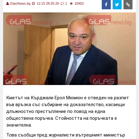
GlasNews.bg
12:15 28.05.26
1
16902
Кметът на Кърджали Ерол Мюмюн е отведен на разпит
във връзка със събиране на доказателство, касаещи
длъжностно престъпление по повод на една
обществена поръчка. Стойността на поръчката е
значителна.
Това съобщи пред журналисти вътрешният министър