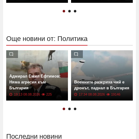
Още новини от: Политика
Адмирал Емил Ефтимов:
Няма агресия към
Военните разкриха чий е
България
дронът, паднал в България
19:13 08.08.2026
225
17:34 08.08.2026
19146
Последни новини