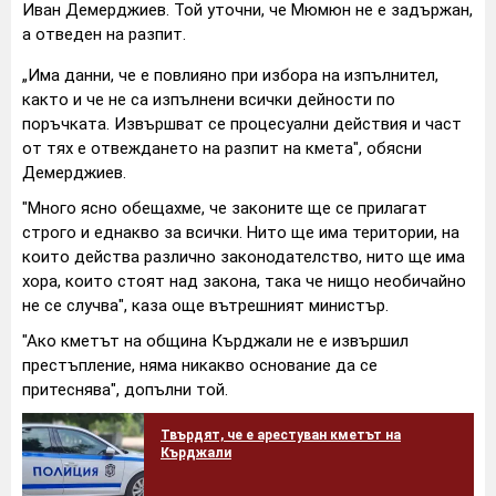
Иван Демерджиев. Той уточни, че Мюмюн не е задържан,
а отведен на разпит.
„Има данни, че е повлияно при избора на изпълнител,
както и че не са изпълнени всички дейности по
поръчката. Извършват се процесуални действия и част
от тях е отвеждането на разпит на кмета", обясни
Демерджиев.
"Много ясно обещахме, че законите ще се прилагат
строго и еднакво за всички. Нито ще има територии, на
които действа различно законодателство, нито ще има
хора, които стоят над закона, така че нищо необичайно
не се случва", каза още вътрешният министър.
"Ако кметът на община Кърджали не е извършил
престъпление, няма никакво основание да се
притеснява", допълни той.
Твърдят, че е арестуван кметът на
Кърджали