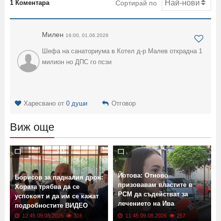
1 Коментара
Сортирай по
Милен
16:00, 01.06.2026
Шефа на санаториума в Котел д-р Малев открадна 1
милион но ДПС го псзи
Харесвано от
0 души
Отговор
Виж още
Йотова: Отново
Борисов за падналия дрон:
призовавам властите в
Хората трябва да се
РСМ да съдействат за
успокоят и да им се кажат
лечението на Ива
подробностите ВИДЕО
Михайлова
12:45 09.08.2026
316
11:45 09.08.2026
257