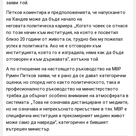
заяви той.
Петков коментира и предположенията, че напускането
на Кандев може да бъде начало на
неговата политическа кариера. „Когато човек се отнася
по този начин към институция, на която е посветил
близо 20 години от живота си, трудно бих му пожелал
успех в политиката. Ако не е отговорен към
институцията, която го е изградила, няма как да бъде
отговорен и към държавата“, изтъкна той.
А по отношение на настоящето ръководство на МВР
Румен Петков заяви, че е рано да се дават категорични
оценки, но според него както политическото, така и
професионалното ръководство на министерството
трябва да обърнат особено внимание на атмосферата в
системата. „Това не означава дистанциране от медиите,
но не означава и непрекъснато присъствие в тях. МВР е
специфична институция и прекомерният медиен живот
може само да навреди“, категоричен е бившият
вътрешен министър.