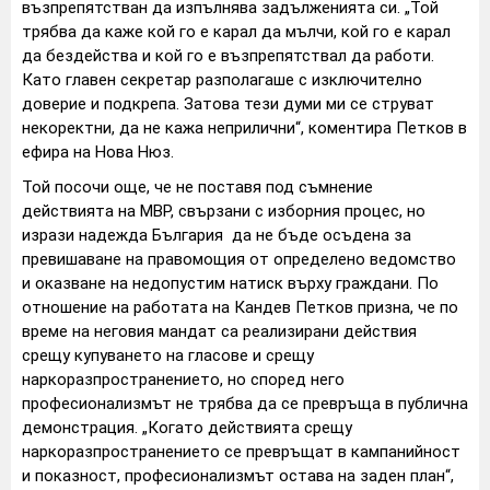
възпрепятстван да изпълнява задълженията си. „Той
трябва да каже кой го е карал да мълчи, кой го е карал
да бездейства и кой го е възпрепятствал да работи.
Като главен секретар разполагаше с изключително
доверие и подкрепа. Затова тези думи ми се струват
некоректни, да не кажа неприлични“, коментира Петков в
ефира на Нова Нюз.
Той посочи още, че не поставя под съмнение
действията на МВР, свързани с изборния процес, но
изрази надежда България да не бъде осъдена за
превишаване на правомощия от определено ведомство
и оказване на недопустим натиск върху граждани. По
отношение на работата на Кандев Петков призна, че по
време на неговия мандат са реализирани действия
срещу купуването на гласове и срещу
наркоразпространението, но според него
професионализмът не трябва да се превръща в публична
демонстрация. „Когато действията срещу
наркоразпространението се превръщат в кампанийност
и показност, професионализмът остава на заден план“,