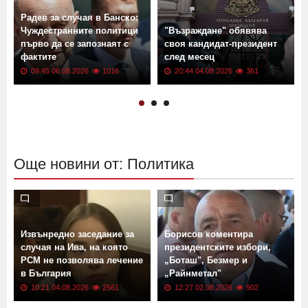
Радев за случая в Банско:
Чуждестранните политици
"Възраждане" обявява
първо да се запознаят с
своя кандидат-президент
фактите
след месец
09:45 06.08.2026
1016
20:44 04.08.2026
361
Още новини от: Политика
Извънредно заседание за
Борисов коментира
случая на Ива, на която
президентските избори,
РСМ не позволява лечение
„Боташ", Безмер и
в България
„Райнметал"
10:21 04.08.2026
2561
12:27 02.08.2026
902