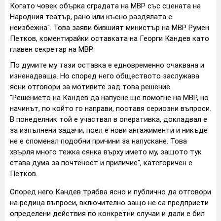
Когато човек обърка сградата на МВР със сцената на
Народния театър, рано или късно раздялата е
неизбежна". Това заяви бившият министър на МВР Румен
Петков, коментирайки оставката на Георги Кандев като
главен секретар на МВР.
По думите му тази оставка е едновременно очаквана и
изненадваща. Но според него обществото заслужава
ясни отговори за мотивите зад това решение.
"Решението на Кандев да напусне ще помогне на МВР, но
начинът, по който го направи, поставя сериозни въпроси.
В понеделник той е участвал в оперативка, докладвал е
за изпълнени задачи, поел е нови ангажименти и никъде
не е споменал подобни причини за напускане. Това
хвърля много тежка сянка върху името му, защото тук
става дума за почтеност и приличие“, категоричен е
Петков.
Според него Кандев трябва ясно и публично да отговори
на редица въпроси, включително защо не са предприети
определени действия по конкретни случаи и дали е бил