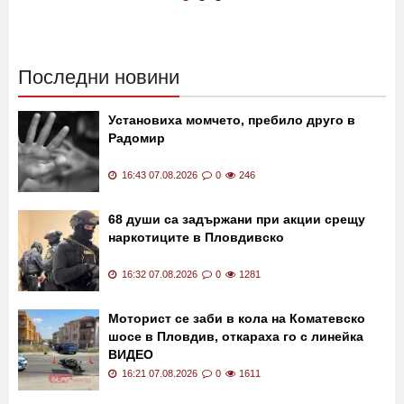
Последни новини
Установиха момчето, пребило друго в
Радомир
16:43 07.08.2026
0
246
68 души са задържани при акции срещу
наркотиците в Пловдивско
16:32 07.08.2026
0
1281
Моторист се заби в кола на Коматевско
шосе в Пловдив, откараха го с линейка
ВИДЕО
16:21 07.08.2026
0
1611