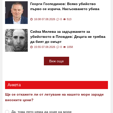
Георги Господинов: Всяко убийство
първо се изрича. Насъскването убива
16:08 07.08.2026
0
513
Сийка Милева за задържаните за
убийството в Пловдив: Децата не трябва
да бият до смърт
15:55 07.08.2026
0
1058
Виж още
Анкета
Ще се откажете ли от летуване на нашето море заради
високите цени?
Да, това лято няма да ходя на море