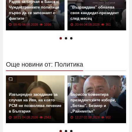
Радев за случая в Банско:
Чуждестранните политици
"Възраждане" обявява
първо да се запознаят с
своя кандидат-президент
фактите
след месец
09:45 06.08.2026
1016
20:44 04.08.2026
361
Още новини от: Политика
Извънредно заседание за
Борисов коментира
случая на Ива, на която
президентските избори,
РСМ не позволява лечение
„Боташ", Безмер и
в България
„Райнметал"
10:21 04.08.2026
2561
12:27 02.08.2026
902