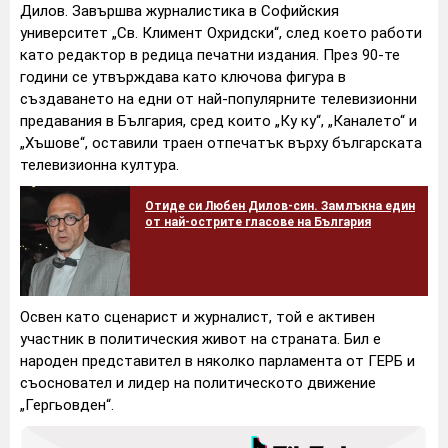
Дилов. Завършва журналистика в Софийския
университет „Св. Климент Охридски“, след което работи
като редактор в редица печатни издания. През 90-те
години се утвърждава като ключова фигура в
създаването на едни от най-популярните телевизионни
предавания в България, сред които „Ку ку“, „Каналето“ и
„Хъшове“, оставили траен отпечатък върху българската
телевизионна култура.
Отиде си Любен Дилов-син. Замлъкна един
от най-острите гласове на България
Освен като сценарист и журналист, той е активен
участник в политическия живот на страната. Бил е
народен представител в няколко парламента от ГЕРБ и
съосновател и лидер на политическото движение
„Гергьовден“.