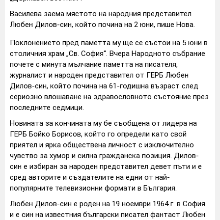
Василева заема мястото на народния представител
Любен Дилов-син, който почина на 2 юни, пише Нова.
Поклонението пред паметта му ще се състои на 5 юни в
столичния храм „Св. София“. Вчера Народното събрание
почете с минута мълчание паметта на писателя,
журналист и народен представител от ГЕРБ Любен
Дилов-син, който почина на 61-годишна възраст след
сериозно влошаване на здравословното състояние през
последните седмици.
Новината за кончината му бе съобщена от лидера на
ГЕРБ Бойко Борисов, който го определи като свой
приятел и ярка обществена личност с изключително
чувство за хумор и силна гражданска позиция. Дилов-
син е избиран за народен представител девет пъти и е
сред авторите и създателите на едни от най-
популярните телевизионни формати в България.
Любен Дилов-син е роден на 19 ноември 1964 г. в София
и е син на известния български писател фантаст Любен