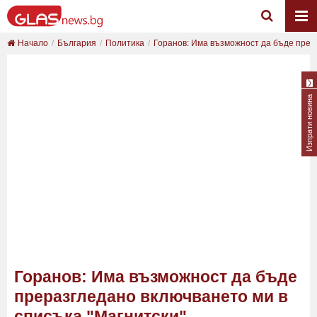
Начало
България
Политика
Горанов: Има възможност да бъде прера
Изпрати новина
Горанов: Има възможност да бъде
преразгледано включването ми в
списъка "Магнитски"