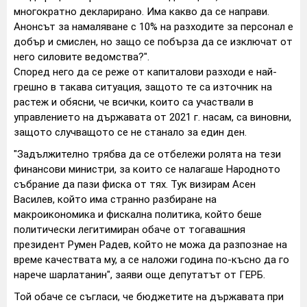
многократно декларирано. Има какво да се направи.
Анонсът за намаляване с 10% на разходите за персонал е
добър и смислен, но защо се побърза да се изключат от
него силовите ведомства?".
Според него да се реже от капиталови разходи е най-
грешно в такава ситуация, защото те са източник на
растеж и обясни, че всички, които са участвали в
управлението на държавата от 2021 г. насам, са виновни,
защото случващото се не станало за един ден.
"Задължително трябва да се отбележи ролята на тези
финансови министри, за които се налагаше Народното
събрание да пази фиска от тях. Тук визирам Асен
Василев, който има странно разбиране на
макроикономика и фискална политика, който беше
политически легитимиран обаче от тогавашния
президент Румен Радев, който не можа да разпознае на
време качествата му, а се наложи година по-късно да го
нарече шарлатанин", заяви още депутатът от ГЕРБ.
Той обаче се съгласи, че бюджетите на държавата при