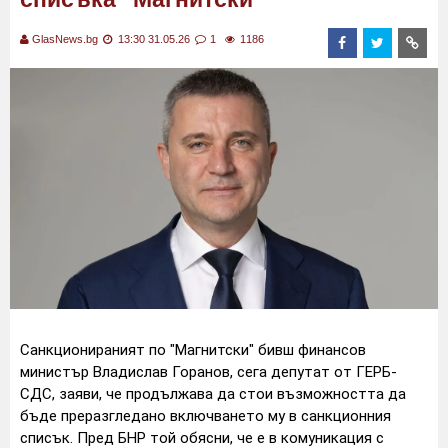
GlasNews.bg
13:30 31.05.26
1
1186
Санкционираният по "Магнитски" бивш финансов
министър Владислав Горанов, сега депутат от ГЕРБ-
СДС, заяви, че продължава да стои възможността да
бъде преразгледано включването му в санкционния
списък. Пред БНР той обясни, че е в комуникация с