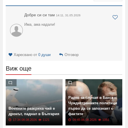
Добре си си там
14:11, 31.05.2026
Има, ама надали!
Харесвано от
0 души
Отговор
Виж още
Радев за случая в Банско:
Чуждестранните политици
Военните разкриха чий е
първо да се запознаят с
дронът, паднал в България
фактите
17:34 08.08.2026
1121
09:45 06.08.2026
1051