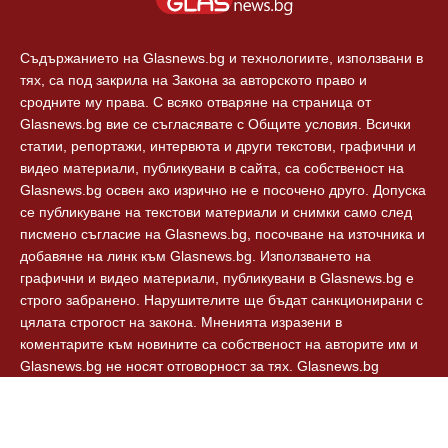
Съдържанието на Glasnews.bg и технологиите, използвани в
тях, са под закрила на Закона за авторското право и
сродните му права. С всяко отваряне на страница от
Glasnews.bg вие се съгласявате с Общите условия. Всички
статии, репортажи, интервюта и други текстови, графични и
видео материали, публикувани в сайта, са собственост на
Glasnews.bg освен ако изрично не е посочено друго. Допуска
се публикуване на текстови материали и снимки само след
писмено съгласие на Glasnews.bg, посочване на източника и
добавяне на линк към Glasnews.bg. Използването на
графични и видео материали, публикувани в Glasnews.bg е
строго забранено. Нарушителите ще бъдат санкционирани с
цялата строгост на закона. Мненията изразени в
коментарите към новините са собственост на авторите им и
Glasnews.bg не носят отговорност за тях. Glasnews.bg
спазват Етичния кодекс на българските медии.
© 2024, Glasnews.bg, Всички права запазени.