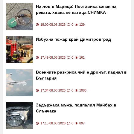
На лов в Марица: Поставиха капан на
реката, хвана се патица СНИМКА
18:00 08.08.2026
0
129
Избухна пожар край Димитровград
17:49 08.08.2026
0
161
Военните разкриха чий е дронът, паднал в
България
17:34 08.08.2026
0
1086
Задържаха мъжа, подпалил Майбах в
Слънчака
17:15 08.08.2026
0
897