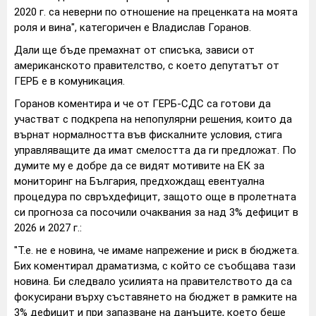
2020 г. са неверни по отношение на преценката на моята
роля и вина", категоричен е Владислав Горанов.
Дали ще бъде премахнат от списъка, зависи от
американското правителство, с което депутатът от
ГЕРБ е в комуникация.
Горанов коментира и че от ГЕРБ-СДС са готови да
участват с подкрепа на непопулярни решения, които да
върнат нормалността във фискалните условия, стига
управляващите да имат смелостта да ги предложат. По
думите му е добре да се видят мотивите на ЕК за
мониторинг на България, предхождащ евентуална
процедура по свръхдефицит, защото още в пролетната
си прогноза са посочили очаквания за над 3% дефицит в
2026 и 2027 г.:
"Т.е. не е новина, че имаме напрежение и риск в бюджета.
Бих коментирал драматизма, с който се съобщава тази
новина. Би следвало усилията на правителството да са
фокусирани върху съставянето на бюджет в рамките на
3% дефицит и при запазване на данъците, което беше