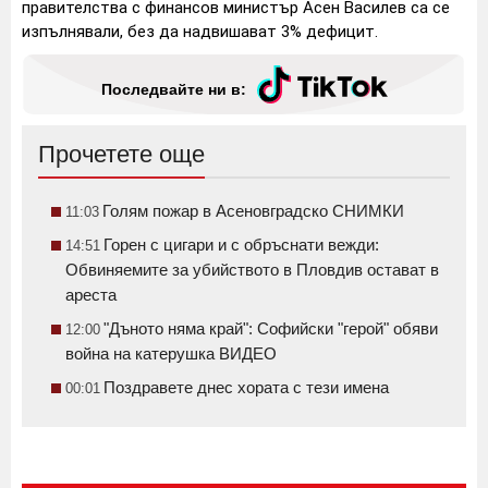
правителства с финансов министър Асен Василев са се
изпълнявали, без да надвишават 3% дефицит.
Последвайте ни в:
Прочетете още
Голям пожар в Асеновградско СНИМКИ
11:03
Горен с цигари и с обръснати вежди:
14:51
Обвиняемите за убийството в Пловдив остават в
ареста
"Дъното няма край": Софийски "герой" обяви
12:00
война на катерушка ВИДЕО
Поздравете днес хората с тези имена
00:01