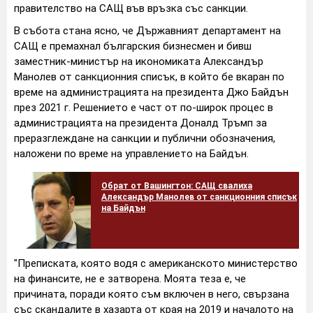
правителство на САЩ във връзка със санкции.
В събота стана ясно, че Държавният департамент на
САЩ е премахнал българския бизнесмен и бивш
заместник-министър на икономиката Александър
Манолев от санкционния списък, в който бе вкаран по
време на администрацията на президента Джо Байдън
през 2021 г. Решението е част от по-широк процес в
администрацията на президента Доналд Тръмп за
преразглеждане на санкции и публични обозначения,
наложени по време на управлението на Байдън.
Обрат от Вашингтон: САЩ свалиха
Александър Манолев от санкционния списък
на Байдън
"Преписката, която водя с американското министерство
на финансите, не е затворена. Моята теза е, че
причината, поради която съм включен в него, свързана
със скандалите в хазарта от края на 2019 и началото на