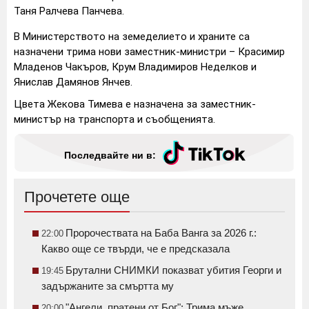
Таня Ралчева Панчева.
В Министерството на земеделието и храните са
назначени трима нови заместник-министри – Красимир
Младенов Чакъров, Крум Владимиров Неделков и
Янислав Дамянов Янчев.
Цвета Жекова Тимева е назначена за заместник-
министър на транспорта и съобщенията.
Последвайте ни в:
Прочетете още
Пророчествата на Баба Ванга за 2026 г.:
22:00
Какво още се твърди, че е предсказала
Брутални СНИМКИ показват убития Георги и
19:45
задържаните за смъртта му
"Ангели, пратени от Бог": Трима мъже
20:00