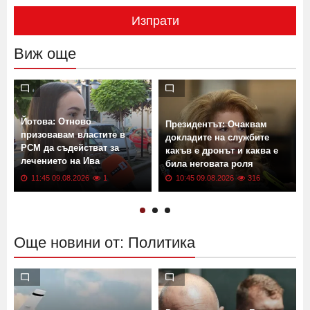
Изпрати
Виж още
Йотова: Отново
Президентът: Очаквам
призовавам властите в
докладите на службите
РСМ да съдействат за
какъв е дронът и каква е
лечението на Ива
била неговата роля
Михайлова
11:45 09.08.2026
1
10:45 09.08.2026
316
Още новини от: Политика