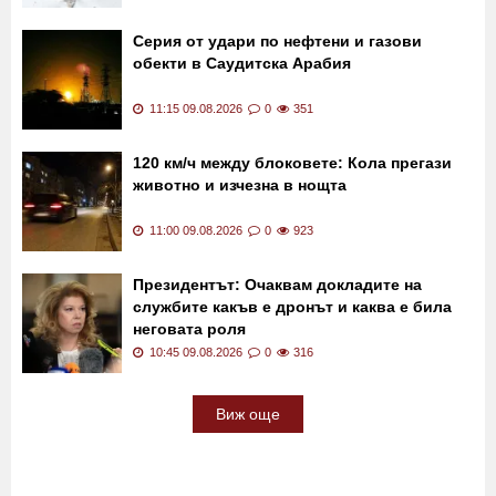
Челен сблъсък между два автобуса в
Нигер, има много загинали
11:30 09.08.2026
0
97
Серия от удари по нефтени и газови
обекти в Саудитска Арабия
11:15 09.08.2026
0
351
120 км/ч между блоковете: Кола прегази
животно и изчезна в нощта
11:00 09.08.2026
0
923
Президентът: Очаквам докладите на
службите какъв е дронът и каква е била
неговата роля
10:45 09.08.2026
0
316