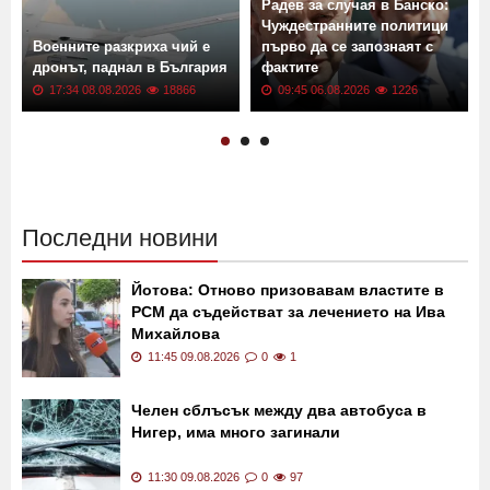
Радев за случая в Банско:
Чуждестранните политици
Военните разкриха чий е
първо да се запознаят с
дронът, паднал в България
фактите
17:34 08.08.2026
18866
09:45 06.08.2026
1226
Последни новини
Йотова: Отново призовавам властите в
РСМ да съдействат за лечението на Ива
Михайлова
11:45 09.08.2026
0
1