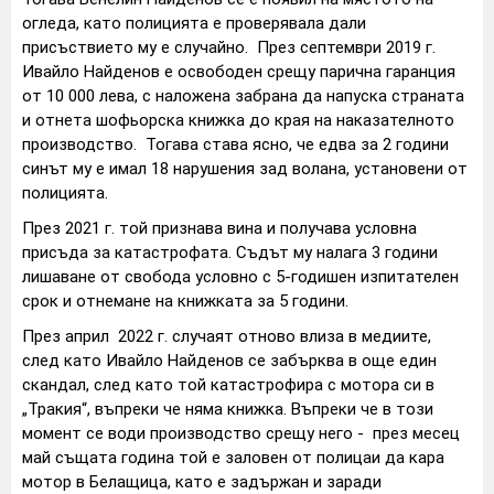
огледа, като полицията е проверявала дали
присъствието му е случайно. През септември 2019 г.
Ивайло Найденов е освободен срещу парична гаранция
от 10 000 лева, с наложена забрана да напуска страната
и отнета шофьорска книжка до края на наказателното
производство. Тогава става ясно, че едва за 2 години
синът му е имал 18 нарушения зад волана, установени от
полицията.
През 2021 г. той признава вина и получава условна
присъда за катастрофата. Съдът му налага 3 години
лишаване от свобода условно с 5-годишен изпитателен
срок и отнемане на книжката за 5 години.
През април 2022 г. случаят отново влиза в медиите,
след като Ивайло Найденов се забърква в още един
скандал, след като той катастрофира с мотора си в
„Тракия“, въпреки че няма книжка. Въпреки че в този
момент се води производство срещу него - през месец
май същата година той е заловен от полицаи да кара
мотор в Белащица, като е задържан и заради