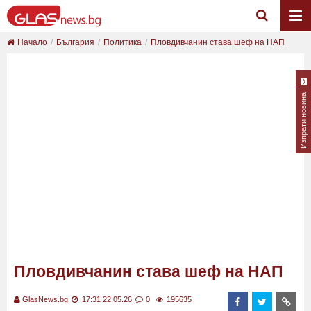
Начало
България
Политика
Пловдивчанин става шеф на НАП
Изпрати новина
Пловдивчанин става шеф на НАП
GlasNews.bg
17:31 22.05.26
0
195635