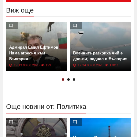
Виж още
Адмирал Емил Ефтимов:
Няма агресия към
Военните разкриха чий е
България
дронът, паднал в България
19:13 08.08.2026
129
17:34 08.08.2026
17011
Още новини от: Политика