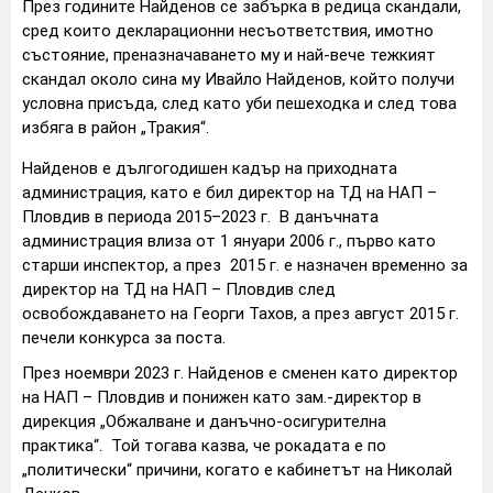
През годините Найденов се забърка в редица скандали,
сред които декларационни несъответствия, имотно
състояние, преназначаването му и най-вече тежкият
скандал около сина му Ивайло Найденов, който получи
условна присъда, след като уби пешеходка и след това
избяга в район „Тракия“.
Найденов е дългогодишен кадър на приходната
администрация, като е бил директор на ТД на НАП –
Пловдив в периода 2015–2023 г. В данъчната
администрация влиза от 1 януари 2006 г., първо като
старши инспектор, а през 2015 г. е назначен временно за
директор на ТД на НАП – Пловдив след
освобождаването на Георги Тахов, а през август 2015 г.
печели конкурса за поста.
През ноември 2023 г. Найденов е сменен като директор
на НАП – Пловдив и понижен като зам.-директор в
дирекция „Обжалване и данъчно-осигурителна
практика“. Той тогава казва, че рокадата е по
„политически“ причини, когато е кабинетът на Николай