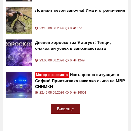
Ловният сезон започна! Има и ограничения
23:16 08.08.2026
0
351
Дневен хороскоп за 9 август: Телци,
очаква ви успех в запознанствата
23:00 08.08.2026
0
1249
Извънредна ситуация в
Мотор е на земята
София! Пристигнаха няколко екипа на МВР
СНИМКИ
22:43 08.08.2026
0
16001
Виж още