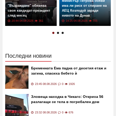
Министър Петрова обяви
"Възраждане" обявява
има ли риск от спиране на
своя кандидат-президент
АЕЦ Козлодуй заради
след месец
нивото на Дунав
20:44 04.08.2026
361
14:25 04.08.2026
705
Последни новини
Бременната Ема падна от десетия етаж и
загина, спасиха бебето ѝ
23:45 08.08.2026
0
1926
Зловеща находка в Чикаго: Откриха 56
разлагащи се тела в погребален дом
23:32 08.08.2026
0
676