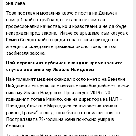
хил. лева.
Това поставя и моралния казус с поста на Данъчен
номер 1, който трябва да е еталон не само за
професионални качества, но и нравствени, а не да бъде
неизряден пред закона. Иначе се връщаме към казуса с
Румен Спецов, който преди това оглави приходната
агенция, а скандалите гръмнаха около това, че той
заобикаля закона.
Най-сериозният публичен скандал: криминалните
случаи със сина му Ивайло Найденов
Най-големият медиен скандал около името на Венелин
Найденов е свързан не с негова служебна дейност, а със
сина му Ивайло Найденов. През август 2019 г. 20-
годишният тогава Ивайло, син на директора на НАП –
Пловдив, блъска с Мерцедеса си възрастна жена в
район „Тракия“, а след това бяха от произшествието.
Пострадалата 78-годишна жена по-късно умира в
болница.
Тогава Венелин Найденов се е появил на мястото на