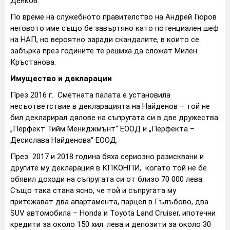
Денков.
По време на служебното правителство на Андрей Гюров
неговото име също бе завъртяно като потенциален шеф
на НАП, но вероятно заради скандалите, в които се
забърка през годините те решиха да сложат Милен
Кръстанова.
Имущество и декларации
През 2016 г. Сметната палата е установила
несъответствие в декларацията на Найденов – той не
бил декларирал дялове на съпругата си в две дружества:
„Перфект Тийм Мениджмънт“ ЕООД и „Перфекта –
Десислава Найденова“ ЕООД.
През 2017 и 2018 година бяха сериозно разисквани и
другите му декларация в КПКОНПИ, когато той не бе
обявил доходи на съпругата си от близо 70 000 лева.
Също така стана ясно, че той и съпругата му
притежават два апартамента, парцел в Гълъбово, два
SUV автомобила – Honda и Toyota Land Cruiser, ипотечни
кредити за около 150 хил. лева и депозити за около 30