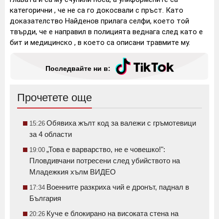
категорични , че не са го докосвали с пръст. Като
доказателство Найденов прилага селфи, което той
твърди, че е направил в полицията веднага след като е
бит и медицинско , в което са описани травмите му.
Последвайте ни в:
Прочетете още
Обявиха жълт код за валежи с гръмотевици
15:26
за 4 области
„Това е варварство, не е човешко!":
19:00
Пловдивчани потресени след убийството на
Младежкия хълм ВИДЕО
Военните разкриха чий е дронът, паднал в
17:34
България
Куче е блокирано на високата стена на
20:26