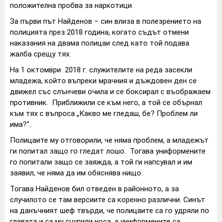
положителна пробва за наркотици.
За първи път Найденов – син влиза в полезрението на
полицията през 2018 година, когато съдът отмени
наказания на двама полицаи след като той подава
жалба срещу тях.
На 1 октомври 2018 г. служителите на реда засекли
младежа, който въпреки мрачния и дъждовен ден се
движел със слънчеви очила и се боксирал с въображаем
противник. Приближили се към него, а той се обърнал
към тях с въпроса „Какво ме гледаш, бе? Проблем ли
има?“.
Полицаите му отговорили, че няма проблем, а младежът
ги попитал защо го гледат лошо. Тогава униформените
го попитали защо се заяжда, а той ги напсувал и им
заявил, че няма да им обяснява нищо.
Тогава Найденов бил отведен в районното, а за
случилото се там версиите са коренно различни. Синът
на данъчният шеф твърди, че полицаите са го удряли по
главата и са му счупили носа, а униформените са