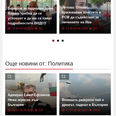
Йотова: Отново
Борисов за падналия дрон:
призовавам властите в
Хората трябва да се
РСМ да съдействат за
успокоят и да им се кажат
лечението на Ива
подробностите ВИДЕО
Михайлова
12:45 09.08.2026
281
11:45 09.08.2026
257
Още новини от: Политика
Адмирал Емил Ефтимов:
Няма агресия към
Военните разкриха чий е
България
дронът, паднал в България
19:13 08.08.2026
225
17:34 08.08.2026
19146