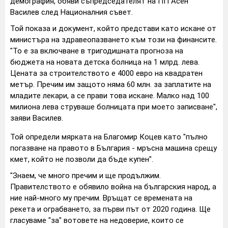
демография, обяви съпредседателят на ПП Асен
Василев след Националния съвет.
Той показа и документ, който представи като искане от
министъра на здравеопазването към този на финансите.
"То е за включване в тригодишната прогноза на
бюджета на новата детска болница на 1 млрд. лева.
Цената за строителството е 4000 евро на квадратен
метър. Пречим им защото няма 60 млн. за заплатите на
младите лекари, а се прави това искане. Малко над 100
милиона лева струваше болницата при моето записване",
заяви Василев.
Той определи мярката на Благомир Коцев като "пълно
погазване на правото в България - мръсна машина срещу
кмет, който не позволи да бъде купен".
"Знаем, че много пречим и ще продължим.
Правителството е обявило война на българския народ, а
ние най-много му пречим. Връщат се времената на
рекета и ограбването, за първи път от 2020 година. Ще
гласуваме "за" вотовете на недоверие, които се