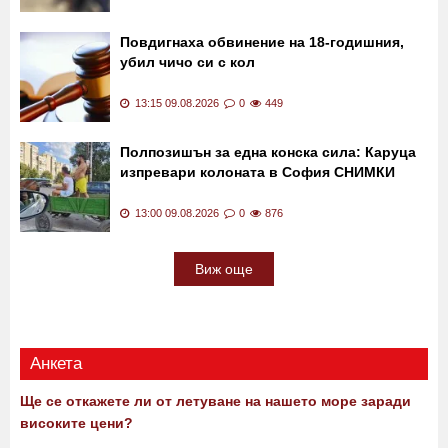
Повдигнаха обвинение на 18-годишния,
убил чичо си с кол
13:15 09.08.2026
0
449
Полпозишън за една конска сила: Каруца
изпревари колоната в София СНИМКИ
13:00 09.08.2026
0
876
Виж още
Анкета
Ще се откажете ли от летуване на нашето море заради
високите цени?