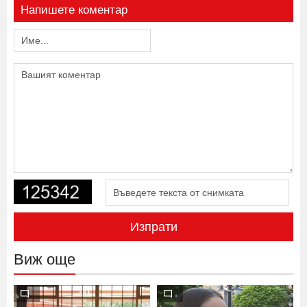
Напишете коментар
Изпрати
Виж още