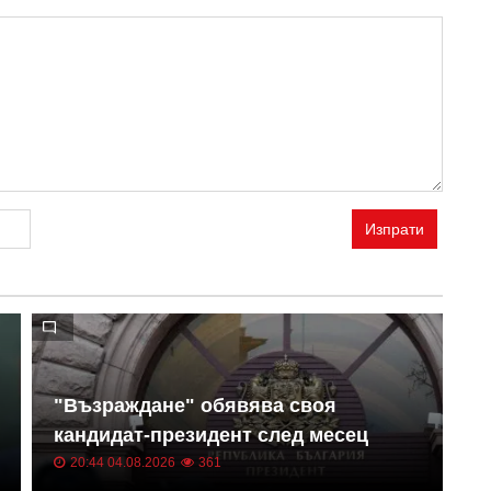
Изпрати
М
"Възраждане" обявява своя
р
кандидат-президент след месец
з
20:44 04.08.2026
361