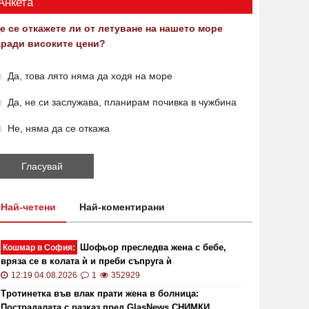
Анкета
е се откажете ли от летуване на нашето море
аради високите цени?
Да, това лято няма да ходя на море
Да, не си заслужава, планирам почивка в чужбина
Не, няма да се откажа
Най-четени
Най-коментирани
Шофьор преследва жена с бебе,
Кошмар в София:
вряза се в колата ѝ и преби съпруга ѝ
12:19 04.08.2026
1
352929
Тротинетка във влак прати жена в болница:
Пострадалата с разказ пред GlasNews СНИМКИ