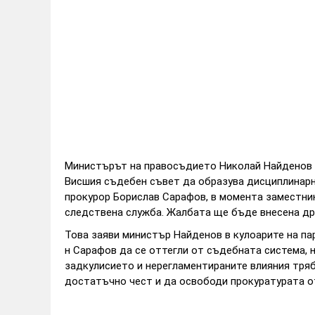
Министърът на правосъдието Николай Найденов 
Висшия съдебен съвет да образува дисциплинарн
прокурор Борислав Сарафов, в момента заместни
следствена служба. Жалбата ще бъде внесена др
Това заяви министър Найденов в кулоарите на пар
н Сарафов да се оттегли от съдебната система, н
задкулисието и нерегламентираните влияния тряб
достатъчно чест и да освободи прокуратурата от