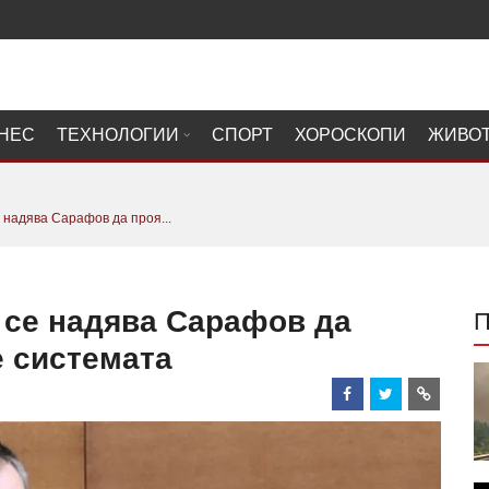
НЕС
ТЕХНОЛОГИИ
СПОРТ
ХОРОСКОПИ
ЖИВО
надява Сарафов да проя...
се надява Сарафов да
е системата