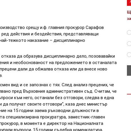
Щ
з
роизводство срещу и.ф. главния прокурор Сарафов
 ред действия и бездействия, представляващи
 най-тежкото наказание – дисциплинарно
 отказа да образува дисциплинарно дело, позовавайки
шения и необоснованост на предложението в останалата
 прецени дали да обжалва отказа или да внесе ново
в.
мен вид и се запознах с тях. След анализ прецених, че
лвано пред Върховния административен съд. Считам, че
ъпроси към него, останали без отговори, следва в една
 да получат своите отговори“, каза днес министър
ние на 15 години заема ръководни длъжности в
та специализирана прокуратура, заместник-главен
н прокурор, в момента е директор на Националната
трупали въпроси, 15 години съдебна номенклатура,