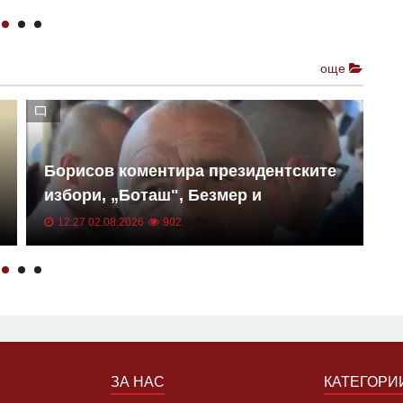
още
Борисов коментира президентските
М
избори, „Боташ", Безмер и
н
„Райнметал"
12:27 02.08.2026
902
ЗА НАС
КАТЕГОРИ