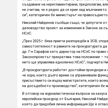
създаване на нерегламентирани, предполагам, вли
не считам, че е редно да се крие зад мълчанието
си“, категоричен бе министърът на правосъдието
Николай Найденов съобщи също, че депутати от 
деловодство проект за изменения в Закона за съ
НСлС.
„През 2025 г. бяха приети разпоредби в ЗСВ, сп
самостоятелност в рамките на прокуратурата да
др. Г-н Сарафов като директор на НСлС по право 
Законопроектът прекратява това положение – той
нито ще управлява еднолично НСлС“, подчерта Н
„В прокуратурата работят достойни прокурори и 
че хора, които дълго време са упражнявали функ
присъствието си върху магистратите, които всек
на досъдебното производство“, категоричен бе 
В отговор на журналистически въпроси за казуса 
европейски прокурор от България, Николай Найде
която да придобия лична информация.Ще я оглася