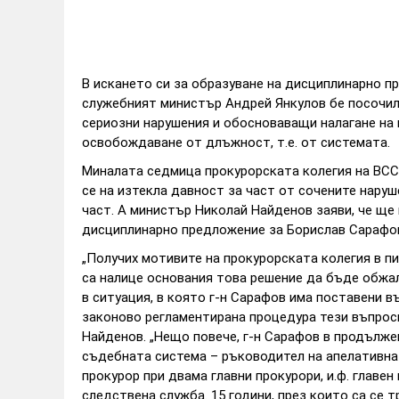
В искането си за образуване на дисциплинарно п
служебният министър Андрей Янкулов бе посочил
сериозни нарушения и обосноваващи налагане на
освобождаване от длъжност, т.е. от системата.
Миналата седмица прокурорската колегия на ВСС
се на изтекла давност за част от сочените нару
част. А министър Николай Найденов заяви, че ще
дисциплинарно предложение за Борислав Сарафо
„Получих мотивите на прокурорската колегия в пис
са налице основания това решение да бъде обжа
в ситуация, в която г-н Сарафов има поставени в
законово регламентирана процедура тези въпроси
Найденов. „Нещо повече, г-н Сарафов в продълже
съдебната система – ръководител на апелативна
прокурор при двама главни прокурори, и.ф. главе
следствена служба. 15 години, през които са се 