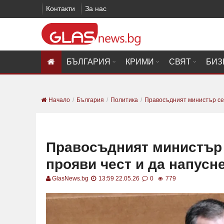
Контакти
За нас
БЪЛГАРИЯ
КРИМИ
СВЯТ
БИЗ
Начало
България
Политика
Правосъдният министър се 
Правосъдният министър 
прояви чест и да напусн
GlasNews.bg
13:59 22.05.26
0
779