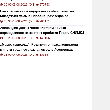
19:00 03.08.2026
1
270753
Непълнолетни са задържани за убийството на
Младежкия хълм в Пловдив, разследва се
хомофобски мотив
18:38 05.08.2026
0
261171
Убиха един добър човек: Кричим поиска
справедливост за жестоко пребития Георги СНИМКИ
и ВИДЕО
19:29 06.08.2026
0
140106
„Мамо, умирам...": Родители описаха кошмарни
минути пред неотложна помощ в Асеновград
11:00 04.08.2026
0
138657