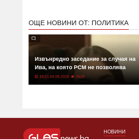
ОЩЕ НОВИНИ ОТ: ПОЛИТИКА
Извънредно заседание за случая на
дване
Ива, на която РСМ не позволява
лечение в България
10:21 04.08.2026
2529
НОВИНИ