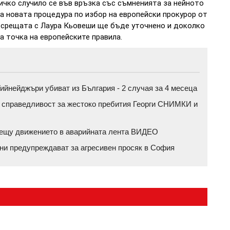
сичко случило се във връзка със съмненията за нейното
а новата процедура по избор на европейски прокурор от
а срещата с Лаура Кьовеши ще бъде уточнено и доколко
а точка на европейските правила.
ийнейджъри убиват из България - 2 случая за 4 месеца
а справедливост за жестоко пребития Георги СНИМКИ и
срещу движението в аварийната лента ВИДЕО
ени предупреждават за агресивен просяк в София