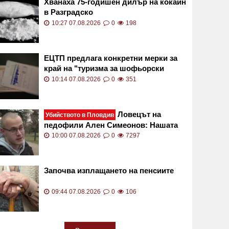
Хванаха 75-годишен дилър на кокаин
в Разградско
10:27 07.08.2026
0
198
ЕЦТП предлага конкретни мерки за
край на "туризма за шофьорски
книжки"
10:14 07.08.2026
0
351
Ловецът на
Убийството в Пловдив
педофили Ален Симеонов: Нашата
тактика не включва убийства
10:00 07.08.2026
0
7297
Започва изплащането на пенсиите
09:44 07.08.2026
0
106