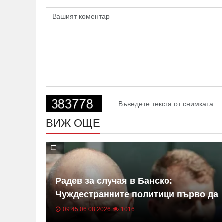
ВИЖ ОЩЕ
 ли
Радев за случая в Банско:
одуй
Чуждестранните политици първо да
се запознаят с фактите
09:45 06.08.2026
1016