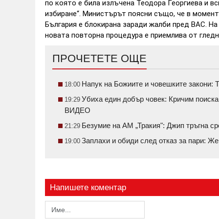
по която е била излъчена Теодора Георгиева и в
избиране“. Министърът поясни също, че в момент
България е блокирана заради жалби пред ВАС. Н
новата повторна процедура е приемлива от гледн
ПРОЧЕТЕТЕ ОЩЕ
Напук на Божиите и човешките закони: Т
18:00
Убиха един добър човек: Кричим поиск
19:29
ВИДЕО
Безумие на АМ „Тракия": Джип тръгна 
21:29
Заплахи и обиди след отказ за пари: Ж
19:00
Напишете коментар