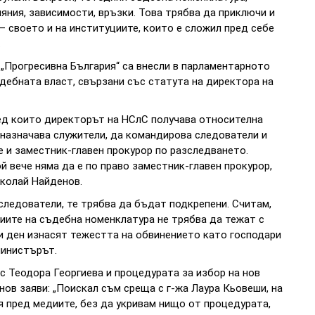
яния, зависимости, връзки. Това трябва да приключи и
 – своето и на институциите, които е сложил пред себе
.
„Прогресивна България“ са внесли в парламентарното
дебната власт, свързани със статута на директора на
оред които директорът на НСлС получава относителна
 назначава служители, да командирова следователи и
е и заместник-главен прокурор по разследването.
 вече няма да е по право заместник-главен прокурор,
иколай Найденов.
следователи, те трябва да бъдат подкрепени. Считам,
циите на съдебна номенклатура не трябва да тежат с
и ден изнасят тежестта на обвинението като господари
министърът.
с Теодора Георгиева и процедурата за избор на нов
нов заяви: „Поискал съм среща с г-жа Лаура Кьовеши, на
 пред медиите, без да укривам нищо от процедурата,