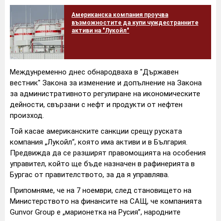
Американска компания проучва
възможностите да купи чуждестранните
активи на "Лукойл"
Междунременно днес обнародваха в "Държавен
вестник" Закона за изменение и допълнение на Закона
за административното регулиране на икономическите
дейности, свързани с нефт и продукти от нефтен
произход.
Той касае американските санкции срещу руската
компания „Лукойл“, която има активи и в България.
Предвижда да се разширят правомощията на особения
управител, който ще бъде назначен в рафинерията в
Бургас от правителството, за да я управлява.
Припомняме, че на 7 ноември, след становището на
Министерството на финансите на САЩ, че компанията
Gunvor Group е „марионетка на Русия”, народните