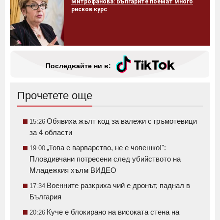
Митрофанова: Българите поемат много
рисков курс
Последвайте ни в:
Прочетете още
Обявиха жълт код за валежи с гръмотевици
15:26
за 4 области
„Това е варварство, не е човешко!":
19:00
Пловдивчани потресени след убийството на
Младежкия хълм ВИДЕО
Военните разкриха чий е дронът, паднал в
17:34
България
Куче е блокирано на високата стена на
20:26