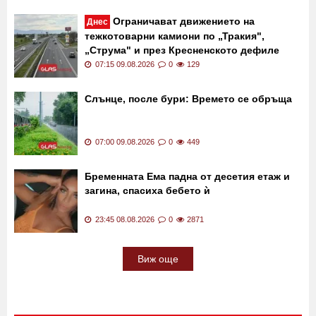
Ограничават движението на
Днес
тежкотоварни камиони по „Тракия",
„Струма" и през Кресненското дефиле
07:15 09.08.2026
0
129
Слънце, после бури: Времето се обръща
07:00 09.08.2026
0
449
Бременната Ема падна от десетия етаж и
загина, спасиха бебето ѝ
23:45 08.08.2026
0
2871
Виж още