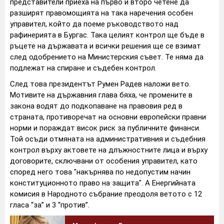
представители приеха на първо и второ четене да
разширят правомощията на така наречения особен
управител, който да поеме ръководството над
рафинерията в Бургас. Така целият контрол ще бъде в
ръцете на държавата и всички решения ще се взимат
след одобрението на Министерския съвет. Те няма да
подлежат на спиране и съдебен контрол.
След това президентът Румен Радев наложи вето.
Мотивите на държавния глава бяха, че промените в
закона водят до подкопаване на правовия ред в
страната, противоречат на основни европейски правни
норми и пораждат висок риск за публичните финанси.
Той осъди отмяната на административния и съдебния
контрол върху актовете на длъжностните лица и върху
договорите, сключвани от особения управител, като
според него това "накърнява по недопустим начин
конституционното право на защита". А Енергийната
комисия в Народното събрание преодоля ветото с 12
гласа “за” и 3 “против”.