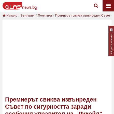
Начало
България
Политика
Премиерът свиква извънреден Съвет по 
Изпрати новина
Премиерът свиква извънреден
Съвет по сигурността заради
особения управител на „Лукойл"