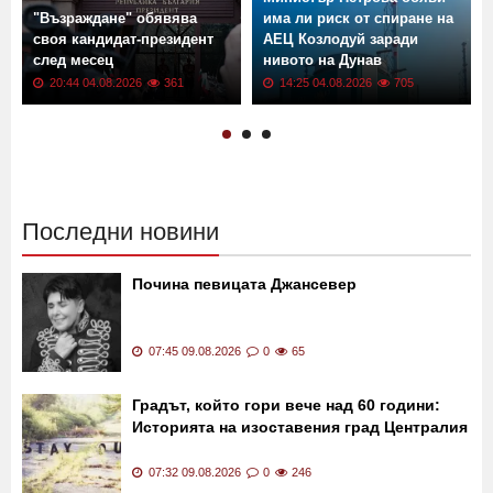
"Възраждане" обявява
има ли риск от спиране на
своя кандидат-президент
АЕЦ Козлодуй заради
след месец
нивото на Дунав
20:44 04.08.2026
361
14:25 04.08.2026
705
Последни новини
Почина певицата Джансевер
07:45 09.08.2026
0
65
Градът, който гори вече над 60 години:
Историята на изоставения град Централия
07:32 09.08.2026
0
246