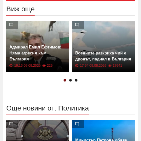
Виж още
Адмирал Емил Ефтимов:
Няма агресия към
Военните разкриха чий е
България
дронът, паднал в България
19:13 08.08.2026
225
17:34 08.08.2026
17641
Още новини от: Политика
Министър Петрова обяви