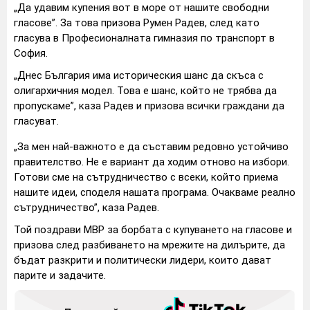
„Да удавим купения вот в море от нашите свободни
гласове”. За това призова Румен Радев, след като
гласува в Професионалната гимназия по транспорт в
София.
„Днес България има историческия шанс да скъса с
олигархичния модел. Това е шанс, който не трябва да
пропускаме”, каза Радев и призова всички граждани да
гласуват.
„За мен най-важното е да съставим редовно устойчиво
правителство. Не е вариант да ходим отново на избори.
Готови сме на сътрудничество с всеки, който приема
нашите идеи, споделя нашата програма. Очакваме реално
сътрудничество”, каза Радев.
Той поздрави МВР за борбата с купуването на гласове и
призова след разбиването на мрежите на дилърите, да
бъдат разкрити и политически лидери, които дават
парите и задачите.