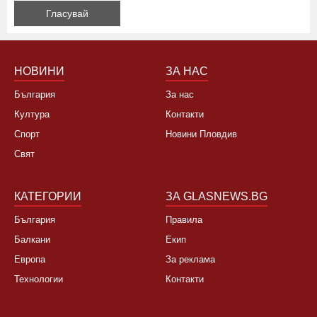
Да, не си заслужава, планирам почивка в чужбина
Не, няма да се откажа
НОВИНИ
ЗА НАС
България
За нас
Култура
Контакти
Спорт
Новини Пловдив
Свят
КАТЕГОРИИ
ЗА GLASNEWS.BG
България
Правила
Балкани
Екип