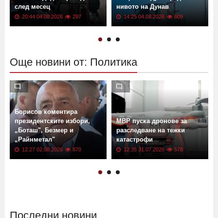
"Възраждане" обявява
има ли риск от спиране на
своя кандидат-президент
АЕЦ Козлодуй заради
след месец
нивото на Дунав
20:44 04.08.2026
297
14:25 04.08.2026
609
Още новини от: Политика
Борисов коментира
президентските избори,
МВР пуска дронове за
а
„Боташ", Безмер и
разследване на тежки
„Райнметал"
катастрофи
12:27 02.08.2026
870
12:35 31.07.2026
578