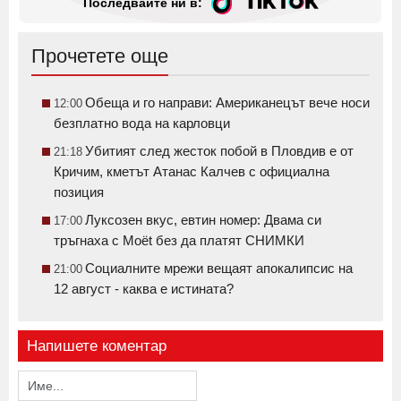
Последвайте ни в:
Прочетете още
Обеща и го направи: Американецът вече носи
12:00
безплатно вода на карловци
Убитият след жесток побой в Пловдив е от
21:18
Кричим, кметът Атанас Калчев с официална
позиция
Луксозен вкус, евтин номер: Двама си
17:00
тръгнаха с Moët без да платят СНИМКИ
Социалните мрежи вещаят апокалипсис на
21:00
12 август - каква е истината?
Напишете коментар