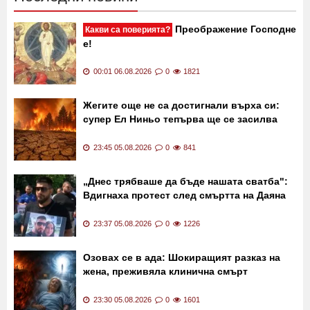
Последни новини
Преображение Господне
Какви са поверията?
е!
00:01 06.08.2026
0
1821
Жегите още не са достигнали върха си:
супер Ел Ниньо тепърва ще се засилва
23:45 05.08.2026
0
841
„Днес трябваше да бъде нашата сватба":
Вдигнаха протест след смъртта на Даяна
23:37 05.08.2026
0
1226