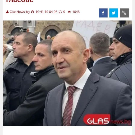
GlasNews.bg
10:41 19.04.26
0
1046