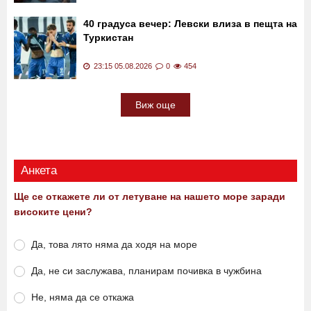
Озовах се в ада: Шокиращият разказ на
жена, преживяла клинична смърт
23:30 05.08.2026
0
1601
40 градуса вечер: Левски влиза в пещта на
Туркистан
23:15 05.08.2026
0
454
Виж още
Анкета
Ще се откажете ли от летуване на нашето море заради
високите цени?
Да, това лято няма да ходя на море