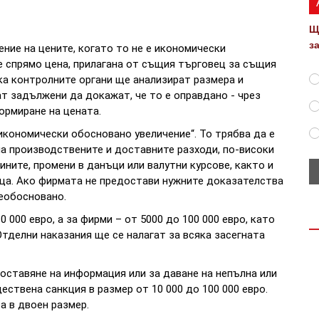
Щ
з
ние на цените, когато то не е икономически
е спрямо цена, прилагана от същия търговец за същия
ка контролните органи ще анализират размера и
т задължени да докажат, че то е оправдано - чрез
ормиране на цената.
кономически обосновано увеличение“. То трябва да е
а производствените и доставните разходи, по-високи
ините, промени в данъци или валутни курсове, както и
еца. Ако фирмата не предостави нужните доказателства
необосновано.
0 000 евро, а за фирми – от 5000 до 100 000 евро, като
Отделни наказания ще се налагат за всяка засегната
доставяне на информация или за даване на непълна или
ествена санкция в размер от 10 000 до 100 000 евро.
а в двоен размер.