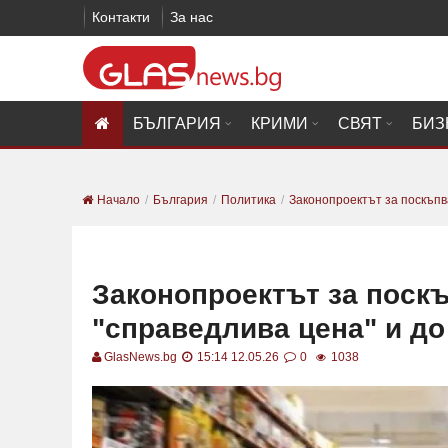
Контакти
За нас
БЪЛГАРИЯ
КРИМИ
СВЯТ
БИЗ
Начало
България
Политика
Законопроектът за поскъпва
Законопроектът за поск
"справедлива цена" и до
GlasNews.bg
15:14 12.05.26
0
1038