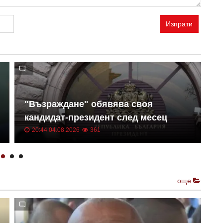
Изпрати
М
"Възраждане" обявява своя
р
кандидат-президент след месец
з
20:44 04.08.2026
361
още