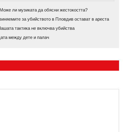
а: Може ли музиката да обясни жестокостта?
бвиняемите за убийството в Пловдив остават в ареста
ашата тактика не включва убийства
цата между дете и палач