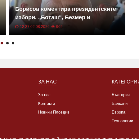
Борисов коментира президентските
М
избори, „Боташ", Безмер и
н
„Райнметал"
12:27 02.08.2026
902
ЗА НАС
КАТЕГОРИ
За нас
България
Контакти
Балкани
Новини Пловдив
Европа
Технологии
и в тях, са под закрила на Закона за авторското право и сродните