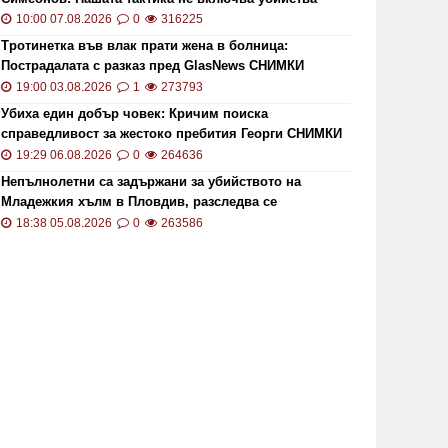
10:00 07.08.2026
0
316225
Тротинетка във влак прати жена в болница:
Пострадалата с разказ пред GlasNews СНИМКИ
19:00 03.08.2026
1
273793
Убиха един добър човек: Кричим поиска
справедливост за жестоко пребития Георги СНИМКИ
и ВИДЕО
19:29 06.08.2026
0
264636
Непълнолетни са задържани за убийството на
Младежкия хълм в Пловдив, разследва се
хомофобски мотив
18:38 05.08.2026
0
263586