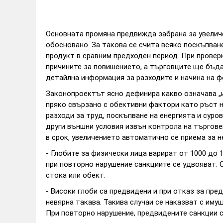
Основната промяна предвижда забрана за увеличе
обосновано. За такова се счита всяко поскъпван
продукт в сравним предходен период. При провер
причините за повишението, а търговците ще бъда
детайлна информация за разходите и начина на ф
Законопроектът ясно дефинира какво означава „и
пряко свързано с обективни фактори като ръст н
разходи за труд, поскъпване на енергията и суров
други външни условия извън контрола на търгов
в срок, увеличението автоматично се приема за 
- Глобите за физически лица варират от 1000 до 1
при повторно нарушение санкциите се удвояват. 
стока или обект.
- Високи глоби са предвидени и при отказ за пре
невярна такава. Такива случаи се наказват с имущ
При повторно нарушение, предвидените санкции с