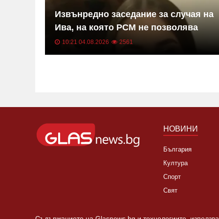
Извънредно заседание за случая на
дване
Ива, на която РСМ не позволява
лечение в България
10:21 04.08.2026
2561
НОВИНИ
България
Култура
Спорт
Свят
Съдържанието на Glasnews.bg и технологиите, използван