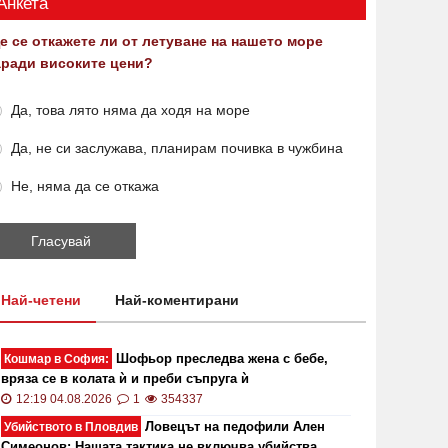
Анкета
е се откажете ли от летуване на нашето море
аради високите цени?
Да, това лято няма да ходя на море
Да, не си заслужава, планирам почивка в чужбина
Не, няма да се откажа
Най-четени
Най-коментирани
Шофьор преследва жена с бебе,
Кошмар в София:
вряза се в колата ѝ и преби съпруга ѝ
12:19 04.08.2026
1
354337
Ловецът на педофили Ален
Убийството в Пловдив
Симеонов: Нашата тактика не включва убийства