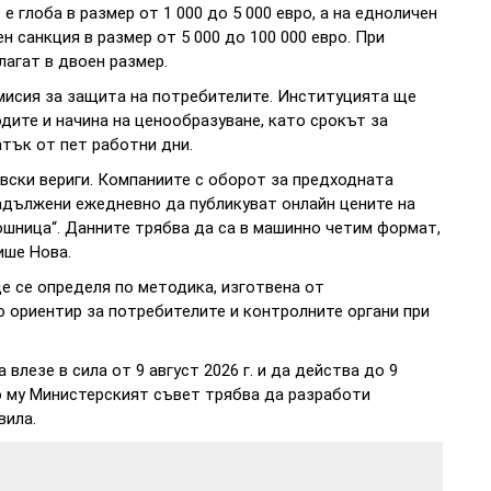
е глоба в размер от 1 000 до 5 000 евро, а на едноличен
 санкция в размер от 5 000 до 100 000 евро. При
лагат в двоен размер.
исия за защита на потребителите. Институцията ще
дите и начина на ценообразуване, като срокът за
тък от пет работни дни.
вски вериги. Компаниите с оборот за предходната
адължени ежедневно да публикуват онлайн цените на
кошница“. Данните трябва да са в машинно четим формат,
ише Нова.
ще се определя по методика, изготвена от
 ориентир за потребителите и контролните органи при
влезе в сила от 9 август 2026 г. и да действа до 9
то му Министерският съвет трябва да разработи
вила.