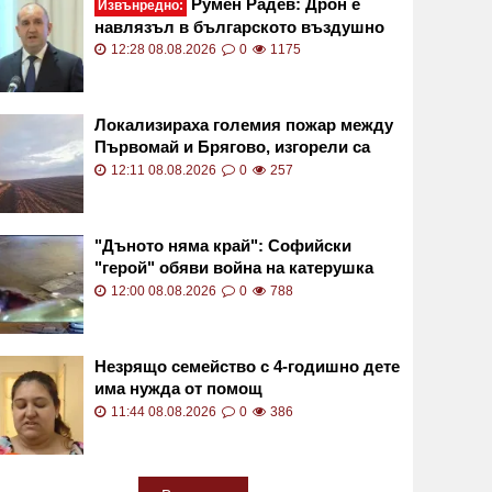
Румен Радев: Дрон е
Извънредно:
навлязъл в българското въздушно
пространство
12:28 08.08.2026
0
1175
Локализираха големия пожар между
Първомай и Брягово, изгорели са
близо 3500 декара
12:11 08.08.2026
0
257
"Дъното няма край": Софийски
"герой" обяви война на катерушка
ВИДЕО
12:00 08.08.2026
0
788
Незрящо семейство с 4-годишно дете
има нужда от помощ
11:44 08.08.2026
0
386