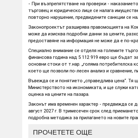
- При възпрепятстване на проверки - наказанието 
търговец и юридическо лице се налага имуществен
повторно нарушение, предвидените санкции се на
Законопроектът разширява правомощията на Ком
може да изисква подробни данни за цените, разхо
предоставяне на информация не може да е по-кра
Специално внимание се отделя на големите търго
финансова година над 5 112 919 евро ще бъдат з
основни стоки от т.нар. „голяма потребителска 
което ще позволи по-лесен анализ и сравнение, п
Въвежда се и понятието „справедлива цена“. Тя 
Министерството на икономиката, и ще служи като
оценка на цените на пазара.
Законът има временен характер - предвижда се да 
август 2027 г. В тримесечен срок след приемане
подробна методика за прилагането на новите пра
ПРОЧЕТЕТЕ ОЩЕ