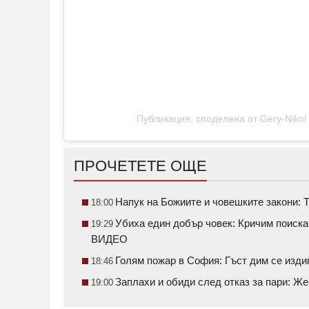
Публикация, споделена от Gery-Nikol 
ПРОЧЕТЕТЕ ОЩЕ
Напук на Божиите и човешките закони: Т
18:00
Убиха един добър човек: Кричим поиск
19:29
ВИДЕО
Голям пожар в София: Гъст дим се изди
18:46
Заплахи и обиди след отказ за пари: Ж
19:00