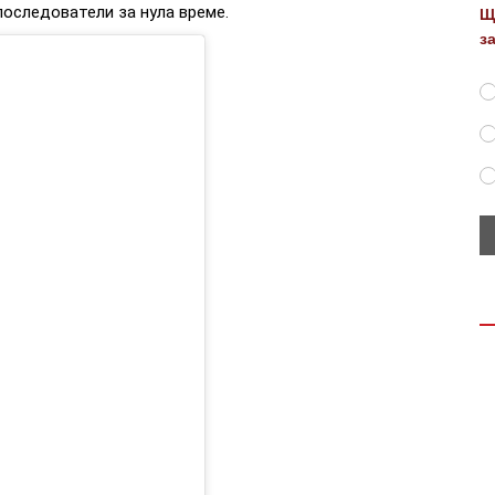
последователи за нула време.
Щ
з