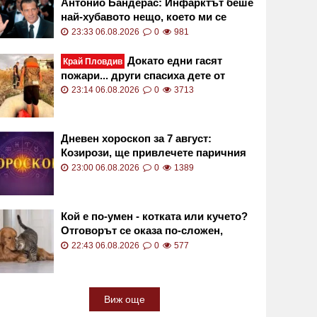
Антонио Бандерас: Инфарктът беше
най-хубавото нещо, което ми се
случи
23:33 06.08.2026
0
981
Докато едни гасят
Край Пловдив
пожари... други спасиха дете от
сигурна смърт във водите на язовир
23:14 06.08.2026
0
3713
СНИМКИ
Дневен хороскоп за 7 август:
Козирози, ще привлечете паричния
поток към вас!
23:00 06.08.2026
0
1389
Кой е по-умен - котката или кучето?
Отговорът се оказа по-сложен,
отколкото изглежда
22:43 06.08.2026
0
577
Виж още