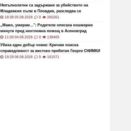
Непълнолетни са задържани за убийството на
Младежкия хълм в Пловдив, разследва се
хомофобски мотив
18:38 05.08.2026
0
260261
„Мамо, умирам...": Родители описаха кошмарни
минути пред неотложна помощ в Асеновград
11:00 04.08.2026
0
138465
Убиха един добър човек: Кричим поиска
справедливост за жестоко пребития Георги СНИМКИ
и ВИДЕО
19:29 06.08.2026
0
101571