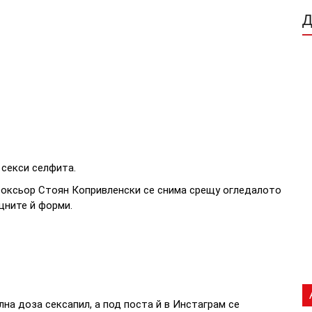
 секси селфита.
боксьор Стоян Копривленски се снима срещу огледалото
щните й форми.
на доза сексапил, а под поста й в Инстаграм се