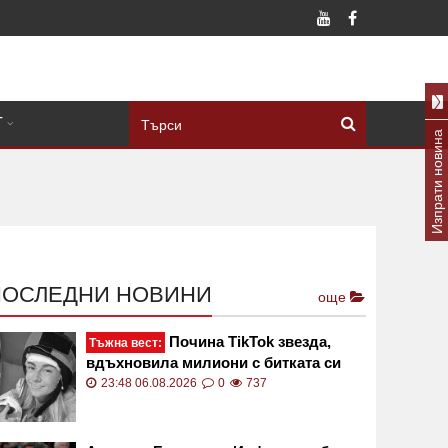
Т
Изпрати новина
ПОСЛЕДНИ НОВИНИ
още
Почина TikTok звезда,
Тъжна вест:
вдъхновила милиони с битката си
срещу рядък рак
23:48 06.08.2026
0
737