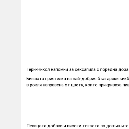
Гери-Никол напомни за сексапила с поредна доза
Бившата приятелка на най-добрия български кик
в рокля направена от цветя, които прикриваха пи
Певицата добави и високи токчета за допълнител