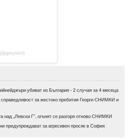
(@gerynikol)
ийнейджъри убиват из България - 2 случая за 4 месеца
а справедливост за жестоко пребития Георги СНИМКИ и
га над „Левски Г", огънят се разгоря отново СНИМКИ
ени предупреждават за агресивен просяк в София