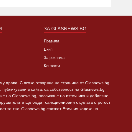
И
ЗА GLASNEWS.BG
Правила
Екип
За реклама
Контакти
 му права. С всяко отваряне на страница от Glasnews.bg
 публикувани в сайта, са собственост на Glasnews.bg
сие на Glasnews.bg, посочване на източника и добавяне
Нарушителите ще бъдат санкционирани с цялата строгост
ст за тях. Glasnews.bg спазват Етичния кодекс на