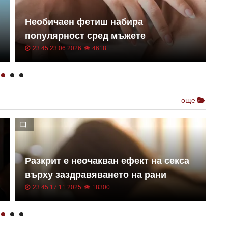
Необичаен фетиш набира
С
популярност сред мъжете
н
23:45 23.06.2026
4618
още
П
Разкрит е неочакван ефект на секса
м
върху заздравяването на рани
п
23:45 17.11.2025
18300