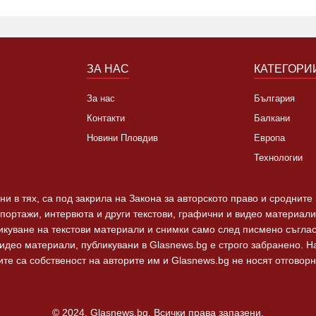
ЗА НАС
КАТЕГОРИ
За нас
България
Контакти
Балкани
Новини Пловдив
Европа
Технологии
и в тях, са под закрила на Закона за авторското право и сродните
епортажи, интервюта и други текстови, графични и видео материали,
ликуване на текстови материали и снимки само след писмено съгла
видео материали, публикувани в Glasnews.bg е строго забранено. 
те са собственост на авторите им и Glasnews.bg не носят отговорно
© 2024, Glasnews.bg, Всички права запазени.