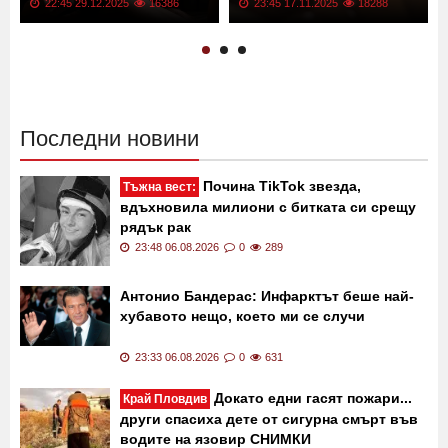
22:45 29.12.2025
16386
23:45 17.11.2025
18288
Последни новини
Почина TikTok звезда,
Тъжна вест:
вдъхновила милиони с битката си срещу
рядък рак
23:48 06.08.2026
0
289
Антонио Бандерас: Инфарктът беше най-
хубавото нещо, което ми се случи
23:33 06.08.2026
0
631
Докато едни гасят пожари...
Край Пловдив
други спасиха дете от сигурна смърт във
водите на язовир СНИМКИ