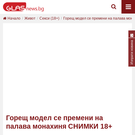
Начало
Живот
Секси (18+)
Горещ модел се премени на палава мона
Изпрати новина
Горещ модел се премени на
палава монахиня СНИМКИ 18+