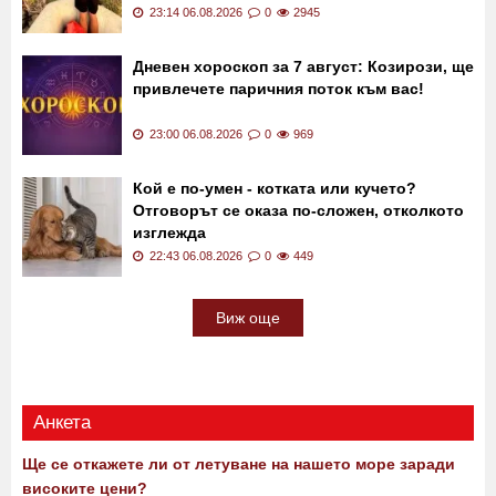
23:14 06.08.2026
0
2945
Дневен хороскоп за 7 август: Козирози, ще
привлечете паричния поток към вас!
23:00 06.08.2026
0
969
Кой е по-умен - котката или кучето?
Отговорът се оказа по-сложен, отколкото
изглежда
22:43 06.08.2026
0
449
Виж още
Анкета
Ще се откажете ли от летуване на нашето море заради
високите цени?