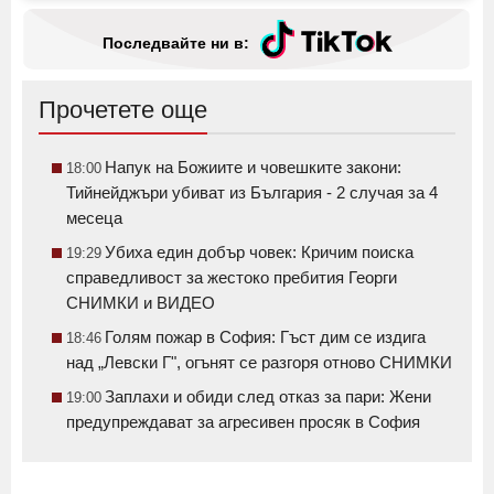
Последвайте ни в:
Прочетете още
Напук на Божиите и човешките закони:
18:00
Тийнейджъри убиват из България - 2 случая за 4
месеца
Убиха един добър човек: Кричим поиска
19:29
справедливост за жестоко пребития Георги
СНИМКИ и ВИДЕО
Голям пожар в София: Гъст дим се издига
18:46
над „Левски Г", огънят се разгоря отново СНИМКИ
Заплахи и обиди след отказ за пари: Жени
19:00
предупреждават за агресивен просяк в София