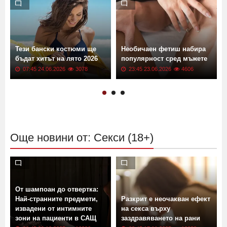
т
Тези бански костюми ще
Необичаен фетиш набира
бъдат хитът на лято 2026
популярност сред мъжете
07:45 24.06.2026
3078
23:45 23.06.2026
4606
Още новини от: Секси (18+)
От шампоан до отвертка:
Най-странните предмети,
Разкрит е неочакван ефект
извадени от интимните
на секса върху
зони на пациенти в САЩ
заздравяването на рани