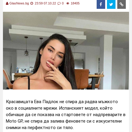
GlasNews.bg
23:59 07.10.22
0
18405
Красавицата Ева Падлок не спира да радва мъжкото
око в социалните мрежи. Испанският модел, който
обичаше да се показва на стартовете от надпреварите в
Moto GP, не спира да залива феновете си с изкусителни
снимки на перфектното си тяло.