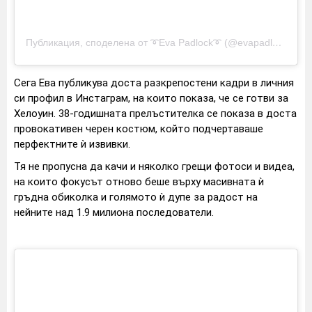
Публикация, споделена от ➰Eva Padlock➰ (@evapadlock)
Сега Ева публикува доста разкрепостени кадри в личния
си профил в Инстаграм, на които показа, че се готви за
Хелоуин. 38-годишната прелъстителка се показа в доста
провокативен черен костюм, който подчертаваше
перфектните ѝ извивки.
Тя не пропусна да качи и няколко грещи фотоси и видеа,
на които фокусът отново беше върху масивната ѝ
гръдна обиколка и голямото ѝ дупе за радост на
нейните над 1.9 милиона последователи.