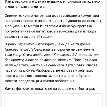
Камелия, която е фен на нудизма, е прикрила загадъчно
с двете ръце гърдите си.
Снимките, които натрупаха доста лайкове и коментари,
накараха феновете на фолк дивата буквално да онемеят,
а социалните мрежи Инстаграм и Фейсбук прегряха -
потребителите се питат как е възможно да изглежда
зашеметяващо на 51 години.
"Браво. Страхотно изглеждаш.", "Хич да не ти дреме.
Прекрасна си!", "Прекрасна, въпреки че не съм фен на
този жанр. Стига злоба, хора! Колежката й Андреа остана
без прашки, а вие за Камито се хванахте! Поне Камелия
изглежда така, както е на снимката. Супер тяло"
, гласят
част от хвалбите. Разбира се, не липсват и хейтъри,
които да оплюят звездата, както и превъзбудени
мажаги, предлагащи интимни забавления.
Вижте фотосите, докато не са свалени от Инстаграм: