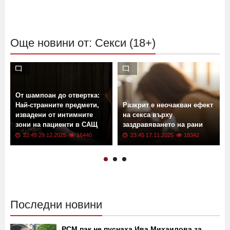
Още новини от: Секси (18+)
От шампоан до отвертка:
Най-странните предмети,
Разкрит е неочакван ефект
извадени от интимните
на секса върху
зони на пациенти в САЩ
заздравяването на рани
22:45 29.12.2025
16440
23:45 17.11.2025
18342
Последни новини
РСМ пак не пуснаха Ива Михаилова за