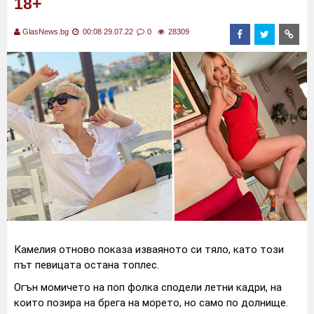
18+
GlasNews.bg
00:08 29.07.22
0
28309
Камелия отново показа изваяното си тяло, като този
път певицата остана топлес.
Огън момичето на поп фолка сподели летни кадри, на
които позира на брега на морето, но само по долнище.