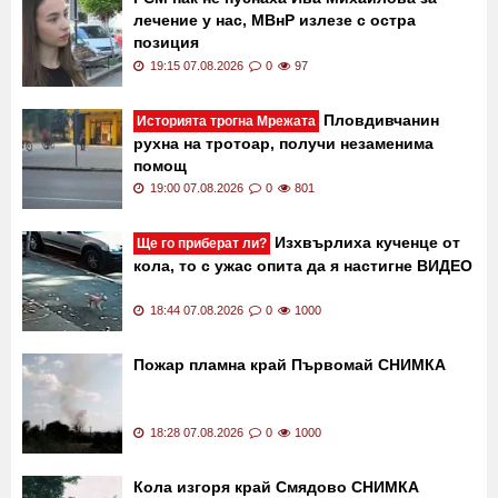
лечение у нас, МВнР излезе с остра
позиция
19:15 07.08.2026
0
97
Пловдивчанин
Историята трогна Мрежата
рухна на тротоар, получи незаменима
помощ
19:00 07.08.2026
0
801
Изхвърлиха кученце от
Ще го приберат ли?
кола, то с ужас опита да я настигне ВИДЕО
18:44 07.08.2026
0
1000
Пожар пламна край Първомай СНИМКА
18:28 07.08.2026
0
1000
Кола изгоря край Смядово СНИМКА