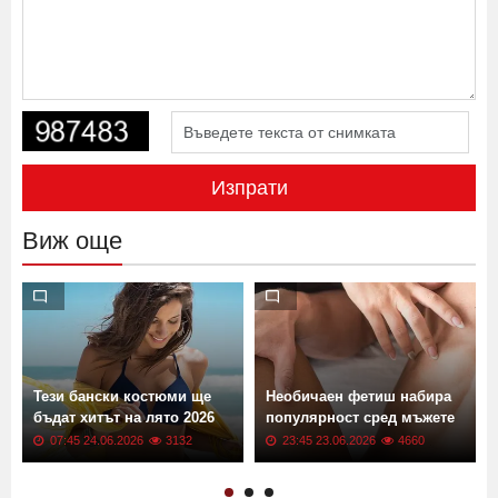
Изпрати
Виж още
т
Тези бански костюми ще
Необичаен фетиш набира
бъдат хитът на лято 2026
популярност сред мъжете
07:45 24.06.2026
3132
23:45 23.06.2026
4660