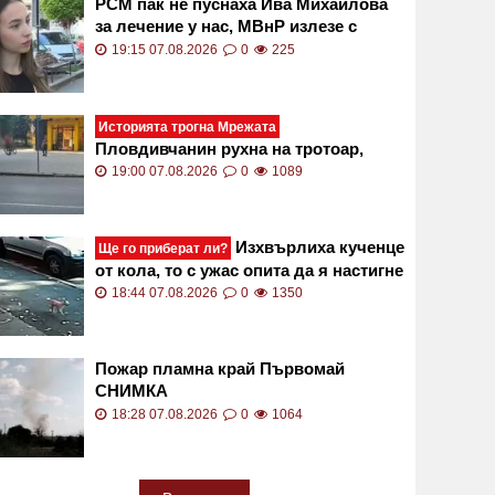
РСМ пак не пуснаха Ива Михаилова
за лечение у нас, МВнР излезе с
остра позиция
19:15 07.08.2026
0
225
Историята трогна Мрежата
Пловдивчанин рухна на тротоар,
получи незаменима помощ
19:00 07.08.2026
0
1089
Изхвърлиха кученце
Ще го приберат ли?
от кола, то с ужас опита да я настигне
ВИДЕО
18:44 07.08.2026
0
1350
Пожар пламна край Първомай
СНИМКА
18:28 07.08.2026
0
1064