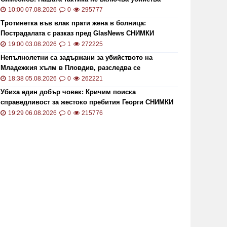
10:00 07.08.2026
0
295777
Тротинетка във влак прати жена в болница:
Пострадалата с разказ пред GlasNews СНИМКИ
19:00 03.08.2026
1
272225
Непълнолетни са задържани за убийството на
Младежкия хълм в Пловдив, разследва се
хомофобски мотив
18:38 05.08.2026
0
262221
Убиха един добър човек: Кричим поиска
справедливост за жестоко пребития Георги СНИМКИ
и ВИДЕО
19:29 06.08.2026
0
215776