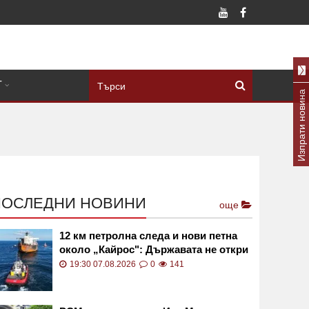
Т
Изпрати новина
ПОСЛЕДНИ НОВИНИ
още
12 км петролна следа и нови петна
около „Кайрос": Държавата не откри
активен теч СНИМКИ и ВИДЕО
19:30 07.08.2026
0
141