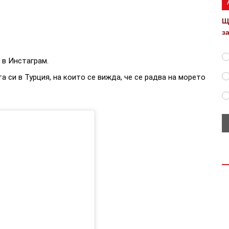
Щ
з
 в Инстаграм.
 си в Турция, на които се вижда, че се радва на морето