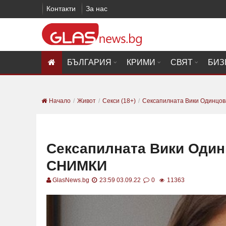
Контакти
За нас
БЪЛГАРИЯ
КРИМИ
СВЯТ
БИЗ
Начало
Живот
Секси (18+)
Сексапилната Вики Одинцова
Сексапилната Вики Один
СНИМКИ
GlasNews.bg
23:59 03.09.22
0
11363