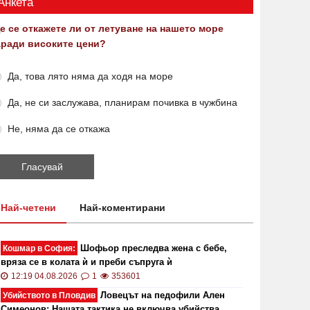
Анкета
е се откажете ли от летуване на нашето море
аради високите цени?
Да, това лято няма да ходя на море
Да, не си заслужава, планирам почивка в чужбина
Не, няма да се откажа
Най-четени
Най-коментирани
Шофьор преследва жена с бебе,
Кошмар в София:
вряза се в колата ѝ и преби съпруга ѝ
12:19 04.08.2026
1
353601
Ловецът на педофили Ален
Убийството в Пловдив
Симеонов: Нашата тактика не включва убийства