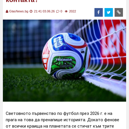
GlasNews.bg
21:41 03.06.26
0
2022
Световното първенство по футбол през 2026 г. е на
прага на това да пренапише историята. Докато фенове
от всички краища на планетата се стичат към трите