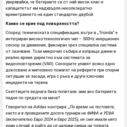
уверявайки, че батериите са от най-висок клас и
капацитетът им надхвърля неколкократно
времетраенето на един стандартен двубой.
Какво се крие под повърхността?
Според техническата спецификация, вътре в „Trionda“ е
интегриран високотехнологичен чип – 500Hz инерционен
сензор за движение, фиксиран чрез специална система
от окачване. Този микрочип събира и изпраща данни в
реално време директно към системата за
видеоповторения (VAR). Сензорите улавят всяко едно
докосване и мигновено помагат на реферите при спорни
ситуации за засади, игра с ръка и други ключови
инциденти на терена.
Скептиците веднага биха попитали: ами ако батерията
падне по средата на мача?
Говорител на
Adidas
контрира:
„По време на тестовете,
както и в проведените досега турнири на ФИФА и УЕФА
(включително Евро 2024 и Евро 2025), не сме имали нито
един случай, в който да се наложи смяна на топката