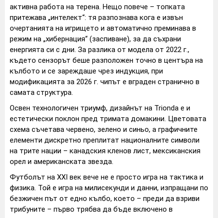
активна работа на терена. Нещо повече – топката
притежава „интелект“: тя разпознава кога е извън
очертанията на игрището и автоматично преминава в
режим на „хибернация“ (заспиване), за да съхрани
енергията си с дни. За разлика от модела от 2022 г.,
където сензорът беше разположен точно в центъра на
кълбото и се зареждаше чрез индукция, при
модификацията за 2026 г. чипът е вграден странично в
самата структура.
Освен технологичен триумф, дизайнът на Trionda е и
естетически поклон пред тримата домакини. Цветовата
схема съчетава червено, зелено и синьо, а графичните
елементи дискретно преплитат националните символи
на трите нации – канадския кленов лист, мексиканския
орел и американската звезда.
Футболът на XXI век вече не е просто игра на тактика и
физика. Той е игра на милисекунди и данни, изпращани по
безжичен път от едно кълбо, което – преди да взриви
трибуните – първо трябва да бъде включено в