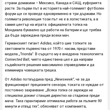
страни домакини – Мексико, Канада и САЩ, еуфорията
расте. За първи път в историята най-големият футболен
форум ще се проведе едновременно в три държави. Но
голямата революция този път не е в логистиката, а в
самия център на играта: официалната топка на
Мондиала буквално ще работи на батерии и ще трябва
да бъде зареждана преди всеки мач.
Германският гигант
Adidas
, който шие топките за
световните първенства от 1970 г. насам, представи
модела „Trionda“. В сърцето му е внедрена технологията
Connected Ball
, чиято единствена цел е да направи
съдийските решения максимално справедливи и да
елиминира човешката грешка.
От
Adidas
потвърдиха пред „
Newsweek
“
, че за да
функционират прецизните сензори, токата се нуждае от
постоянно захранване:
„Всяка топка се зарежда на
специална докинг станция директно на стадиона преди
мача. Така гарантираме оптимална работа за пълните 90
минути и отвъд тях“
, обясняват от компанията,