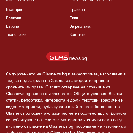
България
Правила
Балкани
Екип
Европа
За реклама
Технологии
Контакти
Съдържанието на Glasnews.bg и технологиите, използвани в
тях, са под закрила на Закона за авторското право и
сродните му права. С всяко отваряне на страница от
Glasnews.bg вие се съгласявате с Общите условия. Всички
статии, репортажи, интервюта и други текстови, графични и
видео материали, публикувани в сайта, са собственост на
Glasnews.bg освен ако изрично не е посочено друго. Допуска
се публикуване на текстови материали и снимки само след
писмено съгласие на Glasnews.bg, посочване на източника и
добавяне на линк към Glasnews.bg. Използването на