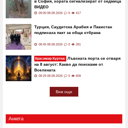
в София, хората сигнализират от седмица
ВИДЕО
09:00 08.08.2026
0
417
Турция, Саудитска Арабия и Пакистан
подписаха пакт за обща отбрана
08:45 08.08.2026
0
281
Лъвската порта се отваря
Красимир Куртев:
на 8 август: Какво да поискаме от
Вселената
08:29 08.08.2026
0
609
Виж още
Анкета