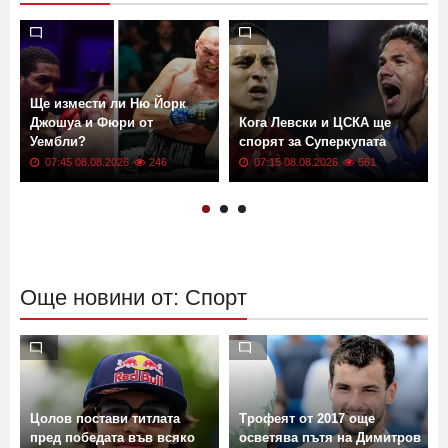
Ще измести ли Ню Йорк
Джошуа и Фюри от
Кога Левски и ЦСКА ще
Уембли?
спорят за Суперкупата
07:45 08.08.2026
246
07:15 08.08.2026
561
Още новини от: Спорт
Цолов постави титлата
Трофеят от 2017 още
пред победата във всяко
осветява пътя на Димитров