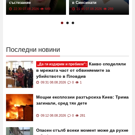
състезание
в Синсинати
22:30 07.08.2026
449
21:45 07.08.2026
289
Последни новини
Какво споделяли
„Да ги издирим и пребием":
в мрежата част от обвиняемите за
убийството в Пловдив
09:31 08.08.2026
0
1
Мощни експлозии разтърсиха Киев: Трима
загинали, сред тях дете
09:12 08.08.2026
0
281
Опасен стълб всеки момент може да рухне