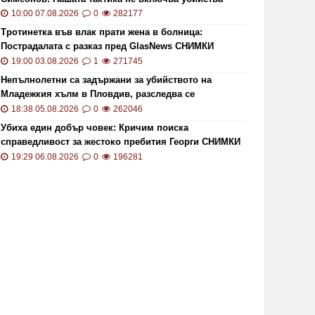
10:00 07.08.2026
0
282177
Тротинетка във влак прати жена в болница:
Пострадалата с разказ пред GlasNews СНИМКИ
19:00 03.08.2026
1
271745
Непълнолетни са задържани за убийството на
Младежкия хълм в Пловдив, разследва се
хомофобски мотив
18:38 05.08.2026
0
262046
Убиха един добър човек: Кричим поиска
справедливост за жестоко пребития Георги СНИМКИ
и ВИДЕО
19:29 06.08.2026
0
196281