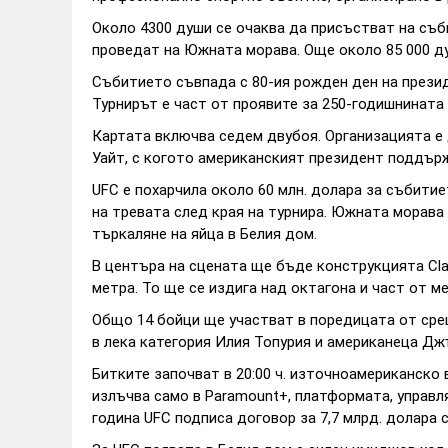
Около 4300 души се очаква да присъстват на съб
проведат на Южната морава. Още около 85 000 ду
Събитието съвпада с 80-ия рожден ден на прези
Турнирът е част от проявите за 250-годишнината 
Картата включва седем двубоя. Организацията е
Уайт, с когото американският президент поддър
UFC е похарчила около 60 млн. долара за събитие
на тревата след края на турнира. Южната морава
търкаляне на яйца в Белия дом.
В центъра на сцената ще бъде конструкцията Cla
метра. То ще се издига над октагона и част от м
Общо 14 бойци ще участват в поредицата от сре
в лека категория Илия Топурия и американеца Дж
Битките започват в 20:00 ч. източноамериканско 
излъчва само в Paramount+, платформата, управ
година UFC подписа договор за 7,7 млрд. долара съ