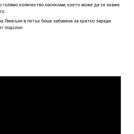
о голямо количество насекоми, което може да се окаже
то.
а Линкълн в петък беше забавена за кратко заради
ят подслон.