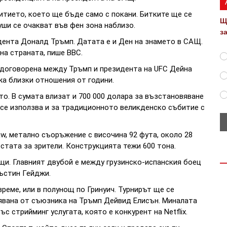
итието, което ще бъде само с покани. Битките ще се
Щ
ши се очакват във фен зона наблизо.
з
дента Доналд Тръмп. Датата е и Ден на знамето в САЩ.
на страната, пише BBC.
 договорена между Тръмп и президента на UFC Дейна
жа близки отношения от години.
то. В сумата влизат и 700 000 долара за възстановяване
 се използва и за традиционното великденско събитие с
w, метално съоръжение с височина 92 фута, около 28
естата за зрители. Конструкцията тежи 600 тона.
щи. Главният двубой е между грузинско-испанския боец
ъстин Гейджи.
време, или в полунощ по Гринуич. Турнирът ще се
лявана от съюзника на Тръмп Дейвид Елисън. Миналата
с стрийминг услугата, която е конкурент на Netflix.