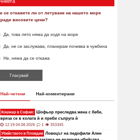
Анкета
е се откажете ли от летуване на нашето море
аради високите цени?
Да, това лято няма да ходя на море
Да, не си заслужава, планирам почивка в чужбина
Не, няма да се откажа
Най-четени
Най-коментирани
Шофьор преследва жена с бебе,
Кошмар в София:
вряза се в колата ѝ и преби съпруга ѝ
12:19 04.08.2026
1
353345
Ловецът на педофили Ален
Убийството в Пловдив
Симеонов: Нашата тактика не включва убийства