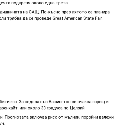
деята подкрепя около една трета.
годишнината на САЩ. По-късно през лятото се планира
юли трябва да се проведе Great American State Fair.
битието. За неделя във Вашингтон се очаква горещ и
аренхайт, или около 33 градуса по Целзий.
и. Прогнозата включва риск от мълнии, поройни валежи
/ч.