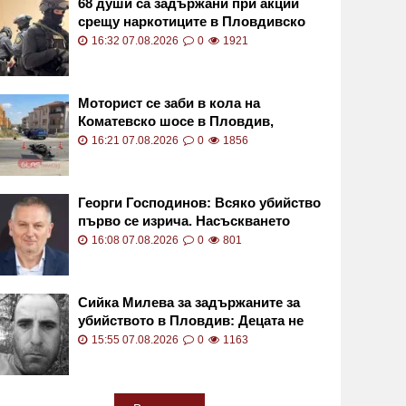
68 души са задържани при акции
срещу наркотиците в Пловдивско
16:32 07.08.2026
0
1921
Моторист се заби в кола на
Коматевско шосе в Пловдив,
откараха го с линейка ВИДЕО
16:21 07.08.2026
0
1856
Георги Господинов: Всяко убийство
първо се изрича. Насъскването
убива
16:08 07.08.2026
0
801
Сийка Милева за задържаните за
убийството в Пловдив: Децата не
трябва да бият до смърт
15:55 07.08.2026
0
1163