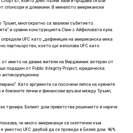
 Спортът, който днес пълни зали и продава скъпи
от спонсори и домакини. В миналото американски
 Тръмп, многократно са хвалили събитието.
ята“ и сравни конструкцията Claw с Айфеловата кула.
определи UFC като „дефиниция на американска мека
тно партньорство, което ще използва UFC като
 от името на двама жители на Вирджиния: ветеран от
 подаден от Public Integrity Project, юридическа
о антикорупционна.
пирано“. Като аргументи са посочени липса на нужните
 и близките лични и финансови връзки между Тръмп,
за турнира. Белият дом приветства решението и нарече
 показва, че много американци са скептични към
 е уместно UFC двубой да се проведе в Белия дом. 46%