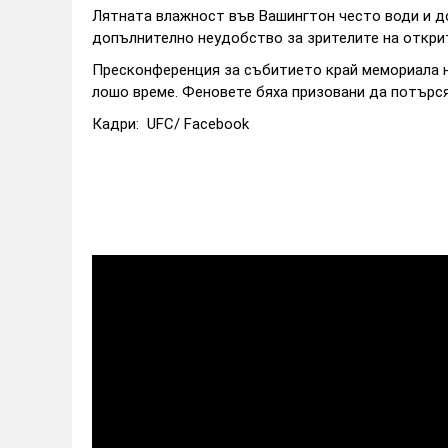
Лятната влажност във Вашингтон често води и д
допълнително неудобство за зрителите на откри
Пресконференция за събитието край мемориала н
лошо време. Феновете бяха призовани да потърс
Кадри: UFC/ Facebook