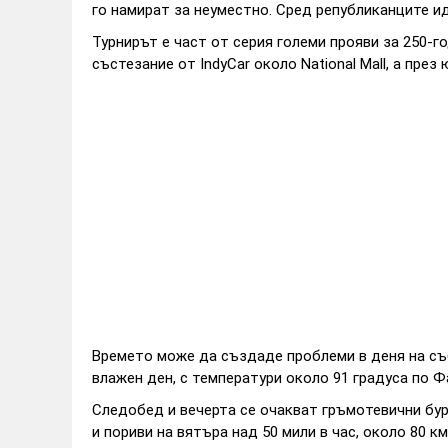
го намират за неуместно. Сред републиканците и
Турнирът е част от серия големи прояви за 250-
състезание от IndyCar около National Mall, а през 
Времето може да създаде проблеми в деня на съ
влажен ден, с температури около 91 градуса по Ф
Следобед и вечерта се очакват гръмотевични бур
и пориви на вятъра над 50 мили в час, около 80 км