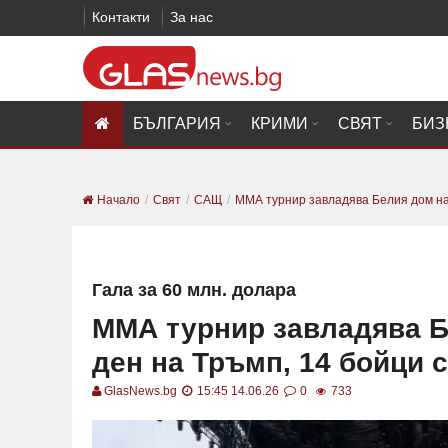
Контакти
За нас
БЪЛГАРИЯ
КРИМИ
СВЯТ
БИЗ
Начало
Свят
САЩ
ММА турнир завладява Белия дом на
Гала за 60 млн. долара
ММА турнир завладява 
ден на Тръмп, 14 бойци 
GlasNews.bg
15:45 14.06.26
0
733