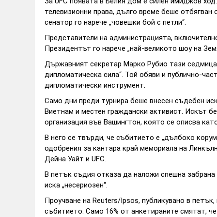
За UFC появата в Белия дом е силен имиджов ход.
телевизионни права, дълго време беше отбягван 
сенатор го нарече „човешки бой с петли“.
Представители на администрацията, включително
Президентът го нарече „най-великото шоу на Зем
Държавният секретар Марко Рубио тази седмица 
дипломатическа сила“. Той обяви и публично-час
дипломатически инструмент.
Само дни преди турнира беше внесен съдебен иск
Виетнам и местен граждански активист. Искът беше
организация във Вашингтон, която се описва кат
В него се твърди, че събитието е „дълбоко корум
одобрения за кантара край мемориала на Линкълн
Дейна Уайт и UFC.
В петък съдия отказа да наложи спешна забрана 
иска „несериозен“.
Проучване на Reuters/Ipsos, публикувано в петък,
събитието. Само 16% от анкетираните смятат, че