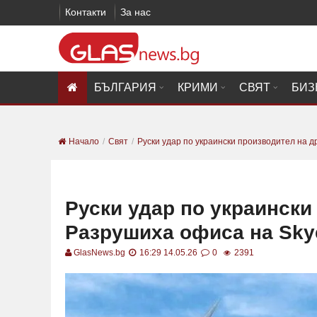
Контакти
За нас
БЪЛГАРИЯ
КРИМИ
СВЯТ
БИЗ
Начало
Свят
Руски удар по украински производител на др
Руски удар по украински
Разрушиха офиса на Sky
GlasNews.bg
16:29 14.05.26
0
2391