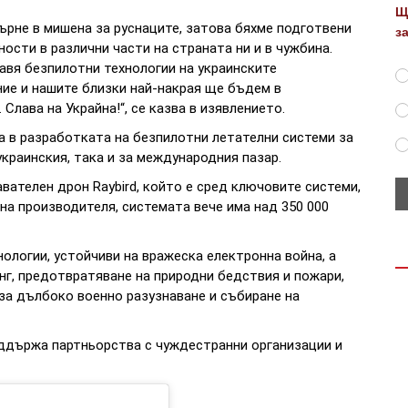
Щ
върне в мишена за руснаците, затова бяхме подготвени
з
ости в различни части на страната ни и в чужбина.
вя безпилотни технологии на украинските
ние и нашите близки най-накрая ще бъдем в
Слава на Украйна!“, се казва в изявлението.
ана в разработката на безпилотни летателни системи за
украинския, така и за международния пазар.
вателен дрон Raybird, който е сред ключовите системи,
на производителя, системата вече има над 350 000
ологии, устойчиви на вражеска електронна война, а
нг, предотвратяване на природни бедствия и пожари,
 за дълбоко военно разузнаване и събиране на
ддържа партньорства с чуждестранни организации и