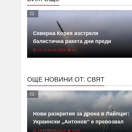
ерпал
Северна Корея изстреля
балистична ракета дни преди
ученията на САЩ и Южна Корея
19:15 06.08.2026
41
ОЩЕ НОВИНИ ОТ: СВЯТ
и
Нови разкрития за дрона в Лайпциг:
на в
Украински „Антонов" е превозвал
военни боеприпаси
16:16 06.08.2026
1086