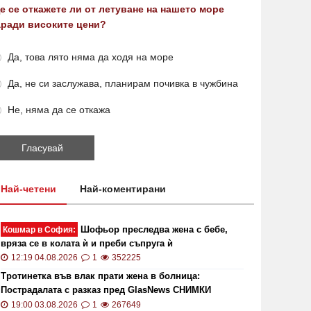
е се откажете ли от летуване на нашето море
аради високите цени?
Да, това лято няма да ходя на море
Да, не си заслужава, планирам почивка в чужбина
Не, няма да се откажа
Най-четени
Най-коментирани
Шофьор преследва жена с бебе,
Кошмар в София:
вряза се в колата ѝ и преби съпруга ѝ
12:19 04.08.2026
1
352225
Тротинетка във влак прати жена в болница:
Пострадалата с разказ пред GlasNews СНИМКИ
19:00 03.08.2026
1
267649