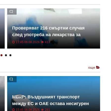
Проверяват 216 смъртни случая
З
след употреба на лекарства за
о
отслабване
к
17:45 06.08.2026
417
още
Р
МВнР: Въздушният транспорт
б
между ЕС и ОАЕ остава несигурен
15:45 06.08.2026
281