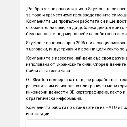
„Разбрахме, че рано или късно Skyeton ще се пре
за това и преместихме производствените си мощн
Компанията ще продължи работата си и ще доста
отбранителни сили, за да доближи деня, в който 
безопасност и под мирно небе на собствена земя. 
Skyeton е основана през 2006 г. и е специализир
търговски, индустриални и военни цели както за 
Компанията е известна най-вече със своя разузна
използвани от украинските сили. Според данните 
бойни летателни часа.
От Skyeton подчертават още, че разработват техн
решенията им се използват за граничен монитори
инженерни дейности, 3D картографиране, както и
стратегическа информация.
Компанията работи по стандартите на НАТО и по
институции.