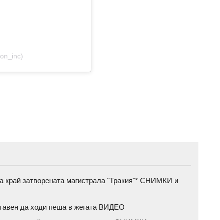
on_inc)
а край затворената магистрала "Тракия"* СНИМКИ и
ставен да ходи пеша в жегата ВИДЕО