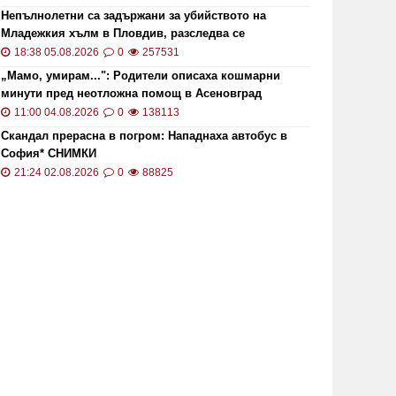
Непълнолетни са задържани за убийството на
Младежкия хълм в Пловдив, разследва се
хомофобски мотив
18:38 05.08.2026
0
257531
„Мамо, умирам...": Родители описаха кошмарни
минути пред неотложна помощ в Асеновград
11:00 04.08.2026
0
138113
Скандал прерасна в погром: Нападнаха автобус в
София* СНИМКИ
21:24 02.08.2026
0
88825