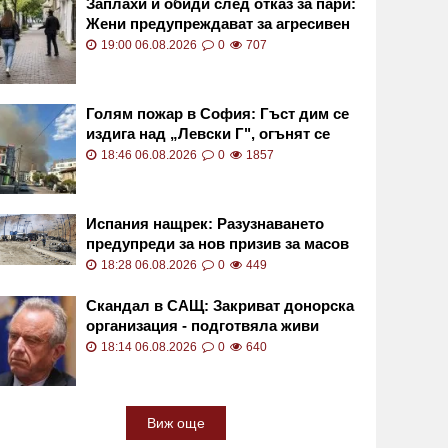
Заплахи и обиди след отказ за пари:
Жени предупреждават за агресивен
просяк в София
19:00 06.08.2026
0
707
Голям пожар в София: Гъст дим се
издига над „Левски Г", огънят се
разгоря отново СНИМКИ
18:46 06.08.2026
0
1857
Испания нащрек: Разузнаването
предупреди за нов призив за масов
щурм на Сеута
18:28 06.08.2026
0
449
Скандал в САЩ: Закриват донорска
организация - подготвяла живи
пациенти за вземане на органи
18:14 06.08.2026
0
640
Виж още