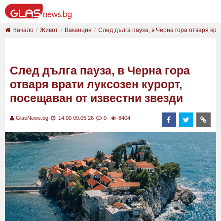
Начало
Живот
Ваканция
След дълга пауза, в Черна гора отваря врат
След дълга пауза, в Черна гора
отваря врати луксозен курорт,
посещаван от известни звезди
GlasNews.bg
14:00 09.05.26
0
8404