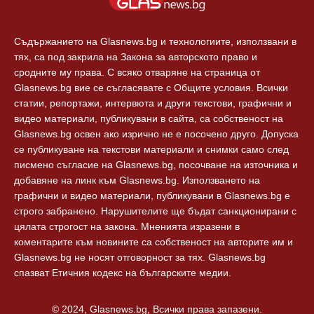
Съдържанието на Glasnews.bg и технологиите, използвани в
тях, са под закрила на Закона за авторското право и
сродните му права. С всяко отваряне на страница от
Glasnews.bg вие се съгласявате с Общите условия. Всички
статии, репортажи, интервюта и други текстови, графични и
видео материали, публикувани в сайта, са собственост на
Glasnews.bg освен ако изрично не е посочено друго. Допуска
се публикуване на текстови материали и снимки само след
писмено съгласие на Glasnews.bg, посочване на източника и
добавяне на линк към Glasnews.bg. Използването на
графични и видео материали, публикувани в Glasnews.bg е
строго забранено. Нарушителите ще бъдат санкционирани с
цялата строгост на закона. Мненията изразени в
коментарите към новините са собственост на авторите им и
Glasnews.bg не носят отговорност за тях. Glasnews.bg
спазват Етичния кодекс на българските медии.
© 2024, Glasnews.bg, Всички права запазени.