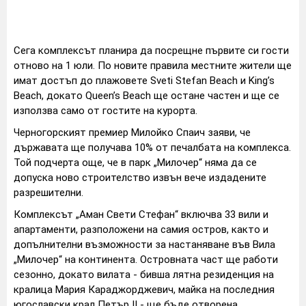
Сега комплексът планира да посрещне първите си гости
отново на 1 юли. По новите правила местните жители ще
имат достъп до плажовете Sveti Stefan Beach и King’s
Beach, докато Queen’s Beach ще остане частен и ще се
използва само от гостите на курорта.
Черногорският премиер Милойко Спаич заяви, че
държавата ще получава 10% от печалбата на комплекса.
Той подчерта още, че в парк „Милочер“ няма да се
допуска ново строителство извън вече издадените
разрешителни.
Комплексът „Аман Свети Стефан“ включва 33 вили и
апартаменти, разположени на самия остров, както и
допълнителни възможности за настаняване във Вила
„Милочер“ на континента. Островната част ще работи
сезонно, докато вилата - бивша лятна резиденция на
кралица Мария Караджорджевич, майка на последния
югославски крал Петър II - ще бъде отворена