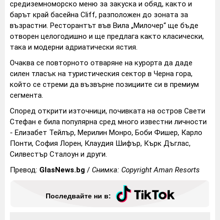
средиземноморско меню за закуска и обяд, както и
барът край басейна Cliff, разположен до зоната за
възрастни. Ресторантът във Вила „Милочер“ ще бъде
отворен целогодишно и ще предлага както класически,
така и модерни адриатически ястия.
Очаква се повторното отваряне на курорта да даде
силен тласък на туристическия сектор в Черна гора,
който се стреми да възвърне позициите си в премиум
сегмента.
Според открити източници, почивката на остров Свети
Стефан е била популярна сред много известни личности
- Елизабет Тейлър, Мерилин Монро, Боби Фишер, Карло
Понти, София Лорен, Клаудия Шифър, Кърк Дъглас,
Силвестър Сталоун и други.
Превод:
GlasNews.bg
/
Снимка: Copyright Aman Resorts
Последвайте ни в: