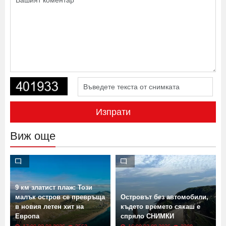
Изпрати
Виж още
9 км златист плаж: Този
малък остров се превръща
Островът без автомобили,
в новия летен хит на
където времето сякаш е
Европа
спряло СНИМКИ