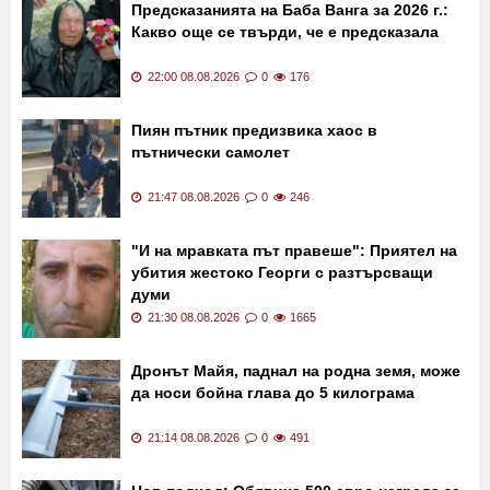
Предсказанията на Баба Ванга за 2026 г.:
Какво още се твърди, че е предсказала
22:00 08.08.2026
0
176
Пиян пътник предизвика хаос в
пътнически самолет
21:47 08.08.2026
0
246
"И на мравката път правеше": Приятел на
убития жестоко Георги с разтърсващи
думи
21:30 08.08.2026
0
1665
Дронът Майя, паднал на родна земя, може
да носи бойна глава до 5 килограма
21:14 08.08.2026
0
491