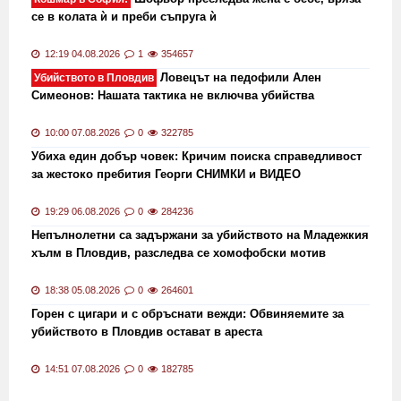
се в колата ѝ и преби съпруга ѝ
12:19 04.08.2026
1
354657
Ловецът на педофили Ален
Убийството в Пловдив
Симеонов: Нашата тактика не включва убийства
10:00 07.08.2026
0
322785
Убиха един добър човек: Кричим поиска справедливост
за жестоко пребития Георги СНИМКИ и ВИДЕО
19:29 06.08.2026
0
284236
Непълнолетни са задържани за убийството на Младежкия
хълм в Пловдив, разследва се хомофобски мотив
18:38 05.08.2026
0
264601
Горен с цигари и с обръснати вежди: Обвиняемите за
убийството в Пловдив остават в ареста
14:51 07.08.2026
0
182785