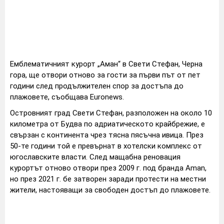
Емблематичният курорт „Аман“ в Свети Стефан, Черна
гора, ще отвори отново за гости за първи път от пет
години след продължителен спор за достъпа до
плажовете, съобщава Euronews.
Островният град Свети Стефан, разположен на около 10
километра от Будва по адриатическото крайбрежие, е
свързан с континента чрез тясна пясъчна ивица. През
50-те години той е превърнат в хотелски комплекс от
югославските власти. След мащабна реновация
курортът отново отвори през 2009 г. под бранда Aman,
но през 2021 г. бе затворен заради протести на местни
жители, настояващи за свободен достъп до плажовете.