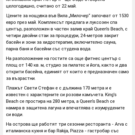
целогодишно, считано от 22 май.
Цените за нощувка във Вила „Милочер“ започват от 1530
евро през май. Комплексът предлага и луксозен спа
център, разположен в частен залив край Queen’s Beach, с
четири двойни стаи за процедури, 24-метров закрит
басейн и зони за хидротерапия, включително сауна,
парна баня и басейни със студена вода.
На разположение на гостите са още фитнес център с
площ от 140 кв. м, студио за пилатес и йога, както и два
открити басейна, единият от които е предназначен само
за възрастни.
Плажът Свети Стефан е с дължина 170 метра и е
известен с характерните си розови камъчета. King’s
Beach се простира на 280 метра, а Queen’s Beach се
намира в защитена лагуна и впечатлява с изумрудените
си води.
На острова ще работят три сезонни ресторанта - Arva с
италианска кухня и бар Rakija, Piazza - гастробар със