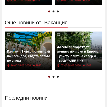
17:00 02.08.2026
3553
16:00 02.08.2026
3388
Още новини от: Ваканция
Жегите пренареждат
Калитея: Тюркоазеният рай
летните почивки в Европа:
на Касандра, където лятото
Туристи бягат на север и
не спира
търсят климатик
16:00 25.07.2026
2966
07:45 24.07.2026
1502
Последни новини