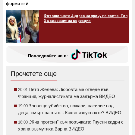
формите й.
Фотошопната Андреа ни прочу по света. Топ
3 в класация за корекции!
Последвайте ни в:
Прочетете още
Петя Желева: Любовта ме отведе във
20:01
Франция, журналистиката ме задържа ВИДЕО
Зловещо убийство, пожари, насилие над
19:00
деца, смърт на пътя... Какво изпуснахте? ВИДЕО
„Жив протеин" към поръчката: Гнусни кадри с
18:00
храна възмутиха Варна ВИДЕО