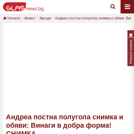
Начало
Живот
Звезди
Андреа постна полугола снимка и обяви: Винаг
Изпрати новина
Андреа постна полугола снимка и
обяви: Винаги в добра форма!
СНИМКА