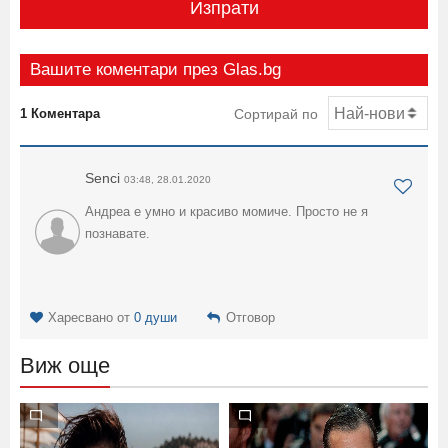
Изпрати
Вашите коментари през Glas.bg
1 Коментара
Сортирай по
Senci
03:48, 28.01.2020
Андреа е умно и красиво момиче. Просто не я
познавате.
Харесвано от
0 души
Отговор
Виж още