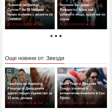
Помните ли Валиде
Антонио Бандерас:
Султан? На 82 Небахат
Инфарктът беше най-
Чехре изумява с визията си
хубавото нещо, което ми се
СНИМКИ
случи
23:32 09.08.2026
2262
23:33 06.08.2026
2206
Още новини от: Звезди
Сватбата на годината:
Кейти Пери и Джъстин
Роналдо и Джорджина
Трюдо уловени в
вдигат пищно тържество за
романтични моменти в Сен
12 млн. долара
Тропе
08:46 03.08.2026
2241
23:33 02.08.2026
2486