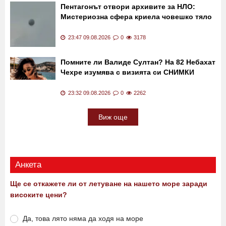
Пентагонът отвори архивите за НЛО:
Мистериозна сфера криела човешко тяло
23:47 09.08.2026
0
3178
Помните ли Валиде Султан? На 82 Небахат
Чехре изумява с визията си СНИМКИ
23:32 09.08.2026
0
2262
Виж още
Анкета
Ще се откажете ли от летуване на нашето море заради
високите цени?
Да, това лято няма да ходя на море