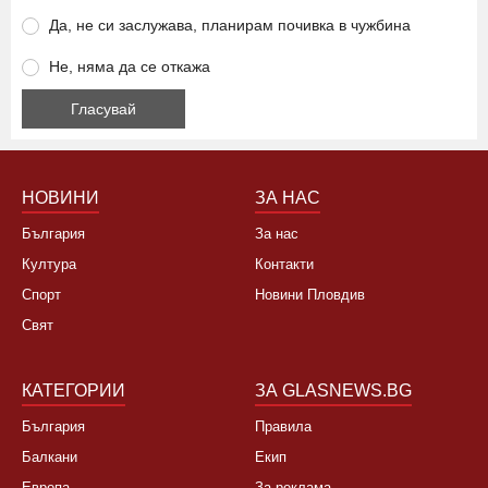
Да, не си заслужава, планирам почивка в чужбина
Не, няма да се откажа
НОВИНИ
ЗА НАС
България
За нас
Култура
Контакти
Спорт
Новини Пловдив
Свят
КАТЕГОРИИ
ЗА GLASNEWS.BG
България
Правила
Балкани
Екип
Европа
За реклама