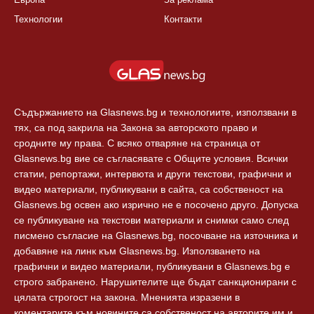
Технологии
Контакти
Съдържанието на Glasnews.bg и технологиите, използвани в
тях, са под закрила на Закона за авторското право и
сродните му права. С всяко отваряне на страница от
Glasnews.bg вие се съгласявате с Общите условия. Всички
статии, репортажи, интервюта и други текстови, графични и
видео материали, публикувани в сайта, са собственост на
Glasnews.bg освен ако изрично не е посочено друго. Допуска
се публикуване на текстови материали и снимки само след
писмено съгласие на Glasnews.bg, посочване на източника и
добавяне на линк към Glasnews.bg. Използването на
графични и видео материали, публикувани в Glasnews.bg е
строго забранено. Нарушителите ще бъдат санкционирани с
цялата строгост на закона. Мненията изразени в
коментарите към новините са собственост на авторите им и