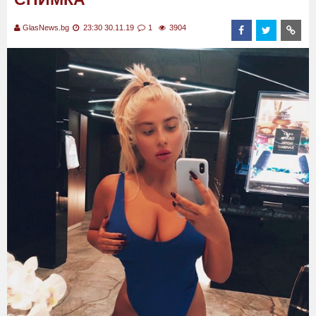
GlasNews.bg
23:30 30.11.19
1
3904