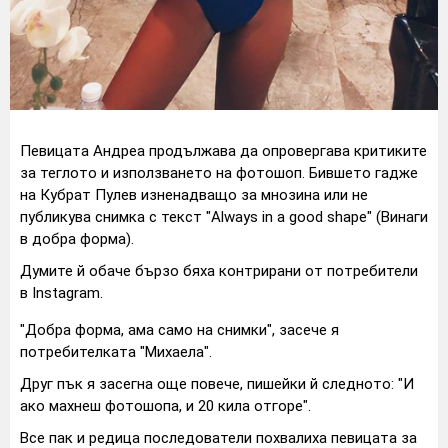
Певицата Андреа продължава да опровергава критиките
за теглото и използването на фотошоп. Бившето гадже
на Кубрат Пулев изненадващо за мнозина или не
публикува снимка с текст "Always in a good shape" (Винаги
в добра форма).
Думите й обаче бързо бяха контрирани от потребители
в Instagram.
"Добра форма, ама само на снимки", засече я
потребителката "Михаела".
Друг пък я засегна още повече, пишейки й следното: "И
ако махнеш фотошопа, и 20 кила отгоре".
Все пак и редица последователи похвалиха певицата за